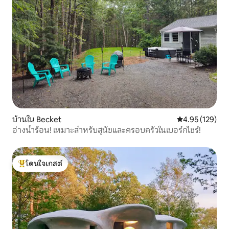
บ้านใน Becket
คะแนนเฉลี่ย 4.9
4.95 (129)
อ่างน้ำร้อน! เหมาะสำหรับสุนัขและครอบครัวในเบอร์กไชร์!
โดนใจเกสต์
โดนใจเกสต์ที่สุด