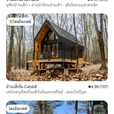
บูติกบ้านเล็ก + อ่างน้ำร้อนส่วนตัว - เดินไปถนนสายหลัก
โดนใจเกสต์
โดนใจเกสต์ที่สุด
บ้านเล็กใน Catskill
คะแนนเฉลี่ย 4.9
4.96 (137)
เคบินหรูสไตล์โมเดิร์นในแคทสกิลส์ - เดอะไทนี่นูค
โดนใจเกสต์
โดนใจเกสต์