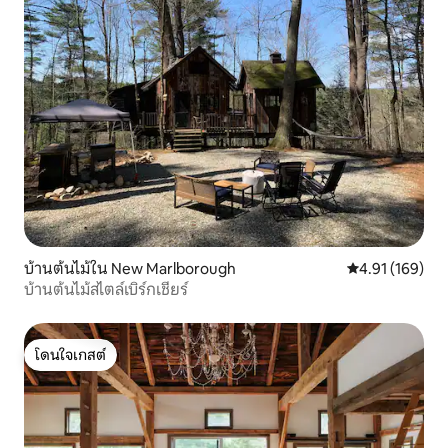
บ้านต้นไม้ใน New Marlborough
คะแนนเฉลี่ย 4.9
4.91 (169)
บ้านต้นไม้สไตล์เบิร์กเชียร์
โดนใจเกสต์
โดนใจเกสต์