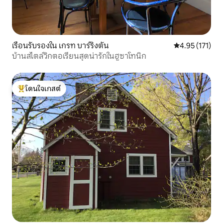
เรือนรับรองใน เกรท บาร์ริงตัน
คะแนนเฉลี่ย 4.9
4.95 (171)
บ้านสไตล์วิกตอเรียนสุดน่ารักในฮูซาโทนิก
โดนใจเกสต์
โดนใจเกสต์ที่สุด