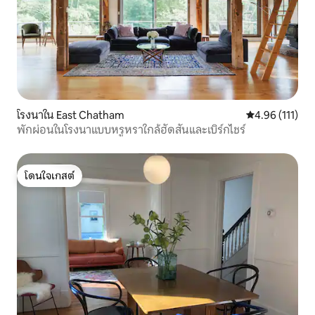
โรงนาใน East Chatham
คะแนนเฉลี่ย 4.9
4.96 (111)
พักผ่อนในโรงนาแบบหรูหราใกล้ฮัดสันและเบิร์กไชร์
โดนใจเกสต์
โดนใจเกสต์