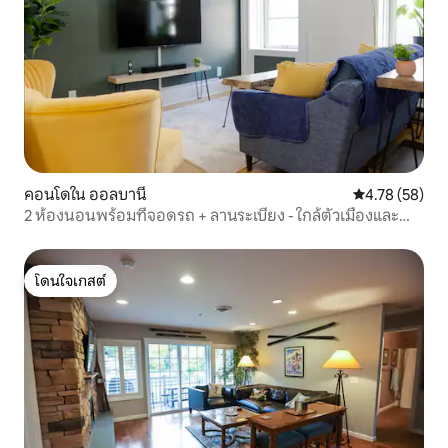
คอนโดใน ออลบานี
คะแนนเฉลี่ย 4.
4.78 (58)
2 ห้องนอนพร้อมที่จอดรถ + ลานระเบียง - ใกล้ตัวเมืองและ
เอ็มวีพีอารีน่า
โดนใจเกสต์
โดนใจเกสต์