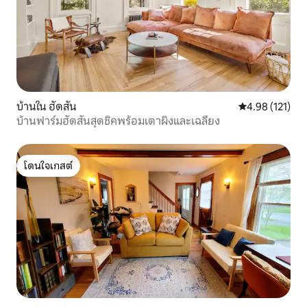
บ้านใน ฮัดสัน
คะแนนเฉลี่ย 4.9
4.98 (121)
บ้านฟาร์มฮัดสันสุดชิคพร้อมเตาผิงและเฉลียง
โดนใจเกสต์
โดนใจเกสต์