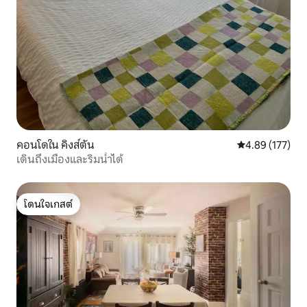
คอนโดใน คิงส์ตัน
คะแนนเฉลี่ย 4.8
4.89 (177)
เดินถึงเมืองและริมน้ำได้
โดนใจเกสต์
โดนใจเกสต์