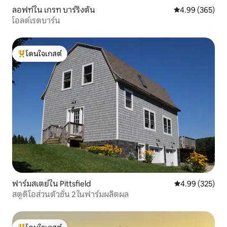
ลอฟท์ใน เกรท บาร์ริงตัน
คะแนนเฉลี่ย 4.99
4.99 (365)
โอลด์เรดบาร์น
โดนใจเกสต์
โดนใจเกสต์ที่สุด
ฟาร์มสเตย์ใน Pittsfield
คะแนนเฉลี่ย 4.9
4.99 (325)
สตูดิโอส่วนตัวชั้น 2 ในฟาร์มผลิตผล