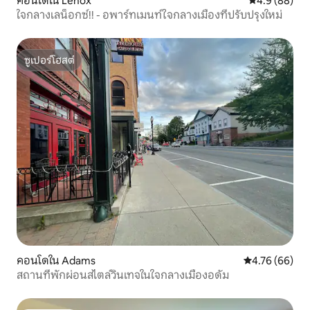
คอนโดใน Lenox
คะแนนเฉลี่ย 4
4.9 (88)
ใจกลางเลน็อกซ์!! - อพาร์ทเมนท์ใจกลางเมืองที่ปรับปรุงใหม่
ซูเปอร์โฮสต์
ซูเปอร์โฮสต์
คอนโดใน Adams
คะแนนเฉลี่ย 4.
4.76 (66)
สถานที่พักผ่อนสไตล์วินเทจในใจกลางเมืองอดัม