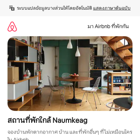
ข้าม
ระบบแปลข้อมูลบางส่วนให้โดยอัตโนมัติ 
แสดงภาษาต้นฉบับ
ไป
ยัง
เนื้อหา
มา Airbnb ที่พักกัน
สถานที่พักใกล้ Naumkeag
จองบ้านพักตากอากาศ บ้าน และที่พักอื่นๆ ที่ไม่เหมือนใคร
ใน Airbnb