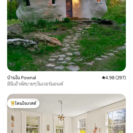
บ้านใน Pownal
คะแนนเฉลี่ย 4.98
4.98 (297)
มินิเฮ้าส์สบายๆ ในเวอร์มอนต์
โดนใจเกสต์
โดนใจเกสต์ที่สุด