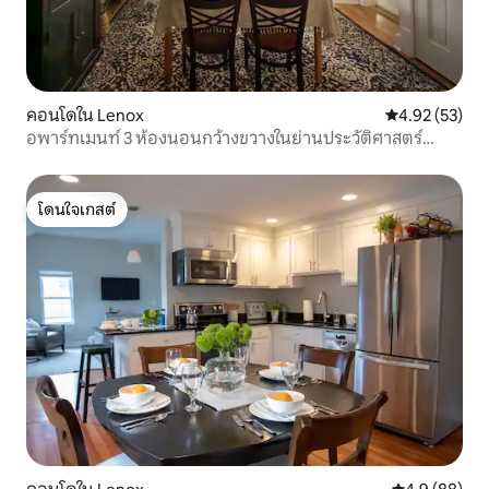
คอนโดใน Lenox
คะแนนเฉลี่ย 4.
4.92 (53)
อพาร์ทเมนท์ 3 ห้องนอนกว้างขวางในย่านประวัติศาสตร์
ใจกลางเมืองเลน็อกซ์
โดนใจเกสต์
โดนใจเกสต์