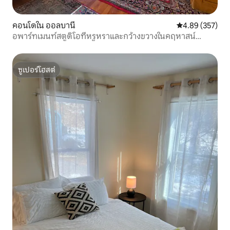
คอนโดใน ออลบานี
คะแนนเฉลี่ย 4.8
4.89 (357)
อพาร์ทเมนท์สตูดิโอที่หรูหราและกว้างขวางในคฤหาสน์
ประวัติศาสตร์
ซูเปอร์โฮสต์
ซูเปอร์โฮสต์