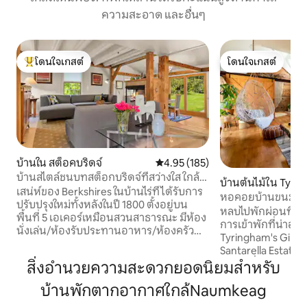
ความสะอาด และอื่นๆ
โดนใจเกสต์
โดนใจเกสต์
โดนใจเกสต์ที่สุด
โดนใจเกสต์
บ้านใน สต็อคบริดจ์
คะแนนเฉลี่ย 4.95 จาก 5, 185 รีวิว
4.95 (185)
บ้านสไตล์ชนบทสต็อกบริดจ์ที่สว่างใส ใกล้
บ้านต้นไม้ใน Tyri
ทุกอย่าง!
เสน่ห์ของ Berkshires ในบ้านไร่ที่ได้รับการ
หอคอยบ้านขนมปังขิง
ปรับปรุงใหม่ทั้งหลังในปี 1800 ตั้งอยู่บน
หลบไปพักผ่อนที่บ้า
พื้นที่ 5 เอเคอร์เหมือนสวนสาธารณะ มีห้อง
การเข้าพักที่น่าอัศ
นั่งเล่น/ห้องรับประทานอาหาร/ห้องครัว
Tyringham's Ginge
แบบเปิดโล่งพร้อมเตาแก๊สและเตาผิงแบบ
Santarella Estate ใ
แก๊ส 3 ด้านห้องอาบแดดที่น่ารักห้องมาสเต
ลอฟท์ที่ไม่เหมือนใค
สิ่งอำนวยความสะดวกยอดนิยมสำหรับ
อร์สวีทชั้นล่างและห้องนอน 2 ห้องห้องน้ำ
หอคอย และมอบปร
และพื้นที่นั่งเล่นชั้นบน ดาดฟ้ากว้างขวาง
บ้านพักตากอากาศใกล้Naumkeag
เทพนิยายให้กับผู้เข้
มองเห็นที่พักที่กว้างขวาง ตั้งอยู่อย่าง
เปิดโล่งเต็มไปด้ว