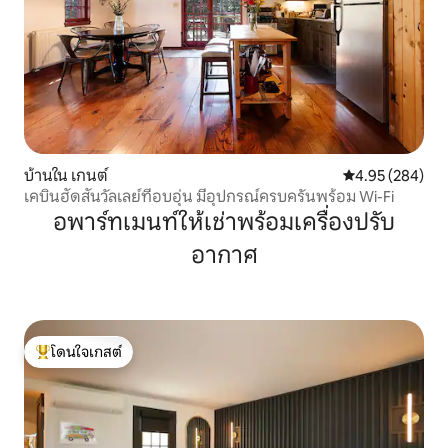
บ้านใน เกนต์
คะแนนเฉลี่ย 4.95
4.95 (284)
เคบินฮัดสันวัลเลย์ที่อบอุ่น มีอุปกรณ์ครบครันพร้อม Wi-Fi
อพาร์ทเมนท์ให้เช่าพร้อมเครื่องปรับ
อากาศ
โดนใจเกสต์
โดนใจเกสต์ที่สุด