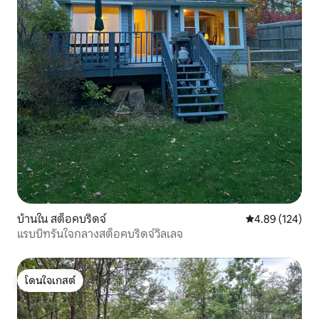
บ้านใน สต็อคบริดจ์
คะแนนเฉลี่ย 4.8
4.89 (124)
แรบบิทรันใจกลางสต็อคบริดจ์วิลเลจ
โดนใจเกสต์
โดนใจเกสต์