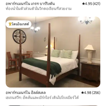
อพาร์ทเมนท์ใน เกรท บาร์ริงตัน
คะแนนเฉลี่ย 4.9
4.95 (421)
ห้องน้ำในตัวส่วนตัวในวิกตอเรียนที่สวยงาม
โดนใจเกสต์
โดนใจเกสต์ที่สุด
อพาร์ทเมนท์ใน ฮิลล์สเดล
คะแนนเฉลี่ย 4.98
4.98 (256)
เซเรนสวีท: ฮัดสันและเบิร์กไชร์ เดินไปโรงเบียร์ได้