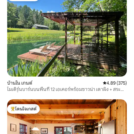
บ้านใน เกนต์
คะแนนเฉลี่ย 4.8
4.89 (375)
โมเดิร์นบาร์นบนพื้นที่ 12 เอเคอร์พร้อมซาวน่า เตาผิง + สระ
ว่ายน้ำ
โดนใจเกสต์
โดนใจเกสต์ที่สุด