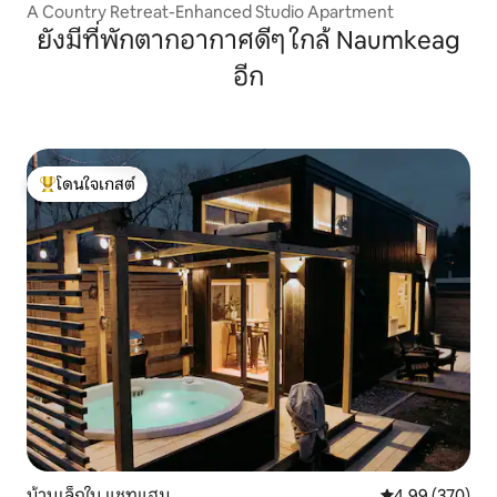
A Country Retreat-Enhanced Studio Apartment
ยังมีที่พักตากอากาศดีๆ ใกล้ Naumkeag
อีก
โดนใจเกสต์
โดนใจเกสต์ที่สุด
บ้านเล็กใน แชทแฮม
คะแนนเฉลี่ย 4.99
4.99 (370)