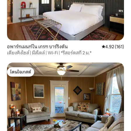
อพาร์ทเมนท์ใน เกรท บาร์ริงตัน
คะแนนเฉลี่ย 4.9
4.92 (161)
เตียงคิงไซส์ | มีสไตล์ | Wi-Fi | *รีสอร์ตสกี 2 ม.*
โดนใจเกสต์
โดนใจเกสต์