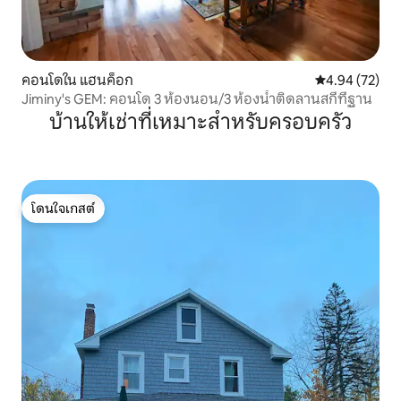
คอนโดใน แฮนค็อก
คะแนนเฉลี่ย 4.
4.94 (72)
Jiminy's GEM: คอนโด 3 ห้องนอน/3 ห้องน้ำติดลานสกีที่ฐาน
บ้านให้เช่าที่เหมาะสำหรับครอบครัว
โดนใจเกสต์
โดนใจเกสต์