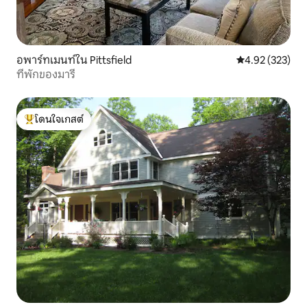
อพาร์ทเมนท์ใน Pittsfield
คะแนนเฉลี่ย 4.9
4.92 (323)
ที่พักของมารี
โดนใจเกสต์
โดนใจเกสต์ที่สุด