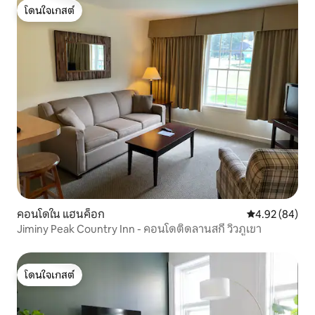
โดนใจเกสต์
โดนใจเกสต์
คอนโดใน แฮนค็อก
คะแนนเฉลี่ย 4.
4.92 (84)
Jiminy Peak Country Inn - คอนโดติดลานสกี วิวภูเขา
โดนใจเกสต์
โดนใจเกสต์