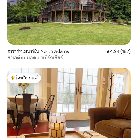
อพาร์ทเมนท์ใน North Adams
คะแนนเฉลี่ย 4.9
4.94 (187)
ชาเลต์บนยอดเขาเบิร์กเชียร์
โดนใจเกสต์
โดนใจเกสต์ที่สุด