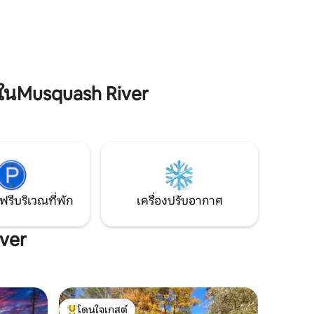
สุขภาพจากสปาส่วนตัวของเรา เช่น สิ่ง
สะดวกสบาย
อำนวยความสะดวก ซึ่งรวมถึงซาวน่า สตูดิ
แจ้ง มี
โอยอคะร้อนอินฟราเรด และอ่างน้ำร้อน
* ต้องวาง
หรือออกไปสำรวจทุกสิ่งที่มัสโกกามีให้
ับการผจญ
มพลังและ
ในMusquash River
ฟรีบริเวณที่พัก
เครื่องปรับอากาศ
iver
โดนใจเกสต์