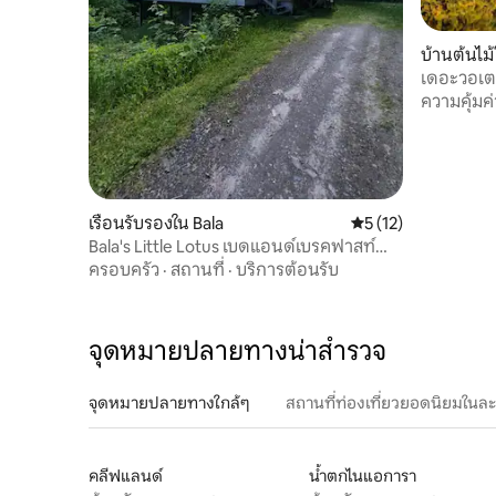
บ้านต้นไม
เดอะวอเตอร
เหมือนใคร 
ความคุ้มค่
เรือนรับรองใน Bala
คะแนนเฉลี่ย 5 จาก 5,
5 (12)
Bala's Little Lotus เบดแอนด์เบรคฟาสท์
พร้อมซาวน่า
ครอบครัว
·
สถานที่
·
บริการต้อนรับ
จุดหมายปลายทางน่าสำรวจ
จุดหมายปลายทางใกล้ๆ
สถานที่ท่องเที่ยวยอดนิยมในล
คลีฟแลนด์
น้ำตกไนแอการา