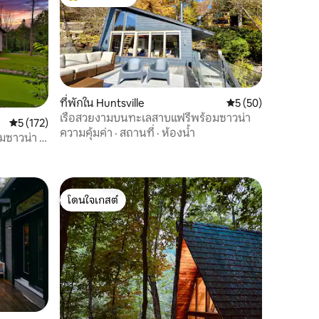
โดนใจเกสต์ที่สุด
ที่พักใน Huntsville
คะแนนเฉลี่ย 5 จาก 5,
5 (50)
เรือสวยงามบนทะเลสาบแฟรี่พร้อมซาวน่า
คะแนนเฉลี่ย 5 จาก 5, 172 รีวิว
5 (172)
ความคุ้มค่า
·
สถานที่
·
ห้องน้ำ
มซาวน่า +
โดนใจเกสต์
โดนใจเกสต์