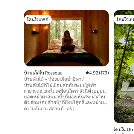
โดนใจเกสต์
โดนใจเกส
โดนใจเกสต์
โดนใจเกส
บ้านเล็กใน Rosseau
คะแนนเฉลี่ย 4.92 จาก 5, 1
4.92 (179)
บ้านต้นไม้ + ห้องอบไอน้ำซีดาร์
บ้านต้นไม้ที่ไม่เชื่อมต่อกับระบบไฟฟ้า
สาธารณะและไม่เหมือนใครหลังนี้ตั้งอยู่บน
ยอดหน้าผาอันน่าทึ่งที่มองเห็นสระน้ำส่วน
ตัว ล้อมรอบด้วยป่าที่ยังบริสุทธิ์และหน้าผา
หินที่ขรุขระ ที่พักนี้ได้รับการออกแบบมาเพื่อ
ความคุ้มค่า
·
สถานที่
·
ครัว
ความเป็นส่วนตัวและความเงียบสงบอย่าง
เต็มที่ เป็นที่ที่ดีเลิศสำหรับการพักผ่อน หยุด
พัก และกลับมาสัมผัสธรรมชาติอีกครั้ง ใช้
โดมใน Uto
เวลาทั้งวันพายเรือแคนูหรือเพียงแค่ดื่มด่ำ