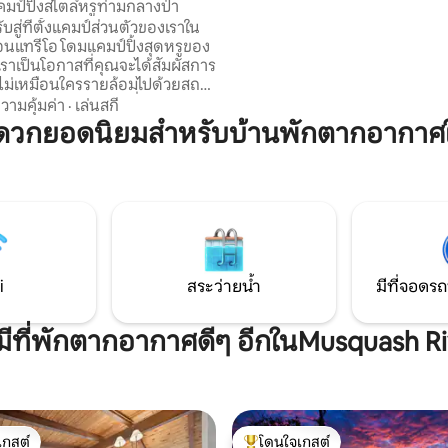
มป์ปิ้งสไตล์หรูท่ามกลางป่า
พักผ่อนบนท่าเรือส่วนตัวความ
ับสู่ที่ตั้งแคมป์ส่วนตัวของเราใน
ในห้องโดยสารที่อบอุ่นและไฟกลาง
ออนแทรีโอ โดมแคมป์ปิ้งสุดหรูของ
บัตรผ่านรายวันในสวนสาธารณะ (
ราเป็นโอกาสที่คุณจะได้สัมผัสการ
เงินประกันความเสียหาย) สำหร
่ไม่เหมือนใครรายล้อมไปด้วยสถาน
ภัยที่เพิ่มเข้ามา มาผ่อนคลายเติ
และเสียงธรรมชาติ สิ่งอำนวย
วามคุ้มค่า
·
เล่นสกี
เชื่อมต่อใหม่
ได้แก่ สิ่งของจำเป็นสำหรับการ
ดวกยอดนิยมสำหรับบ้านพักตากอากาศ
และสิทธิพิเศษบางอย่าง: เตียงคิง
ีคิว เตาผิง โถสุขภัณฑ์แบบเผาใน
และน้ำ ฝักบัวกลางแจ้ง (ฤดูร้อน
าต้มน้ำ อุปกรณ์ทำอาหาร ใกล้กับ
์ลาเวนเดอร์ฟาร์ม ไดร์สเดลส์ทรี
นที่อนุรักษ์ทิฟฟิน น็อตตาวาซากา
อล์ฟ หาดวาซากาห่างออกไป 30
i
สระว่ายน้ำ
มีที่จอดรถ
มีที่พักตากอากาศดีๆ อีกในMusquash R
เกสต์
โดนใจเกสต์