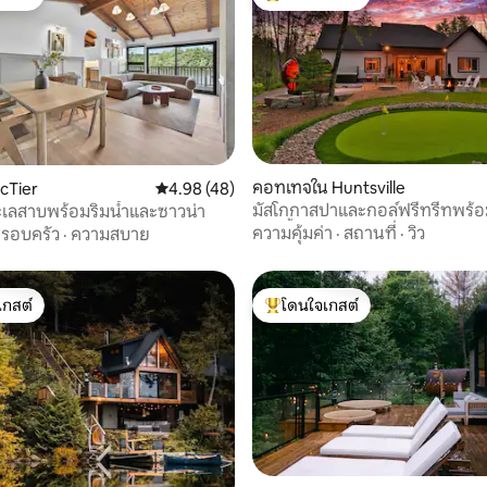
์ที่สุด
โดนใจเกสต์ที่สุด
34 รีวิว
คอทเทจใน Huntsville
cTier
คะแนนเฉลี่ย 4.98 จาก 5, 48 รีวิว
4.98 (48)
มัสโกกาสปาและกอล์ฟรีทรีทพร้อ
ทะเลสาบพร้อมริมน้ำและซาวน่า
อ่างน้ำร้อน
ความคุ้มค่า
·
สถานที่
·
วิว
รอบครัว
·
ความสบาย
เกสต์
โดนใจเกสต์
์ที่สุด
โดนใจเกสต์ที่สุด