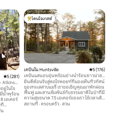
คอทเทจใน
โดนใจเกสต์
โดนใจ
คอทเทจหร
โดนใจเกสต์ที่สุด
โดนใจเกส
คอทเทจ 2
เหมาะสำห
ผ่อนสำหรับค
พื้นที่ 1.
และหินแกร
สถานที่
·
จากดาดฟ้
ร้อน หรือ
เขื่อนกั้น
เคบินใน Huntsville
คะแนนเฉลี่ย 5 จาก 5, 
5 (176)
สร้างเสีย
เคบินแสนอบอุ่นพร้อมอ่างน้ำร้อนซาวน่าสตู
คะแนนเฉลี่ย 5 จาก 5, 281 รีวิว
5 (281)
จากดาดฟ้
ดิโอโยคะร้อน
ยินดีต้อนรับสู่ดอโรพอยท์ที่มองเห็นทิวทัศน์
น้ำตกอย่
- Atkins
ของทะเลสาบแมรี่ เราขอเชิญคุณมาพักผ่อน
ท่าเรือส่
งอยู่ในใจ
ฟื้นฟู และสานสัมพันธ์กับธรรมชาติในป่าที่มี
เรือคายัค
มีน้ำพุร้อน
ความสุขขนาด 7.5 เอเคอร์ของเรา ใช้เวลาเดิน
8 เอเคอร์
เพียงประมาณ 3 นาทีไปยังชายหาดในละแวก
สถานที่
·
ครอบครัว
·
สวน
ที
ใกล้เคียงที่แปลกตาของเราเราอยู่ใกล้พอที่
นเงียบสงบ
กัน
จะเพลิดเพลินกับชีวิตริมทะเลสาบที่มีชีวิต
ี่ยังอยู่
ชีวาแต่ยังคงความรู้สึกเป็นสถานที่พักผ่อน
ืองร้านค้า
ส่วนตัว เข้าพักในที่พักและรับประโยชน์ด้าน
ินกับการ