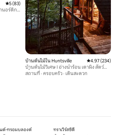
คะแนนเฉลี่ย 5 จาก 5, 83 รีวิว
5 (83)
ปานอร์ดิก
บ้านต้นไม้ใน Huntsville
คะแนนเฉลี่ย 4.97 จาก 5, 
4.97 (234)
บ้านต้นไม้วิเศษ I อ่างน้ำร้อน เตาผิง สัตว์
เลี้ยงได้
สถานที่
·
ครอบครัว
·
เดินสะดวก
นต์-ทรอมบลองต์
ทราเวิร์สซิตี