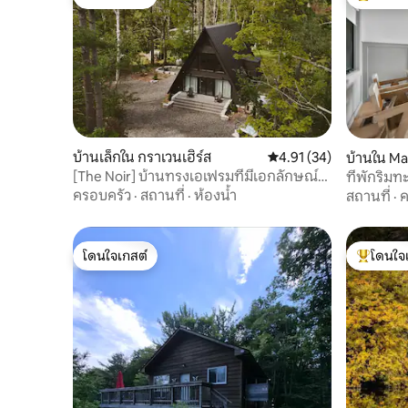
โดนใจเกสต์
โดนใจเกสต
บ้านเล็กใน กราเวนเฮิร์ส
คะแนนเฉลี่ย 4.91 จาก 5, 
4.91 (34)
บ้านใน Ma
[The Noir] บ้านทรงเอเฟรมที่มีเอกลักษณ์
ที่พักริม
อย่างแท้จริง
ครอบครัว
·
สถานที่
·
ห้องน้ำ
สถานที่
·
ค
โดนใจเกสต์
โดนใจ
โดนใจเกสต์
โดนใจเกสต