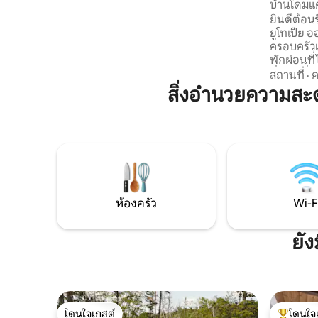
บ้านโดมแค
กับวิวที่เงียบสงบ เมื่อราตรีมาเยือน ให้มา
ยินดีต้อนร
รวมตัวกันรอบกองไฟเพื่อย่างมาร์ชเมลโลว์
ยูโทเปีย 
ผ่อนคลายในซาวน่าส่วนตัวของคุณ และ
ครอบครัวเ
เพลิดเพลินกับการชมดวงดาวที่สวยงามห่าง
พักผ่อนที
ไกลจากแสงไฟในเมือง
ที่ท่องเที่ยว
สถานที่
·
ค
ความสะดวก
สิ่งอำนวยความสะ
ตั้งแคมป์
ไซส์ บาร์บ
อาคาร สบู่
เท่านั้น) ก
ไพเพิลฮิลล
ฟาร์ม พื้
และสนามก
นาที
ห้องครัว
Wi-F
ยัง
โดนใจเกสต์
โดนใจ