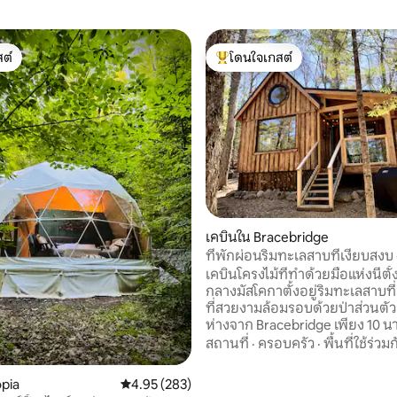
ต์
โดนใจเกสต์
ต์
โดนใจเกสต์ที่สุด
79 รีวิว
เคบินใน Bracebridge
ที่พักผ่อนริมทะเลสาบที่เงียบสงบ 
Hideaway
เคบินโครงไม้ที่ทำด้วยมือแห่งนี้ตั้
กลางมัสโคกาตั้งอยู่ริมทะเลสาบที่
ที่สวยงามล้อมรอบด้วยป่าส่วนตัว 
ห่างจาก Bracebridge เพียง 10 นา
เพลิดเพลินกับชีวิตริมทะเลสาบอั
สถานที่
·
ครอบครัว
·
พื้นที่ใช้ร่วม
และความงามตามธรรมชาติในขณะท
ใกล้กับสิ่งอำนวยความสะดวกในเม
pia
คะแนนเฉลี่ย 4.95 จาก 5, 283 รีวิว
4.95 (283)
ท้องถิ่นและร้านอาหาร เพลิดเพล