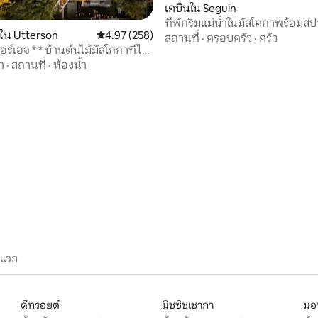
เคบินใน Seguin
ที่พักริมแม่น้ำในมัสโคกาพร้อมส
้ใน Utterson
คะแนนเฉลี่ย 4.97 จาก 5, 258 รีวิว
4.97 (258)
ส่วนตัว
สถานที่
·
ครอบครัว
·
ครัว
์เอจ * * บ้านต้นไม้มัสโกกาที่ไม่
* *
า
·
สถานที่
·
ห้องน้ำ
 12 รีวิว
ะแวก
ดีทรอยต์
มิซซิซเซากา
มอ