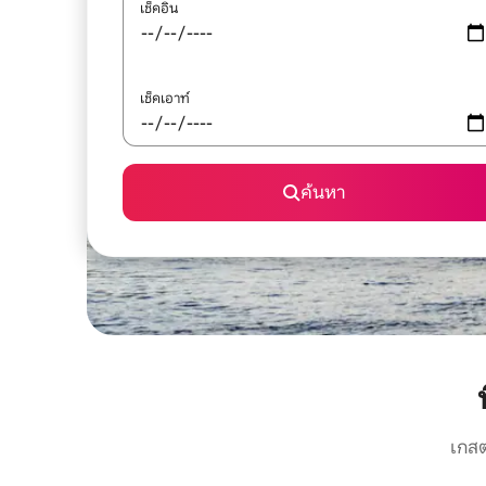
เช็คอิน
เช็คเอาท์
ค้นหา
เกสต