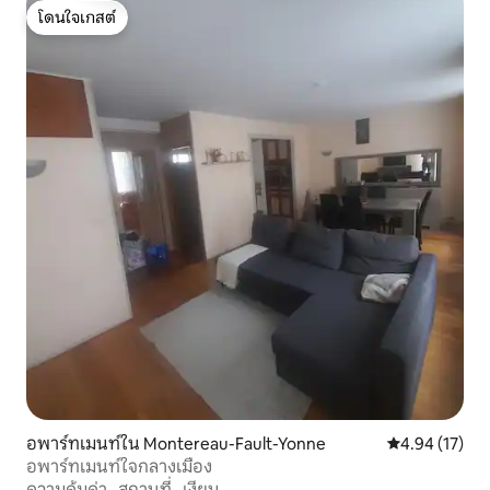
โดนใจเกสต์
โดนใจเกสต์
อพาร์ทเมนท์ใน Montereau-Fault-Yonne
คะแนนเฉลี่ย 4.
4.94 (17)
อพาร์ทเมนท์ใจกลางเมือง
ความคุ้มค่า
·
สถานที่
·
เงียบ