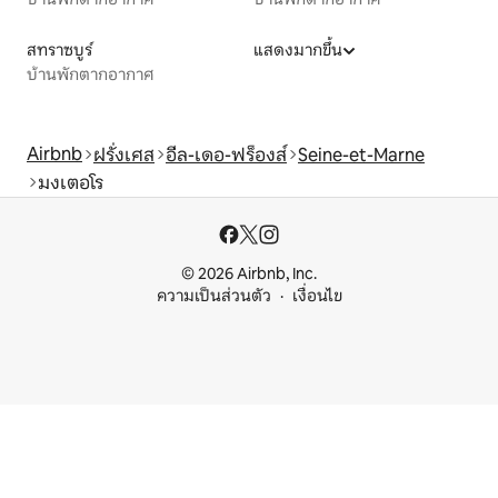
สทราซบูร์
แสดงมากขึ้น
บ้านพักตากอากาศ
Airbnb
ฝรั่งเศส
อีล-เดอ-ฟร็องส์
Seine-et-Marne
มงเตอโร
© 2026 Airbnb, Inc.
ความเป็นส่วนตัว
เงื่อนไข