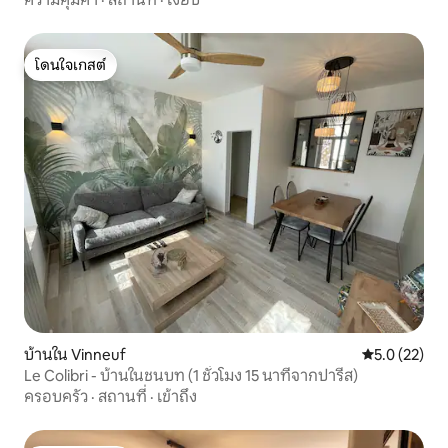
โดนใจเกสต์
โดนใจเกสต์
บ้านใน Vinneuf
คะแนนเฉลี่ย 5
5.0 (22)
Le Colibri - บ้านในชนบท (1 ชั่วโมง 15 นาทีจากปารีส)
ครอบครัว
·
สถานที่
·
เข้าถึง