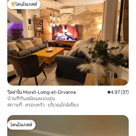
โดนใจเกสต์
โดนใจเกสต์ที่สุด
วิลล่าใน Moret-Loing-et-Orvanne
คะแนนเฉลี่ย 4.
4.97 (37)
บ้านที่ทันสมัยและอบอุ่น
สถานที่
·
ครอบครัว
·
บริเวณใกล้เคียง
โดนใจเกสต์
โดนใจเกสต์