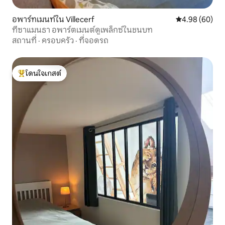
อพาร์ทเมนท์ใน Villecerf
คะแนนเฉลี่ย 4.9
4.98 (60)
ที่ซาแมนธา อพาร์ตเมนต์ดูเพล็กซ์ในชนบท
สถานที่
·
ครอบครัว
·
ที่จอดรถ
โดนใจเกสต์
โดนใจเกสต์ที่สุด