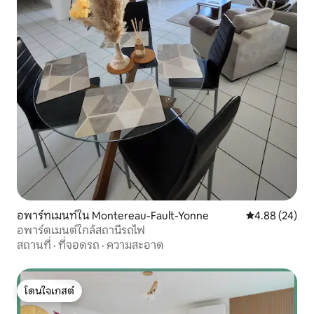
อพาร์ทเมนท์ใน Montereau-Fault-Yonne
คะแนนเฉลี่ย 4.
4.88 (24)
อพาร์ตเมนต์ใกล้สถานีรถไฟ
สถานที่
·
ที่จอดรถ
·
ความสะอาด
โดนใจเกสต์
โดนใจเกสต์