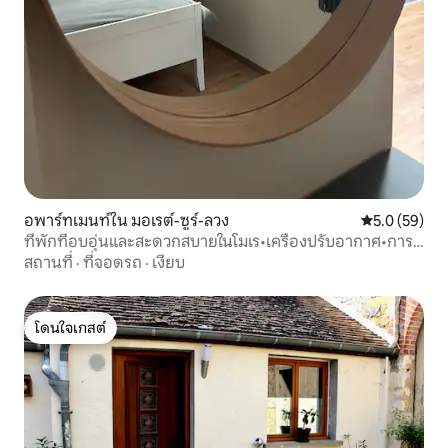
อพาร์ทเมนท์ใน มอเรต์-ซูร์-ลวง
คะแนนเฉลี่ย 5
5.0 (59)
ที่พักที่อบอุ่นและสะดวกสบายในโมเร•เครื่องปรับอากาศ•การ
ต้อนรับระดับพรีเมียม
สถานที่
·
ที่จอดรถ
·
เงียบ
โดนใจเกสต์
โดนใจเกสต์