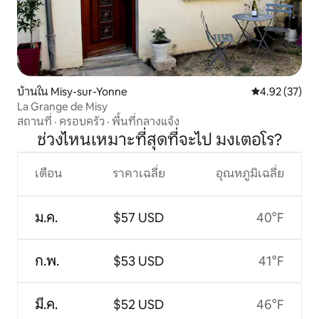
บ้านใน Misy-sur-Yonne
คะแนนเฉลี่ย 4.
4.92 (37)
La Grange de Misy
สถานที่
·
ครอบครัว
·
พื้นที่กลางแจ้ง
ช่วงไหนเหมาะที่สุดที่จะไป มงเตอโร?
เดือน
ราคาเฉลี่ย
อุณหภูมิเฉลี่ย
ม.ค.
$57 USD
40°F
ก.พ.
$53 USD
41°F
มี.ค.
$52 USD
46°F