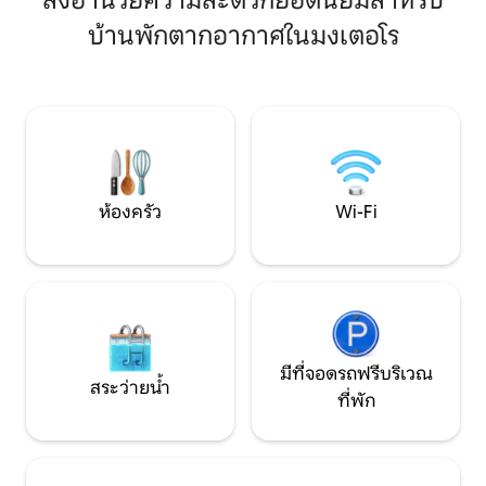
สิ่งอำนวยความสะดวกยอดนิยมสำหรับ
พักผ่อน - ปราสาทที่มีชื่อเสียงที่สุดของ
เหมาะสำหรับคนรัก
บ้านพักตากอากาศในมงเตอโร
Seine-et-Marne (Fontainebleau, Vaux-
หาแรงบันดาลใจหรือ
le-Vicomte, Blandy-les-tours...) - ต้องดู
เชื่อมโยงกับสิ่งขอ
สถานที่เที่ยว (Provins, Moret-sur-Loing,
กาลเวลา
Barbizon...) ปารีสหรือดิสนีย์แลนด์อยู่ห่าง
ออกไป ~ 1 ชั่วโมง!
ห้องครัว
Wi-Fi
มีที่จอดรถฟรีบริเวณ
สระว่ายน้ำ
ที่พัก