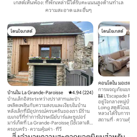
เกสต์เห็นพ้อง: ที่พักเหล่านี้ได้รับคะแนนสูงด้านทำเล
ความสะอาด และอื่นๆ
โดนใจเกสต์
โดนใจเกสต์
โดนใจเกสต์
โดนใจเกสต์
คอนโดใน มอเรต์-ซู
การผจญภัยแบบราชวง
บ้านใน La Grande-Paroisse
คะแนนเฉลี่ย 4.94 จาก 5, 224 รีวิว
4.94 (224)
ประวัติศาสตร์ และ
🏰 L’Escapade Royale
บ้านเล็กอิสระระหว่างปราสาทและป่า
อยู่ใจกลางหมู่บ้า
เพลิดเพลินกับความสงบและเงียบในบ้าน
Loing สตูดิโอแบบใกล
หลังเล็กที่มีอุปกรณ์ครบครันของเรา มีร้าน
หลวง ได้รับการปรับปรุงใหม่✨อย่างพิถีพิถัน
เบเกอรี่ที่ทำการไปรษณีย์บาร์และซูเปอร์
ผสมผสานความสะดว
สถานที่
·
ความคุ้มค่
มาร์เก็ตที่ La Grande-Paroisse (ใช้เวลาเดิน
กับบรรยากาศแบบกว
ทางโดยรถยนต์ 3 นาที) สถานที่ใกล้เคียง: -
ครอบครัว
·
ความคุ้มค่า
·
ทีวี
ละเอียดได้รับการอ
ป่า Fontainebleau (ปีนเขาเดินป่า...) - สวน
พักของคุณทั้งสดชื่