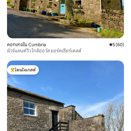
คอทเทจใน Cumbria
คะแนนเฉลี่ย
5 (60)
มัวร์แลนด์วิว ใกล้ฮอว์ส ยอร์คเชียร์เดลส์
โดนใจเกสต์
โดนใจเกสต์ที่สุด