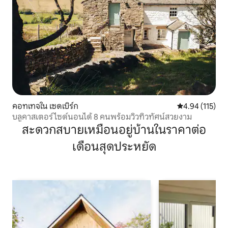
คอทเทจใน เซดเบิร์ก
คะแนนเฉลี่ย 4.9
4.94 (115)
บลูคาสเตอร์ไซด์นอนได้ 8 คนพร้อมวิวทิวทัศน์สวยงาม
สะดวกสบายเหมือนอยู่บ้านในราคาต่อ
เดือนสุดประหยัด