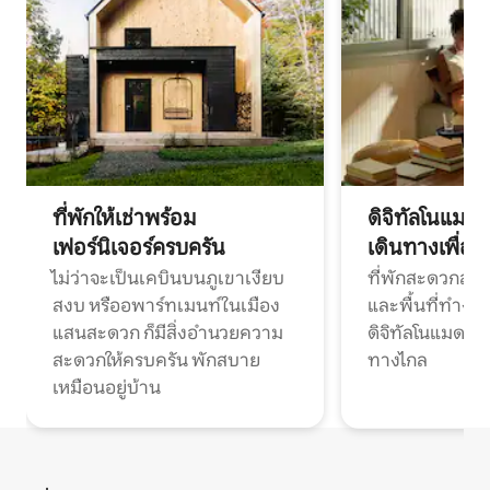
ที่พักให้เช่าพร้อม
ดิจิทัลโนแมด
เฟอร์นิเจอร์ครบครัน
เดินทางเพื่อ
ไม่ว่าจะเป็นเคบินบนภูเขาเงียบ
ที่พักสะดวกสบา
สงบ หรืออพาร์ทเมนท์ในเมือง
และพื้นที่ทำงา
แสนสะดวก ก็มีสิ่งอำนวยความ
ดิจิทัลโนแมดแ
สะดวกให้ครบครัน พักสบาย
ทางไกล
เหมือนอยู่บ้าน