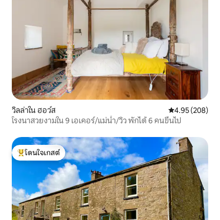
วิลล่าใน ฮอว์ส
คะแนนเฉลี่ย 4.95
4.95 (208)
โรงนาสวยงามใน 9 เอเคอร์/แม่น้ำ/วิว พักได้ 6 คนขึ้นไป
โดนใจเกสต์
โดนใจเกสต์ที่สุด