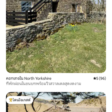
คอทเทจใน North Yorkshire
คะแนนเฉลี่ย
5 (96)
ที่พักผ่อนในชนบทพร้อมวิวสวาลเดลสุดงดงาม
โดนใจเกสต์
โดนใจเกสต์ที่สุด