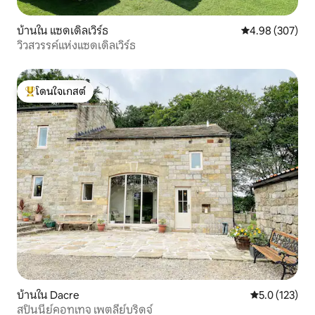
บ้านใน แซดเดิลเวิร์ธ
คะแนนเฉลี่ย 4.98
4.98 (307)
วิวสวรรค์แห่งแซดเดิลเวิร์ธ
โดนใจเกสต์
โดนใจเกสต์ที่สุด
บ้านใน Dacre
คะแนนเฉลี่ย 5.
5.0 (123)
สปินนีย์คอทเทจ เพตลีย์บริดจ์