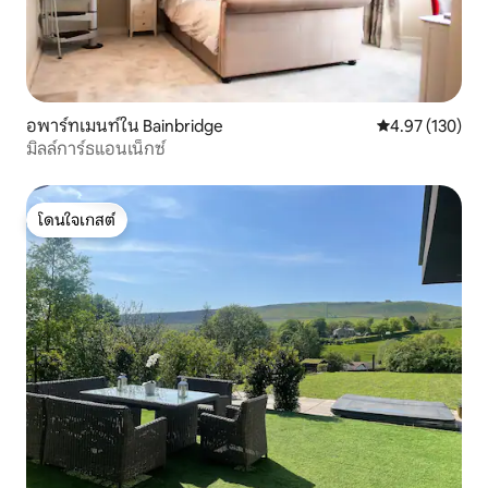
อพาร์ทเมนท์ใน Bainbridge
คะแนนเฉลี่ย 4.9
4.97 (130)
มิลล์การ์ธแอนเน็กซ์
โดนใจเกสต์
โดนใจเกสต์