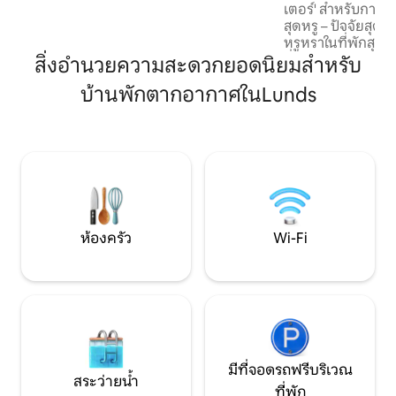
เตอร์' สำหรับการจองโดยตรง
กลับจากทางเหนือ ยินดีต้อนรับสุนัขด้วย
สุดหรู – ปัจจัยสุดว้
สวนที่ล้อมรอบและเดินจากหน้าประตู
หรูหราในที่พักสุดอลัง
Adjoins The Smithy เพื่อรองรับผู้เข้าพักได้
ซึ่งความสง่างามม
สิ่งอำนวยความสะดวกยอดนิยมสำหรับ
สูงสุด 9 คน
ผ่อนคลายในอ่างน้ำ
บ้านพักตากอากาศในLunds
ค่ำคืนชมภาพยนตร์ใน
ห้อง หรือท้าทายเพื
อาหารและสร้างควา
แบบเปิดโล่งที่หรูหร
บรรยากาศที่เงียบ
ประสบการณ์ระดับ 5 
ใกล้สนามบินแมนเช
มาก
ห้องครัว
Wi-Fi
มีที่จอดรถฟรีบริเวณ
สระว่ายน้ำ
ที่พัก