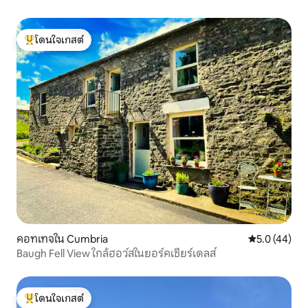
โดนใจเกสต์
โดนใจเกสต์ที่สุด
คอทเทจใน Cumbria
คะแนนเฉลี่ย 5
5.0 (44)
Baugh Fell View ใกล้ฮอว์สในยอร์คเชียร์เดลส์
โดนใจเกสต์
โดนใจเกสต์ที่สุด