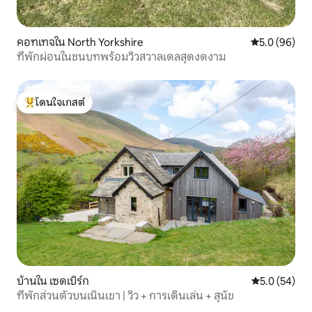
คอทเทจใน North Yorkshire
คะแนนเฉลี่ย 5
5.0 (96)
ที่พักผ่อนในชนบทพร้อมวิวสวาลเดลสุดงดงาม
โดนใจเกสต์
โดนใจเกสต์ที่สุด
บ้านใน เซดเบิร์ก
คะแนนเฉลี่ย 5
5.0 (54)
ที่พักส่วนตัวบนเนินเขา | วิว + การเดินเล่น + สุนัข