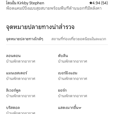
โดมใน Kirkby Stephen
คะแนนเฉลี่ย 4.
4.94 (54)
พ็อดแคมป์ปิ้งแบบสุขสบายพร้อมพื้นที่ด้านนอกที่มีหลังคา
จุดหมายปลายทางน่าสำรวจ
จุดหมายปลายทางใกล้ๆ
สถานที่ท่องเที่ยวยอดนิยมในละแวก
ลอนดอน
ดับลิน
บ้านพักตากอากาศ
บ้านพักตากอากาศ
แมนเชสเตอร์
เบอร์มิงแฮม
บ้านพักตากอากาศ
บ้านพักตากอากาศ
ลิเวอร์พูล
ยอร์ก
บ้านพักตากอากาศ
บ้านพักตากอากาศ
บริสตอล
แสดงมากขึ้น
บ้านพักตากอากาศ