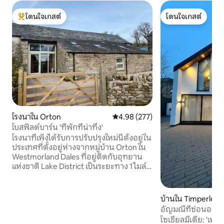
โดนใจเกสต์
โดนใจเกสต์
โดนใจเกสต์ที่สุด
โดนใจเกสต์
โรงนาใน Orton
คะแนนเฉลี่ย 4.98 จาก 5, 277 รีวิว
4.98 (277)
โบสฟิลด์บาร์น 'ที่พักที่น่าทึ่ง'
โรงนาที่เพิ่งได้รับการปรับปรุงใหม่นี้ตั้งอยู่ใน
ประเทศที่ตั้งอยู่ห่างจากหมู่บ้าน Orton ใน
Westmorland Dales ที่อยู่ติดกับอุทยาน
แห่งชาติ Lake District เป็นระยะทาง 1 ไมล์
ห่างจาก J38 และ 39 ของ M6 ประมาณ 5
นาทีในการเข้าถึงสิ่งอำนวยความสะดวก
ของหมู่บ้านออร์ตันไม่ว่าจะเป็นผับคาเฟ่ร้าน
บ้านใน Timperley
ค้าโรงงานช็อกโกแลตและร้านฟาร์มท้องถิ่น
อัญมณีที่ซ่อนอยู่
เหมาะอย่างยิ่งสำหรับการสำรวจพื้นที่ใน
โซเชียลมีเดีย: 'เพช
ท้องถิ่นหรือแวะพักระหว่างเส้นทางไปและ