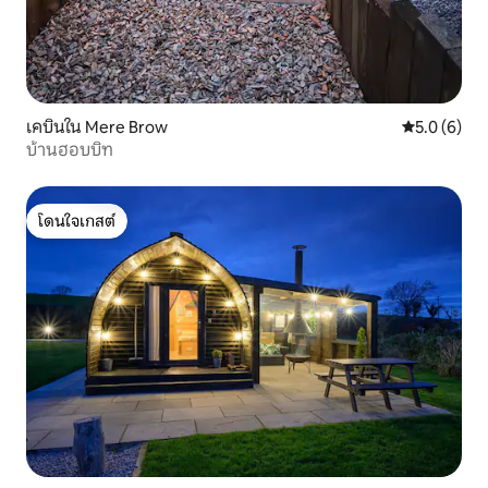
เคบินใน Mere Brow
คะแนนเฉลี่ย 
5.0 (6)
บ้านฮอบบิท
โดนใจเกสต์
โดนใจเกสต์