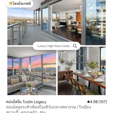
โดนใจเกสต์
โดนใจเกสต์ที่สุด
คอนโดใน Tustin Legacy
คะแนนเฉลี่ย 4.9
4.98 (107)
คอนโดสูงระฟ้าสไตล์โมเดิร์นกลางศตวรรษ | วิวเมือง
สถานที่
·
ครอบครัว
·
สระ