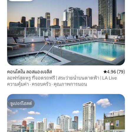
คอนโดใน ลอสแองเจลิส
คะแนนเฉลี่ย 4.
4.96 (79)
ลอฟท์สุดหรู ที่จอดรถฟรี | สระว่ายน้ำบนดาดฟ้า | LA Live
ความคุ้มค่า
·
ครอบครัว
·
คุณภาพการนอน
ซูเปอร์โฮสต์
ซูเปอร์โฮสต์