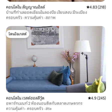
คอนโดใน สัญญาณฮิลล์
คะแนนเฉลี่ย 4.8
4.83 (218)
บ้านที่ทำเลยอดเยี่ยมในลองบีช เงียบสงบ มีระเบียง
ครอบครัว
·
ความคุ้มค่า
·
สภาพ
โดนใจเกสต์
โดนใจเกสต์
คอนโดใน เวสต์ฮอลลีวู้ด
คะแนนเฉลี่ย 4.
4.9 (245)
อพาร์ทเมนท์ 2 ห้องนอนติดกับตลาดเกษตรกร
ความคุ้มค่า
·
ครอบครัว
·
สระ