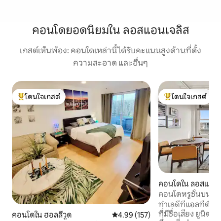
คอนโดยอดนิยมใน ลอสแอนเจลิส
เกสต์เห็นพ้อง: คอนโดเหล่านี้ได้รับคะแนนสูงด้านที่ตั้ง
ความสะอาด และอื่นๆ
โดนใจเกสต์
โดนใจเกสต์
โดนใจเกสต์ที่สุด
โดนใจเกสต์ที่สุด
คอนโดใน ลอสแองเ
คอนโดหรูชั้นบนสุด
*จอดรถฟรี*
ทำเลดีทีแอลที่ตั้ง
ที่มีชื่อเสียง ยูนิต
คอนโดใน ฮอลลีวูด
คะแนนเฉลี่ย 4.99 จาก 5, 157 รีวิว
4.99 (157)