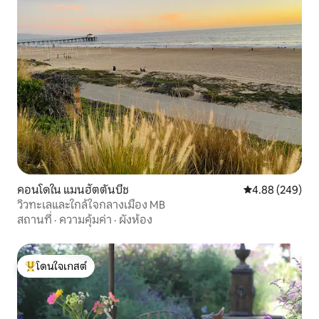
คอนโดใน แมนฮัตตันบีช
คะแนนเฉลี่ย 4.88
4.88 (249)
วิวทะเลและใกล้ใจกลางเมือง MB
สถานที่
·
ความคุ้มค่า
·
ผังห้อง
โดนใจเกสต์
โดนใจเกสต์ที่สุด