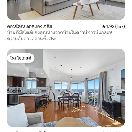
คอนโดใน ลอสแองเจลิส
คะแนนเฉลี่ย 4.9
4.92 (167)
บ้านที่มีสไตล์ของคุณห่างจากบ้านในดาวน์ทาวน์แอลเอ!
ความคุ้มค่า
·
สถานที่
·
สระ
โดนใจเกสต์
โดนใจเกสต์