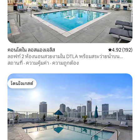
คอนโดใน ลอสแองเจลิส
คะแนนเฉลี่ย 4.9
4.92 (192)
ลอฟท์ 2 ห้องนอนสวยงามใน DTLA พร้อมสระว่ายน้ำบน
ดาดฟ้า
สถานที่
·
ความคุ้มค่า
·
ความถูกต้อง
โดนใจเกสต์
โดนใจเกสต์