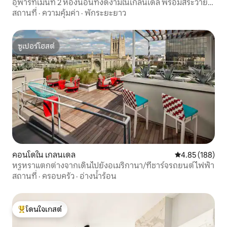
อพาร์ทเมนท์ 2 ห้องนอนที่งดงามในเกลนเดล พร้อมสระว่าย
น้ำและห้องออกกำลังกาย
สถานที่
·
ความคุ้มค่า
·
พักระยะยาว
ซูเปอร์โฮสต์
ซูเปอร์โฮสต์
คอนโดใน เกลนเดล
คะแนนเฉลี่ย 4.8
4.85 (188)
หรูหราแตกต่างจากเดินไปยังอเมริกานา/ที่ชาร์จรถยนต์ไฟฟ้า
สถานที่
·
ครอบครัว
·
อ่างน้ำร้อน
โดนใจเกสต์
โดนใจเกสต์ที่สุด