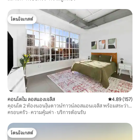
โดนใจเกสต์
โดนใจเกสต์
คอนโดใน ลอสแองเจลิส
คะแนนเฉลี่ย 4.8
4.89 (157)
คอนโด 2 ห้องนอนในดาวน์ทาวน์ลอสแอนเจลิส พร้อมสระว่าย
น้ำบนดาดฟ้าและที่จอดรถฟรี
ครอบครัว
·
ความคุ้มค่า
·
บริการต้อนรับ
โดนใจเกสต์
โดนใจเกสต์