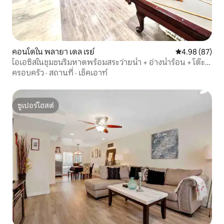
คอนโดใน พลายา เดล เรย์
คะแนนเฉลี่ย 4.
4.98 (87)
โอเอซิสในชุมชนริมหาดพร้อมสระว่ายน้ำ + อ่างน้ำร้อน + โต๊ะ
พูล
ครอบครัว
·
สถานที่
·
เช็คเอาท์
ซูเปอร์โฮสต์
ซูเปอร์โฮสต์