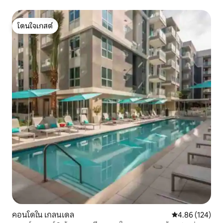
โดนใจเกสต์
โดนใจเกสต์
คอนโดใน เกลนเดล
คะแนนเฉลี่ย 4.8
4.86 (124)