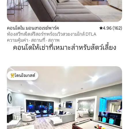
คอนโดใน มอนเทอเรย์พาร์ค
คะแนนเฉลี่ย 4.9
4.96 (162)
ห้องสวีทสไตล์รีสอร์ทพร้อมวิวสวยงามใกล้ DTLA
ความคุ้มค่า
·
สถานที่
·
สภาพ
คอนโดให้เช่าที่เหมาะสำหรับสัตว์เลี้ยง
โดนใจเกสต์
โดนใจเกสต์ที่สุด