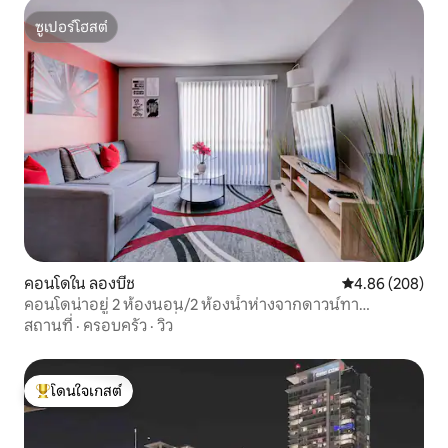
ซูเปอร์โฮสต์
ซูเปอร์โฮสต์
คอนโดใน ลองบีช
คะแนนเฉลี่ย 4.86
4.86 (208)
คอนโดน่าอยู่ 2 ห้องนอน/2 ห้องน้ำห่างจากดาวน์ทา
วน์ลอว์เวลล์บีชเพียงไม่กี่นาที
สถานที่
·
ครอบครัว
·
วิว
โดนใจเกสต์
โดนใจเกสต์ที่สุด