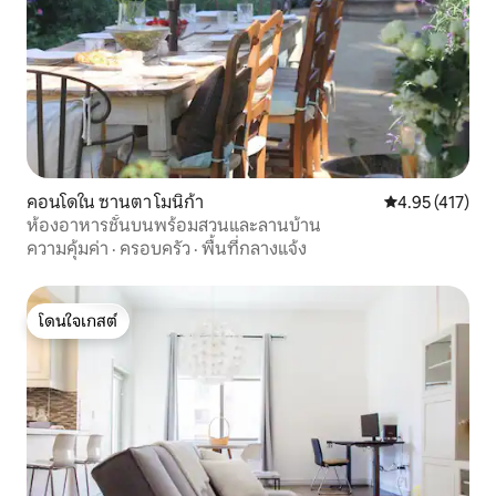
คอนโดใน ซานตา โมนิก้า
คะแนนเฉลี่ย 4.9
4.95 (417)
ห้องอาหารชั้นบนพร้อมสวนและลานบ้าน
ความคุ้มค่า
·
ครอบครัว
·
พื้นที่กลางแจ้ง
โดนใจเกสต์
โดนใจเกสต์