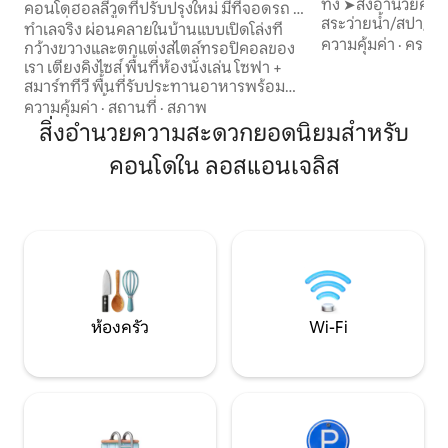
ทึ่ง ➤สิ่งอำนวยความสะดวกรวมถึงดาดฟ้า
คอนโดฮอลลีวูดที่ปรับปรุงใหม่ มีที่จอดรถ +
สระว่ายน้ำ/สปา/ค
เตียงที่ 2
ทำเลจริง ผ่อนคลายในบ้านแบบเปิดโล่งที่
กำลังกายในร่ม ห้องครัวและเครื่องใช้
ความคุ้มค่า
·
ครอบค
กว้างขวางและตกแต่งสไตล์ทรอปิคอลของ
ไฟฟ้า➤ระดับไฮเอนด
เรา เตียงคิงไซส์ พื้นที่ห้องนั่งเล่น โซฟา +
200Mbps - อินเทอร์
สมาร์ททีวี พื้นที่รับประทานอาหารพร้อม
ร์ททีวี➤ขนาด 65 นิ
โต๊ะและเก้าอี้ 4 ตัว ลานบ้านกลางแจ้งพร้อม
ความคุ้มค่า
·
สถานที่
·
สภาพ
อื่นๆ เครื่อง➤ซักผ
โต๊ะและเก้าอี้ ไฟแอลอีดีเปลี่ยนสีที่ควบคุม
สิ่งอำนวยความสะดวกยอดนิยมสำหรับ
พัก ➤ที่พักที่สมบูรณ์แบบใน Historic Core
ด้วยเสียง Alexa + ดนตรี เจ้าของที่พักระดับ
of DTLA! ➤เตียงควีนไซส์และโซฟาปรับ
คอนโดใน ลอสแอนเจลิส
5 ดาวที่มีที่พักให้เช่าอื่นๆ ที่มีเฟอร์นิเจอร์
นอนจะรองรับผู้เข้
ครบครัน ที่จอดรถส่วนตัวฟรีในบริเวณที่มี
สบาย ➤พื้นที่ทำงาน
รั้วรอบ มีเตียงเดี่ยวเสริมให้บริการ +$20/คืน
สวยงาม แสงแดด➤
สำหรับบุคคลที่ 3 โปรดแจ้งให้เราทราบหาก
ต้องการเตียงที่ 2 ห้ามจองโดยบุคคลที่ 3 ผู้
เข้าพักที่ทำการจองต้องเช็กอินและเข้าพัก
ตลอดเวลา
ห้องครัว
Wi-Fi