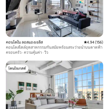
คอนโดใน ลอสแองเจลิส
คะแนนเฉลี่ย 4.9
4.94 (156)
คอนโดสไตล์อุตสาหกรรมทันสมัยพร้อมสระว่ายน้ำบนดาดฟ้า
ครอบครัว
·
ความคุ้มค่า
·
วิว
โดนใจเกสต์
โดนใจเกสต์