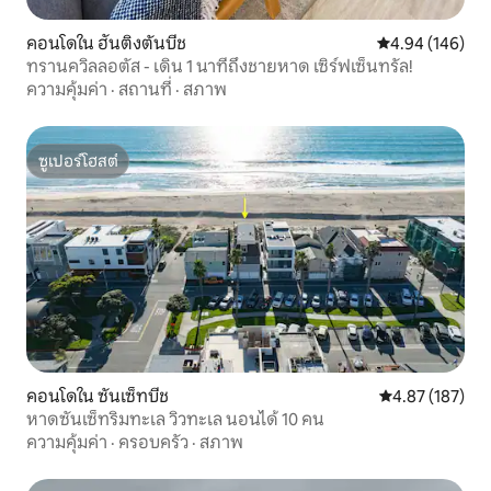
คอนโดใน ฮันติงตันบีช
คะแนนเฉลี่ย 4.9
4.94 (146)
ทรานควิลลอตัส - เดิน 1 นาทีถึงชายหาด เซิร์ฟเซ็นทรัล!
ความคุ้มค่า
·
สถานที่
·
สภาพ
ซูเปอร์โฮสต์
ซูเปอร์โฮสต์
คอนโดใน ซันเซ็ทบีช
คะแนนเฉลี่ย 4.8
4.87 (187)
หาดซันเซ็ทริมทะเล วิวทะเล นอนได้ 10 คน
ความคุ้มค่า
·
ครอบครัว
·
สภาพ