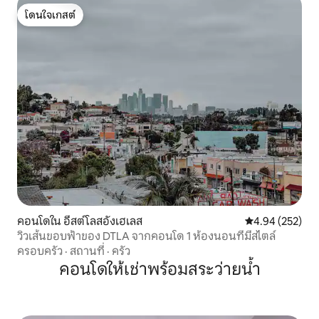
โดนใจเกสต์
โดนใจเกสต์
คอนโดใน อีสต์โลสอังเฮเลส
คะแนนเฉลี่ย 4.9
4.94 (252)
วิวเส้นขอบฟ้าของ DTLA จากคอนโด 1 ห้องนอนที่มีสไตล์
ครอบครัว
·
สถานที่
·
ครัว
คอนโดให้เช่าพร้อมสระว่ายน้ำ