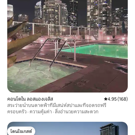
คอนโดใน ลอสแองเจลิส
คะแนนเฉลี่ย 4.9
4.95 (168)
สระว่ายน้ำบนดาดฟ้าที่มีเสน่ห์สปาและที่จอดรถฟรี
ครอบครัว
·
ความคุ้มค่า
·
สิ่งอำนวยความสะดวก
โดนใจเกสต์
โดนใจเกสต์