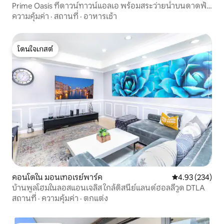
Prime Oasis ที่ดาวน์ทาวน์แอลเอ พร้อมสระว่ายน้ำบนดาดฟ้า
และห้องออกกำลังกาย
ความคุ้มค่า
·
สถานที่
·
อาหารเช้า
โดนใจเกสต์
โดนใจเกสต์
คอนโดใน มอนเทอเรย์พาร์ค
คะแนนเฉลี่ย 4.9
4.93 (234)
บ้านพูลโฮมในลอสแอนเจลิส ใกล้ดิสนีย์แลนด์ฮอลลีวูด DTLA
สถานที่
·
ความคุ้มค่า
·
ตกแต่ง