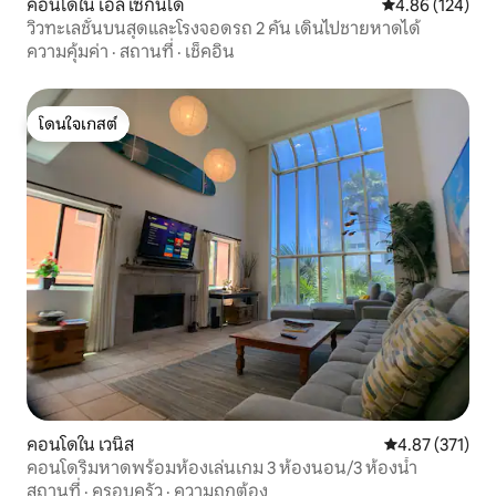
คอนโดใน เอล เซกันโด
คะแนนเฉลี่ย 4.8
4.86 (124)
วิวทะเลชั้นบนสุดและโรงจอดรถ 2 คัน เดินไปชายหาดได้
ความคุ้มค่า
·
สถานที่
·
เช็คอิน
โดนใจเกสต์
โดนใจเกสต์
คอนโดใน เวนิส
คะแนนเฉลี่ย 4.8
4.87 (371)
คอนโดริมหาดพร้อมห้องเล่นเกม 3 ห้องนอน/3 ห้องน้ำ
สถานที่
·
ครอบครัว
·
ความถูกต้อง