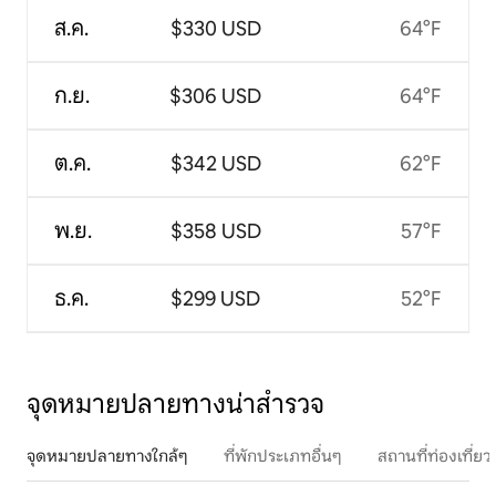
ส.ค.
$330 USD
64°F
ก.ย.
$306 USD
64°F
ต.ค.
$342 USD
62°F
พ.ย.
$358 USD
57°F
ธ.ค.
$299 USD
52°F
จุดหมายปลายทางน่าสำรวจ
จุดหมายปลายทางใกล้ๆ
ที่พักประเภทอื่นๆ
สถานที่ท่องเที่