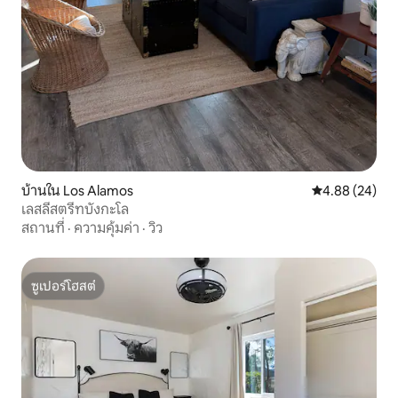
บ้านใน Los Alamos
คะแนนเฉลี่ย 4.
4.88 (24)
เลสลี่สตรีทบังกะโล
สถานที่
·
ความคุ้มค่า
·
วิว
ซูเปอร์โฮสต์
ซูเปอร์โฮสต์