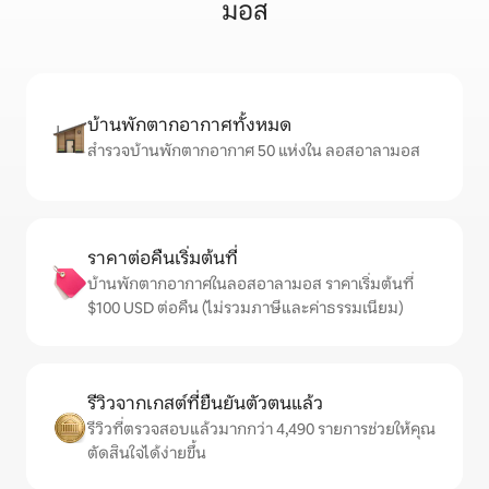
มอส
บ้านพักตากอากาศทั้งหมด
สำรวจบ้านพักตากอากาศ 50 แห่งใน ลอสอาลามอส
ราคาต่อคืนเริ่มต้นที่
บ้านพักตากอากาศในลอสอาลามอส ราคาเริ่มต้นที่
$100 USD ต่อคืน (ไม่รวมภาษีและค่าธรรมเนียม)
รีวิวจากเกสต์ที่ยืนยันตัวตนแล้ว
รีวิวที่ตรวจสอบแล้วมากกว่า 4,490 รายการช่วยให้คุณ
ตัดสินใจได้ง่ายขึ้น