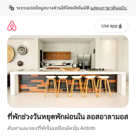
ข้าม
ระบบแปลข้อมูลบางส่วนให้โดยอัตโนมัติ 
แสดงภาษาต้นฉบับ
ไป
ยัง
เนื้อหา
Use app
ที่พักช่วงวันหยุดพักผ่อนใน ลอสอาลามอส
ค้นหาและจองที่พักไม่เหมือนใครใน Airbnb