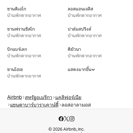
ซานดิเอโก
ลอสแอนเจลิส
บ้านพักตากอากาศ
บ้านพักตากอากาศ
ซานฟรานซิสโก
ปาล์มสปริงส์
บ้านพักตากอากาศ
บ้านพักตากอากาศ
บิกแบร์เลก
ติฆัวนา
บ้านพักตากอากาศ
บ้านพักตากอากาศ
ซานโฮเซ
แสดงมากขึ้น
บ้านพักตากอากาศ
Airbnb
สหรัฐอเมริกา
แคลิฟอร์เนีย
แซนตาบาร์บาราเคาน์ตี้
ลอสอาลามอส
© 2026 Airbnb, Inc.