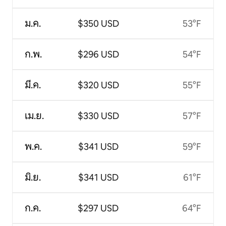
ม.ค.
$350 USD
53°F
ก.พ.
$296 USD
54°F
มี.ค.
$320 USD
55°F
เม.ย.
$330 USD
57°F
พ.ค.
$341 USD
59°F
มิ.ย.
$341 USD
61°F
ก.ค.
$297 USD
64°F