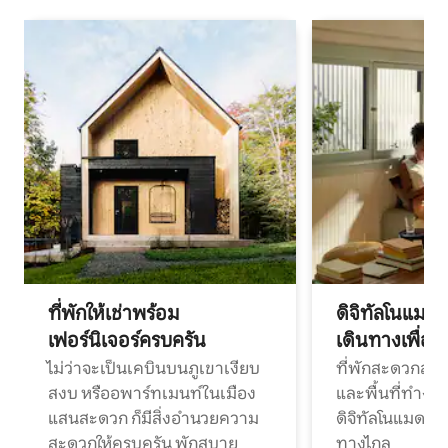
ที่พักให้เช่าพร้อม
ดิจิทัลโนแมด
เฟอร์นิเจอร์ครบครัน
เดินทางเพื่อ
ไม่ว่าจะเป็นเคบินบนภูเขาเงียบ
ที่พักสะดวกสบา
สงบ หรืออพาร์ทเมนท์ในเมือง
และพื้นที่ทำงา
แสนสะดวก ก็มีสิ่งอำนวยความ
ดิจิทัลโนแมดแ
สะดวกให้ครบครัน พักสบาย
ทางไกล