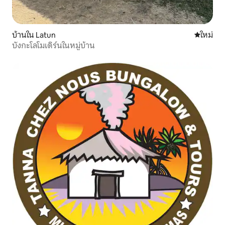
บ้านใน Latun
ที่พักใหม่
ใหม่
บังกะโลโมเดิร์นในหมู่บ้าน