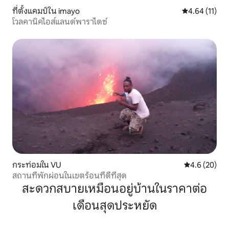
ที่ตั้งแคมป์ใน imayo
คะแนนเฉลี่ย 4.
4.64 (11)
โวลคานิคไอส์แลนด์พาราไดซ์
กระท่อมใน VU
คะแนนเฉลี่ย 4
4.6 (20)
สถานที่พักผ่อนในเขตร้อนที่ดีที่สุด
สะดวกสบายเหมือนอยู่บ้านในราคาต่อ
เดือนสุดประหยัด