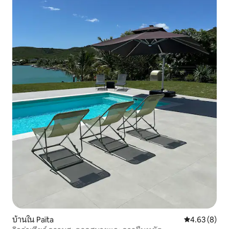
บ้านใน Païta
คะแนนเฉลี่ย 4
4.63 (8)