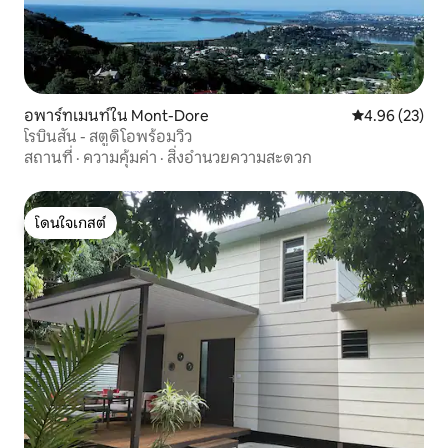
อพาร์ทเมนท์ใน Mont-Dore
คะแนนเฉลี่ย 4.
4.96 (23)
โรบินสัน - สตูดิโอพร้อมวิว
สถานที่
·
ความคุ้มค่า
·
สิ่งอำนวยความสะดวก
โดนใจเกสต์
โดนใจเกสต์