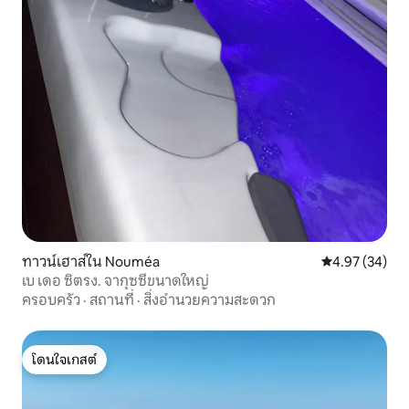
ทาวน์เฮาส์ใน Nouméa
คะแนนเฉลี่ย 4.
4.97 (34)
เบ เดอ ซิตรง. จากุซซี่ขนาดใหญ่
ครอบครัว
·
สถานที่
·
สิ่งอำนวยความสะดวก
โดนใจเกสต์
โดนใจเกสต์