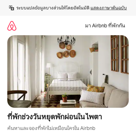
ข้าม
ระบบแปลข้อมูลบางส่วนให้โดยอัตโนมัติ 
แสดงภาษาต้นฉบับ
ไป
ยัง
เนื้อหา
มา Airbnb ที่พักกัน
ที่พักช่วงวันหยุดพักผ่อนใน ไพตา
ค้นหาและจองที่พักไม่เหมือนใครใน Airbnb