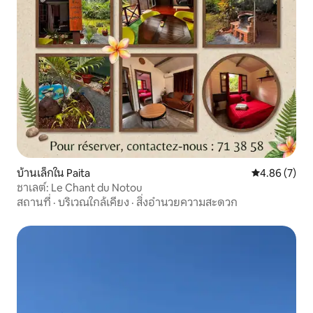
บ้านเล็กใน Paita
คะแนนเฉลี่ย 4
4.86 (7)
ชาเลต์: Le Chant du Notou
สถานที่
·
บริเวณใกล้เคียง
·
สิ่งอำนวยความสะดวก