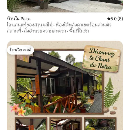
บ้านใน Paita
คะแนนเฉลี่ย 
5.0 (8)
โอ แก่นแท้ของสวนผลไม้ - ห้องใต้หลังคาเขตร้อนส่วนตัว
สถานที่
·
สิ่งอำนวยความสะดวก
·
พื้นที่ในร่ม
โดนใจเกสต์
โดนใจเกสต์