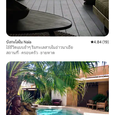
บังกะโลใน Naïa
คะแนนเฉลี่ย 4.
4.84 (19)
ใช้ชีวิตแบบช้าๆ ริมทะเลสาบในอ่าวนาเอีย
สถานที่
·
ครอบครัว
·
ชายหาด