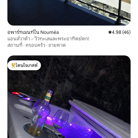
อพาร์ทเมนท์ใน Nouméa
คะแนนเฉลี่ย 4.
4.98 (46)
แอนส์วาต้า – วิวทะเลและพระอาทิตย์ตก!
สถานที่
·
ครอบครัว
·
ชายหาด
โดนใจเกสต์
โดนใจเกสต์ที่สุด