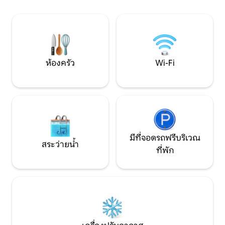
แจ็คเสริม สามารถใช้อินเทอร์เน็ตได้ที่
ความปลอดภัย และทำ
บริเวณสระว่ายน้ำมีผ้าปูที่นอนให้เตียงคู่
กัน Wi-Fi พร้อมใช้
พร้อมมุ้งกันยุงตู้กับข้าวห้องน้ำแยกต่าง
หาก: โถสุขภัณฑ์แห้งฝักบัวอาบน้ำพร้อมถัง
สามารถใช้ฝักบัวและโถสุขภัณฑ์ "คลาสสิก"
ของบริเวณสระว่ายน้ำได้จัดหาสิ่งที่จำเป็นใน
ห้องครัว
Wi-Fi
การแยกขยะบังกะโลที่เต็มไปด้วยพลังงาน
บวกต้องขอบคุณแผงโซลาร์เซลล์
มีที่จอดรถฟรีบริเวณ
สระว่ายน้ำ
ที่พัก