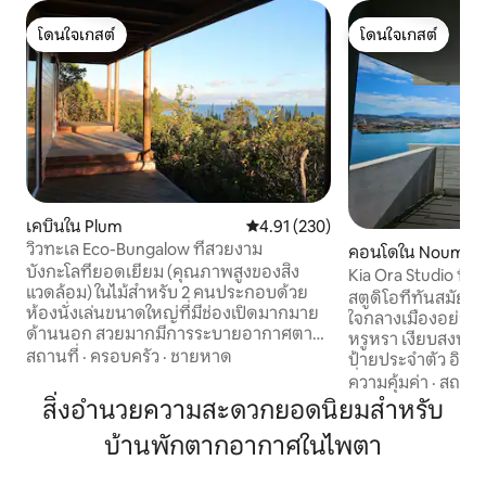
โดนใจเกสต์
โดนใจเกสต์
โดนใจเกสต์
โดนใจเกสต์
เคบินใน Plum
คะแนนเฉลี่ย 4.91 จาก 5, 230 รีวิว
4.91 (230)
วิวทะเล Eco-Bungalow ที่สวยงาม
คอนโดใน Nouméa
บังกะโลที่ยอดเยี่ยม (คุณภาพสูงของสิ่ง
Kia Ora Studio ที่พ
แวดล้อม) ในไม้สำหรับ 2 คนประกอบด้วย
สตูดิโอที่ทันสมัยและ
ห้องนั่งเล่นขนาดใหญ่ที่มีช่องเปิดมากมาย
ใจกลางเมืองอย่างเหม
ด้านนอก สวยมากมีการระบายอากาศตาม
หรูหรา เงียบสงบ แ
ธรรมชาติป่าระบาดและนกมากมายระเบียง
สถานที่
·
ครอบครัว
·
ชายหาด
ป้ายประจำตัว อินเตอร์คอม)
ขนาดใหญ่ 3 ด้านเพื่อเพลิดเพลินกับพาโนรา
สิ่งอำนวยความสะดวก
ความคุ้มค่า
·
สถานที
มาที่สวยงามของอ่าวพลัมตั้งแต่
เหมาะสมและสะดว
สิ่งอำนวยความสะดวกยอดนิยมสำหรับ
พระอาทิตย์ขึ้นจนถึงพระอาทิตย์ตก ครัวที่
เดียวหรือคู่รัก มีห้อ
มีหม้อหุงต้มแบบเหนี่ยวนำไมโครเวฟกาต้ม
บ้านพักตากอากาศในไพตา
ห้องน้ำ และพื้นที่นอนที่น่
น้ำเครื่องปิ้งขนมปังตู้เย็นถ้วยชามและ
อยู่ใกล้กับร้านค้า
เครื่องปรุงรสพร้อมให้บริการ Wi-Fi พร้อม
สาธารณะ และผสม