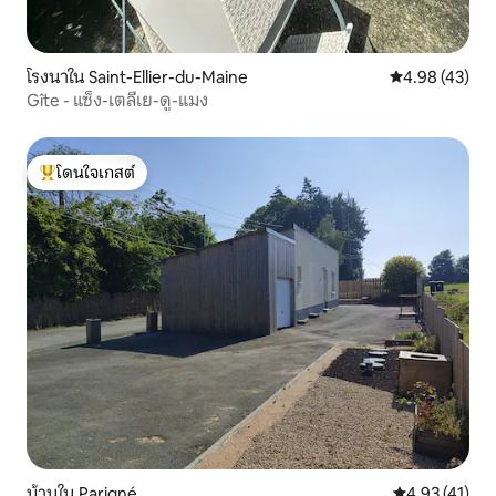
โรงนาใน Saint-Ellier-du-Maine
คะแนนเฉลี่ย 4.
4.98 (43)
Gîte - แซ็ง-เตลีเย-ดู-แมง
โดนใจเกสต์
โดนใจเกสต์ที่สุด
บ้านใน Parigné
คะแนนเฉลี่ย 4.
4.93 (41)