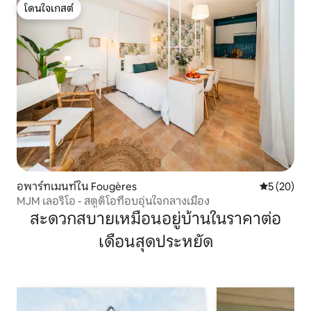
โดนใจเกสต์
โดนใจเกสต์
อพาร์ทเมนท์ใน Fougères
คะแนนเฉลี่ย
5 (20)
MJM เลอริโอ - สตูดิโอที่อบอุ่นใจกลางเมือง
สะดวกสบายเหมือนอยู่บ้านในราคาต่อ
เดือนสุดประหยัด