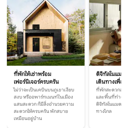
ที่พักให้เช่าพร้อม
ดิจิทัลโนแมด
เฟอร์นิเจอร์ครบครัน
เดินทางเพื่อ
ไม่ว่าจะเป็นเคบินบนภูเขาเงียบ
ที่พักสะดวกสบา
สงบ หรืออพาร์ทเมนท์ในเมือง
และพื้นที่ทำงา
แสนสะดวก ก็มีสิ่งอำนวยความ
ดิจิทัลโนแมดแ
สะดวกให้ครบครัน พักสบาย
ทางไกล
เหมือนอยู่บ้าน