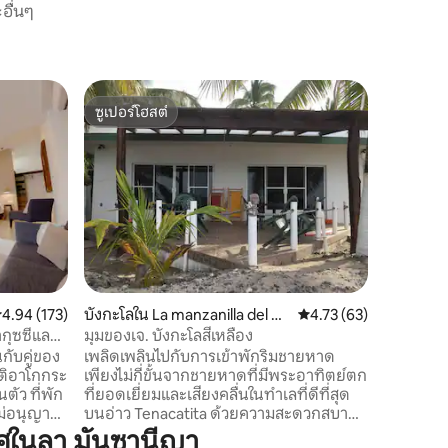
อื่นๆ
บ้านใน ล
ซูเปอร์โฮสต์
โดนใจเก
คาซ่าตาม
ซูเปอร์โฮสต์
โดนใจเก
เพลิดเพลิ
ทะเลที่งด
หรูหราใ
รสชาติที่
สองสามวัน
ตกดินที่
ทำเลยุท
หลักเพียง
สระว่ายน้
ะแนนเฉลี่ย 4.94 จาก 5, 173 รีวิว
4.94 (173)
บังกะโลใน La manzanilla del m
คะแนนเฉลี่ย 4.73 จาก 5,
4.73 (63)
อุปกรณ์ค
ar
ต้องการเ
กุซซี่และ
มุมของเจ. บังกะโลสีเหลือง
กับคู่ของ
เพลิดเพลินไปกับการเข้าพักริมชายหาด
นติอาโกกระ
เพียงไม่กี่ขั้นจากชายหาดที่มีพระอาทิตย์ตก
ี่พัก
ที่ยอดเยี่ยมและเสียงคลื่นในทำเลที่ดีที่สุด
็กไม่อนุญาต
บนอ่าว Tenacatita ด้วยความสะดวกสบาย
ในการอยู่ห่างจากหมู่บ้านชาโมไมล์ 5 นาที
ศในลา มันซานีญา