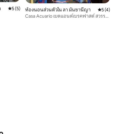
า
คะแนนเฉลี่ย 5 จาก 5, 5 รีวิว
5 (5)
ห้องนอนส่วนตัวใน ลา มันซานีญา
คะแนนเฉลี่ย 5 จาก 5
5 (4)
Casa Acuario เบดแอนด์เบรคฟาสต์ สวรรค์
บนดาดฟ้า