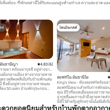
์เห็นพ้อง: ที่พักเหล่านี้ได้รับคะแนนสูงด้านทำเล ความสะอาด และ
สต์
โดนใจเกสต์
สต์
โดนใจเกสต์
 มันซานีญา
คะแนนเฉลี่ย 4.83 จาก 5, 6 รีวิว
4.83 (6)
รายยา พร้อมจากุซซี่ อยู่ห่างจาก
 9 รีวิว
0 เมตร
ำเลใจกลางเมือง ห่างจากชายหาด
ลอฟท์ใน มันซานีโย
ค
บบ้านพักแสน
King's View - ห้องลอฟท์พร้อมจา
ี้ ซึ่งตั้งอยู่ห่างจากชายหาดและ
หาดส่วนตัว
ลอฟท์นี้เหมาะสำหรับการพักผ่อน
พียง 50 เมตร บ้านพักประกอบ
คุณ มีวิวที่ยอดเยี่ยมของอ่าวซา
อน 2 ห้องพร้อมห้องน้ำในตัว
จากุซซี่และการเข้าถึงชายหาดส่วนตัว ท
ซส์ และเครื่องปรับอากาศ นอกจาก
นี้มีไว้สำหรับคู่รักเท่านั้นไม่มีเด
งนั่งเล่นพร้อมโซฟาเบด 2 ตัว พื้นที่
ให้นำสัตว์เลี้ยงเข้าที่พัก
ะดวกยอดนิยมสำหรับบ้านพักตากอากา
อาหารสำหรับ 6 ท่าน ห้องครัว