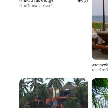
บ้านใน ลา มันซานีญา
คะแนนเฉลี่ย 5 จาก 5
5 (4)
บ้านบังกะโลจา จระเข้
คาซาพาร์ท
พาราไดซ์บ