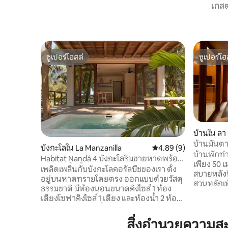
เกสต
ซูเปอร์โฮสต์
ซูเปอร์โฮ
ซูเปอร์โฮสต์
ซูเปอร์โฮ
บ้านใน ลา
บ้านมันตา
บังกะโลใน La Manzanilla
คะแนนเฉลี่ย 4.89 จาก 5,
4.89 (9)
ชายหาด 5
บ้านพักท
Habitat Nandá 4 บังกะโลริมชายหาดพร้อม
เพียง 50 เมตร เพลิดเพลินไปกั
สระว่ายน้ำ ชั้น Llv
เพลิดเพลินกับบังกะโลคอรัลบีชของเรา ตั้ง
สบายหลังน
อยู่บนหาดทรายโดยตรง ออกแบบด้วยวัสดุ
สวนหลักเ
ธรรมชาติ มีห้องนอนขนาดคิงไซส์ 1 ห้อง
ด้วยห้องน
เตียงโซฟาคิงไซส์ 1 เตียง และห้องน้ำ 2 ห้อง
เตียงคิงไ
ห้องครัวและห้องนั่งเล่นเปิดออกสู่ระเบียง
นี้ยังมีห้อ
และดาดฟ้าไม้พร้อมสระว่ายน้ำอุ่นส่วนตัวที่
สิ่งอำนวยความส
รับประทาน
มองเห็นวิวทะเล วิลล่าเปิดให้บริการเมื่อ