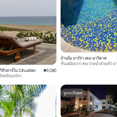
, 4 รีวิว
บ้านใน บาร์ร่า เดอ นาวิดาด
ทันสมัยมาก สระว่ายน้ำส่วนตัว จา
สวน -
ิคิวลาร์ใน Cihuatlán
คะแนนเฉลี่ย 5 จาก 5, 28 รีวิว
5 (28)
ีชฟร้อนท์คา
ซูเปอร์โฮสต์
ซูเปอร์โฮสต์