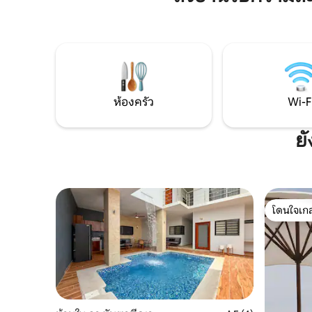
พร้อมอุปก
เดือนธันวาคม 2024 เป็นวิลล่าใหม่ทั้งหมด
ห้อง ผ่อนค
นอกจากนี้ผู้เข้าพักยังสามารถใช้สระว่ายน้ำ
เพลิดเพลิน
อินฟินิตี้ส่วนกลางที่มีเปลญวนและร่ม
ครอบครัวหร
ชายหาดท่ามกลางต้นปาล์ม ที่พักที่ง่ายและ
บริการ
เงียบสงบเพื่อเพลิดเพลินกับชายฝั่งเม็กซิโก
ห้องครัว
Wi-F
ย
โดนใจเกส
โดนใจเกส