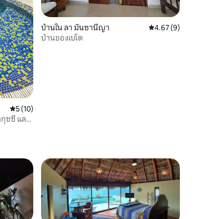
บ้านใน ลา มันซานีญา
คะแนนเฉลี่ย 4.67 จาก 5
4.67 (9)
บ้านของเบโต
คะแนนเฉลี่ย 5 จาก 5, 10 รีวิว
5 (10)
กุซซี่ และ