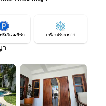
และมีความเงียบสงบของการอยู่นอก
มีวิวที่
หมู่บ้าน เหมาะสำหรับผู้ที่ต้องการใช้เวลา
ซซี่และ
สองสามวันในการพักผ่อนบนชายฝั่งทะเล
นอกความเร่งรีบและความวุ่นวายและมลพิษ
ื่องจาก
ของชุมชนขนาดใหญ่ สำหรับข้อมูลราย
ข้าพัก
ละเอียดเพิ่มเติมฉันจะคอยช่วยคุณที่ 444
2694145
ฟรีบริเวณที่พัก
เครื่องปรับอากาศ
ญา