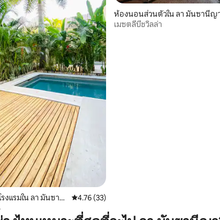
ห้องนอนส่วนตัวใน ลา มันซานีญ
เมซตลีบีชวิลล่า
34 รีวิว
โรงแรมใน ลา มันซานี
คะแนนเฉลี่ย 4.76 จาก 5, 33 รีวิว
4.76 (33)
4