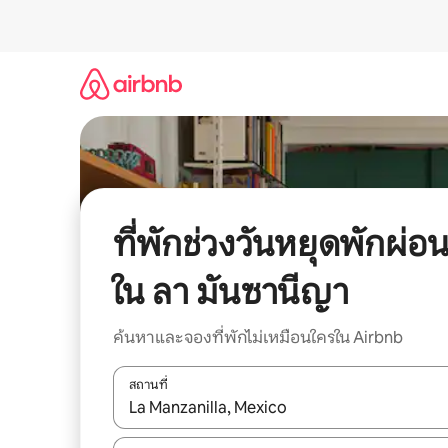
ข้าม
ไป
ยัง
เนื้อหา
ที่พักช่วงวันหยุดพักผ่อ
ใน ลา มันซานีญา
ค้นหาและจองที่พักไม่เหมือนใครใน Airbnb
สถานที่
ใช้ลูกศรขึ้นลง หรือใช้การสัมผัสหรือปัด เพื่อสำรวจผ