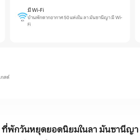
มี Wi-Fi
บ้านพักตากอากาศ 50 แห่งใน ลา มันซานีญา มี Wi-
Fi
เกสต์
ที่พักวันหยุดยอดนิยมในลา มันซานีญา