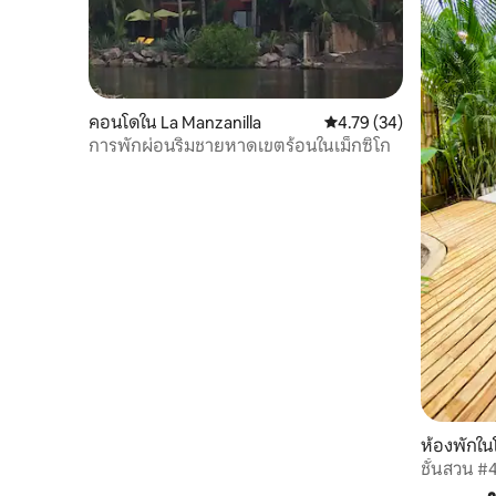
คอนโดใน La Manzanilla
คะแนนเฉลี่ย 4.79 จาก 5, 
4.79 (34)
การพักผ่อนริมชายหาดเขตร้อนในเม็กซิโก
ห้องพักใน
ญา
ชั้นสวน #