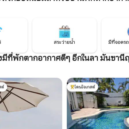
__________________ ลอฟท์นี้เหมาะอย่าง
รณ์ครบครัน และห้องน้ำอีก 1
ยิ่งสำหรับการพักผ่อนกับคู่ของคุณ 
ลายในอ่างจากุซซี่น้ำอุ่น หรือ
ยอดเยี่ยมของอ่าวซานติอาโกจากุ
กับพื้นที่ปิ้งย่าง เหมาะสำหรับ
เข้าถึงชายหาดส่วนตัวได้ ที่พักนี้สำหรับคู่รัก
ือกลุ่มเพื่อน ไม่มีที่จอดรถให้
เท่านั้นไม่อนุญาตให้เด็กเข้าพักเน
ระเบียงไม่อนุญาตให้นำสัตว์เลี้ยงเ
i
สระว่ายน้ำ
มีที่จอดรถ
ังมีที่พักตากอากาศดีๆ อีกในลา มันซานี
ต์
โดนใจเกสต์
ต์
โดนใจเกสต์ที่สุด