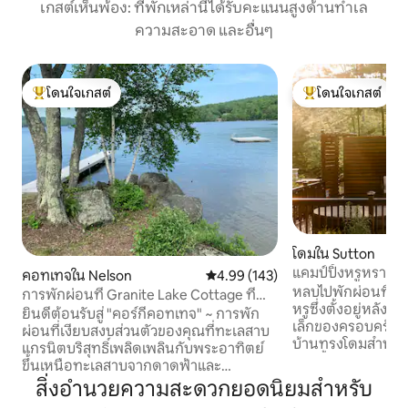
เกสต์เห็นพ้อง: ที่พักเหล่านี้ได้รับคะแนนสูงด้านทำเล
ความสะอาด และอื่นๆ
โดนใจเกสต์
โดนใจเกสต์
โดนใจเกสต์ที่สุด
โดนใจเกสต์ที่สุด
โดมใน Sutton
แคมป์ปิ้งหรูหรา 
คอทเทจใน Nelson
คะแนนเฉลี่ย 4.99 จาก 5, 143 รีวิว
4.99 (143)
Sanctuary
หลบไปพักผ่อนที่สถ
การพักผ่อนที่ Granite Lake Cottage ที่
หรูซึ่งตั้งอยู่หลัง
อบอุ่นและโรแมนติก
ยินดีต้อนรับสู่ "คอร์กี้คอทเทจ" ~ การพัก
เล็กของครอบครัวในซ
ผ่อนที่เงียบสงบส่วนตัวของคุณที่ทะเลสาบ
บ้านทรงโดมสำหรับผู้
แกรนิตบริสุทธิ์เพลิดเพลินกับพระอาทิตย์
อ่างน้ำร้อนส่วนตัว 
ขึ้นเหนือทะเลสาบจากดาดฟ้าและ
เย็น แฮมม็อก และหล
พระอาทิตย์ตกเหนือโรงนาหลังบ้าน
สิ่งอำนวยความสะดวกยอดนิยมสำหรับ
เต็มไปด้วยดวงดาว สร้างขึ้นสำหรับคู่รักที่
ระหว่างนั้นใช้เวลาทั้งวันบนทะเลสาบในหาด