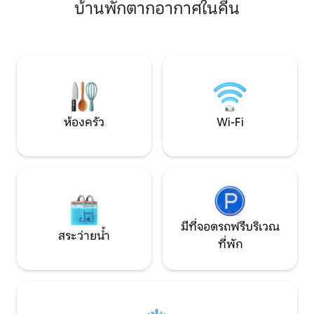
ต้องการการพักผ่อน
บ้านพักตากอากาศในคีน
ทรายส่วนตัวของคุณที่มีท่าเรือตกปลาเดิน
ฟื้นฟู เป็นสถานที่ท
ป่าหรือพักผ่อน ถนนเลก 3 ไมล์สำหรับการ
แบบสโลว์ไลฟ์ การเช
เดินหรือปั่นจักรยานบริเวณนี้มีเส้นทางเดิน
สัมผัสความงามของน
ป่าและภูเขามากมาย Monadnock อยู่ห่าง
บอสตันเพียง 80 น
ออกไปเพียง 30 นาทีร้านสะดวกซื้อขนาด
ต่างกันมาก
เล็กมีสิ่งอำนวยความสะดวกพื้นฐานในขณะ
ที่ร้านค้าและร้านอาหารมากมายของคีนอยู่
ห่างออกไปเพียง 15 นาที
ห้องครัว
Wi-Fi
มีที่จอดรถฟรีบริเวณ
สระว่ายน้ำ
ที่พัก