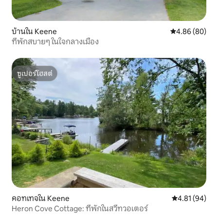
บ้านใน Keene
คะแนนเฉลี่ย 4.8
4.86 (80)
ที่พักสบายๆ ในใจกลางเมือง
ซูเปอร์โฮสต์
ซูเปอร์โฮสต์
คอทเทจใน Keene
คะแนนเฉลี่ย 4.
4.81 (94)
Heron Cove Cottage: ที่พักในสวีทวอเตอร์