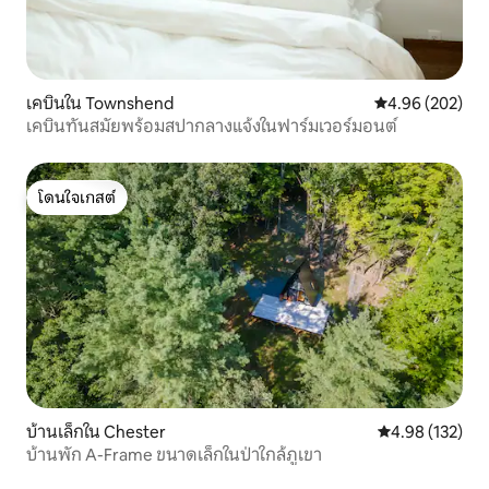
เคบินใน Townshend
คะแนนเฉลี่ย 4.96
4.96 (202)
เคบินทันสมัยพร้อมสปากลางแจ้งในฟาร์มเวอร์มอนต์
โดนใจเกสต์
โดนใจเกสต์
บ้านเล็กใน Chester
คะแนนเฉลี่ย 4.9
4.98 (132)
บ้านพัก A-Frame ขนาดเล็กในป่าใกล้ภูเขา