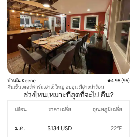
บ้านใน Keene
คะแนนเฉลี่ย 4.
4.98 (95)
คีนเซ็นเตอร์ฟาร์มเฮาส์: ใหญ่ อบอุ่น มีอ่างน้ำร้อน
ช่วงไหนเหมาะที่สุดที่จะไป คีน?
เดือน
ราคาเฉลี่ย
อุณหภูมิเฉลี่ย
ม.ค.
$134 USD
22°F