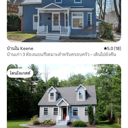
บ้านใน Keene
คะแนนเฉลี่ย 5
5.0 (18)
บ้านเก่า 3 ห้องนอนที่เหมาะสำหรับครอบครัว – เดินไปยังคีน
โดนใจเกสต์
โดนใจเกสต์