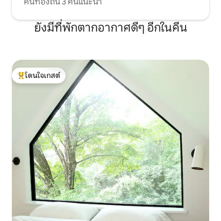
คนท้องถิ่น 3 คนแนะนำ
ยังมีที่พักตากอากาศดีๆ อีกในคีน
โดนใจเกสต์
โดนใจเกสต์ที่สุด