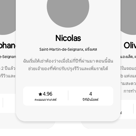
Nicolas
phane
Oli
Saint-Martin-de-Seignanx, ฝรั่งเศส
-Seignanx, ฝรั่งเศส
แองเล็ต, ฝ
ฉันเริ่มให้เช่าห้องว่างเมื่อไม่กี่ปีที่ผ่านมา ตอนนี้ฉัน
า 2 ปีแล้ว ตอนนี้ฉันช่วย
ประสบการณ์ 18 ปีในจอแอลซ
ช่วยเจ้าของที่พักปรับปรุงรีวิวและเพิ่มรายได้
งรีวิวและมีรายได้มากขึ้น
ผู้นำชุมชน Airbnb แห่งแค
หน้าที่อำนวยความสะด
การทำ
4.96
4
คะแนนจากเกสต์
ปีที่เป็นโฮสต์
3
4.85
ปีที่เป็นโฮสต์
คะแนนจากเกสต์