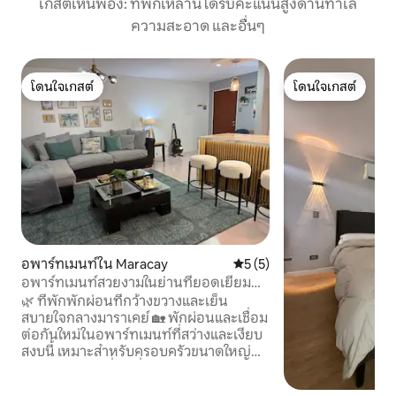
เกสต์เห็นพ้อง: ที่พักเหล่านี้ได้รับคะแนนสูงด้านทำเล
ความสะอาด และอื่นๆ
โดนใจเกสต์
โดนใจเกสต์
โดนใจเกสต์
โดนใจเกสต์
อพาร์ทเมนท์ใน Maracay
คะแนนเฉลี่ย 5 จาก 5, 5 รีวิว
5 (5)
อพาร์ทเมนท์สวยงามในย่านที่ยอดเยี่ยม
ของมาราเคย์
🌿 ที่พักพักผ่อนที่กว้างขวางและเย็น
สบายใจกลางมาราเคย์ 🏡 พักผ่อนและเชื่อม
ต่อกันใหม่ในอพาร์ทเมนท์ที่สว่างและเงียบ
สงบนี้ เหมาะสำหรับครอบครัวขนาดใหญ่
คู่รัก หรือกลุ่มเพื่อนที่กำลังมองหาความ
สะดวกสบายและความสงบ อพาร์ทเมนท์ 4