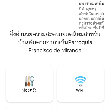
ห้องนอนที่กว้างขวางนี้เหมาะสำหรับนัก
อพาร์ทเมนท์ใน El 
เดินทางที่ให้ความสำคัญกับการพักผ่อน
ที่พักสุดหรู
และทำเลที่ตั้งที่ดีเยี่ยม ตั้งอยู่ติดกับโอเบลิส
เข้าพักในอพาร์ทเม
โกเดอมาราไคที่เป็นสัญลักษณ์และ
ออกแบบภายใต้แนว
ศูนย์การค้า IPFA คุณจะสามารถเข้าถึงซู
หรูหราอย่างแท้จริ
เปอร์มาร์เก็ต ร้านค้า ร้านขายยา และระบบ
พรีเมียม พื้นที่ที่
ขนส่งสาธารณะได้ทันที
เยี่ยม ห้ามจัดงานเลี้ยง เป็นเรื่องสำคัญมาก
สิ่งอำนวยความสะดวกยอดนิยมสำหรับ
ที่ต้องปฏิบัติตาม
บ้านพักตากอากาศในParroquia
การเรียกร้องความสน
ขึ้นแล้ว ผู้ที่รับผิด
Francisco de Miranda
อพาร์ทเมนท์และพื
จะเป็นผู้เข้าพักแต่เ
เข้าพักเท่านั้น โป
สบายและความปลอดภ
ห้องครัว
Wi-Fi