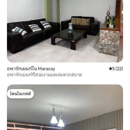
อพาร์ทเมนท์ใน Maracay
คะแนนเฉลี่ย
5 (22)
อพาร์ทเมนท์ที่สวยงามและสะดวกสบาย
โดนใจเกสต์
โดนใจเกสต์