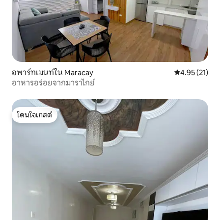
อพาร์ทเมนท์ใน Maracay
คะแนนเฉลี่ย 4.
4.95 (21)
อาหารอร่อยจากมาราไกย์
โดนใจเกสต์
โดนใจเกสต์