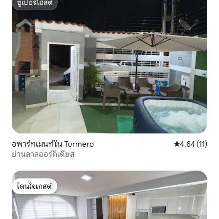
ซูเปอร์โฮสต์
ซูเปอร์โฮสต์
อพาร์ทเมนท์ใน Turmero
คะแนนเฉลี่ย 4.
4.64 (11)
ย่านลาสออร์คิเดียส
โดนใจเกสต์
โดนใจเกสต์