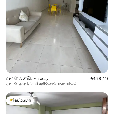
อพาร์ทเมนท์ใน Maracay
คะแนนเฉลี่ย 4.
4.93 (14)
อพาร์ทเมนท์สไตล์โมเดิร์นพร้อมระบบไฟฟ้า
โดนใจเกสต์
โดนใจเกสต์ที่สุด