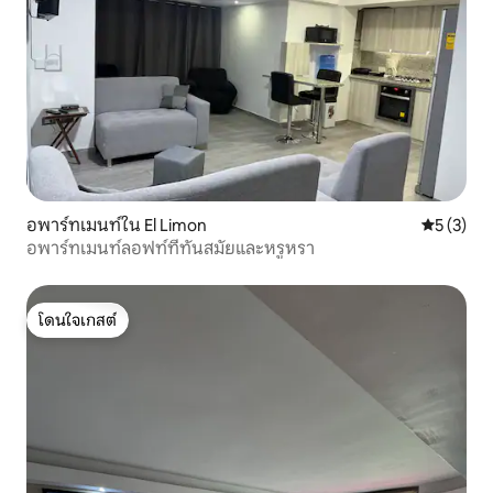
อพาร์ทเมนท์ใน El Limon
คะแนนเฉลี่
5 (3)
อพาร์ทเมนท์ลอฟท์ที่ทันสมัยและหรูหรา
โดนใจเกสต์
โดนใจเกสต์