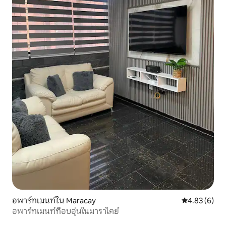
อพาร์ทเมนท์ใน Maracay
คะแนนเฉลี่ย 4
4.83 (6)
อพาร์ทเมนท์ที่อบอุ่นในมาราไคย์