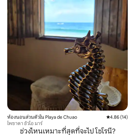
ห้องนอนส่วนตัวใน Playa de Chuao
คะแนนเฉลี่ย 4.
4.86 (14)
โพซาดา ชัวโอ มาร์
ช่วงไหนเหมาะที่สุดที่จะไป โชโรนี?