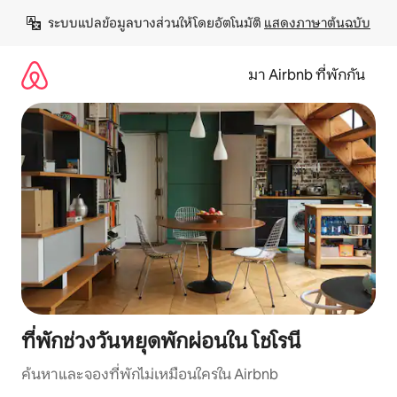
ข้าม
ระบบแปลข้อมูลบางส่วนให้โดยอัตโนมัติ 
แสดงภาษาต้นฉบับ
ไป
ยัง
เนื้อหา
มา Airbnb ที่พักกัน
ที่พักช่วงวันหยุดพักผ่อนใน โชโรนี
ค้นหาและจองที่พักไม่เหมือนใครใน Airbnb