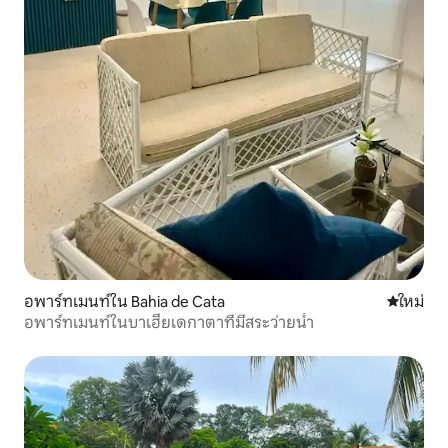
อพาร์ทเมนท์ใน Bahia de Cata
ที่พักใหม่
ใหม่
อพาร์ทเมนท์ในบาเฮียเดกาตาที่มีสระว่ายน้ำ