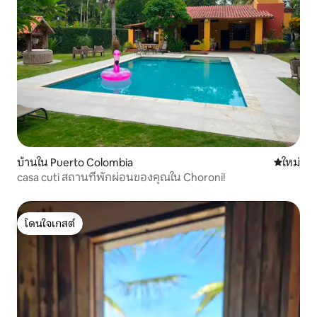
บ้านใน Puerto Colombia
ที่พักใหม่
ใหม่
casa cuti สถานที่พักผ่อนของคุณใน Choroni!
โดนใจเกสต์
โดนใจเกสต์