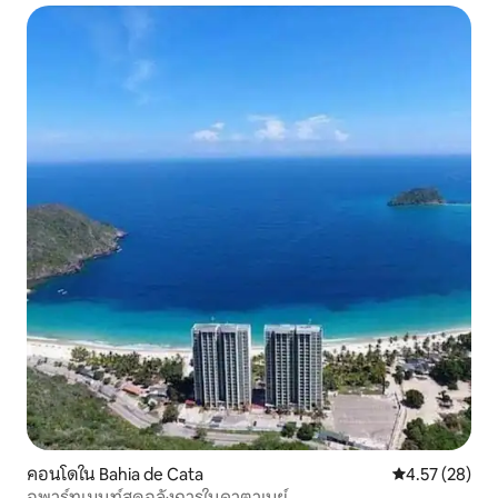
คอนโดใน Bahia de Cata
คะแนนเฉลี่ย 4.
4.57 (28)
อพาร์ทเมนท์สุดอลังการในคาตาเบย์