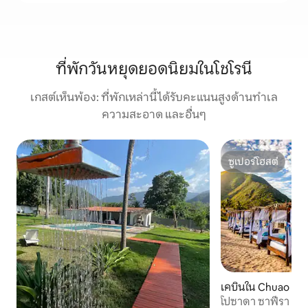
ที่พักวันหยุดยอดนิยมในโชโรนี
เกสต์เห็นพ้อง: ที่พักเหล่านี้ได้รับคะแนนสูงด้านทำเล
ความสะอาด และอื่นๆ
ซูเปอร์โฮสต์
ซูเปอร์โฮสต์
เคบินใน Chuao
โปซาดา ซาฟีรา บีช 