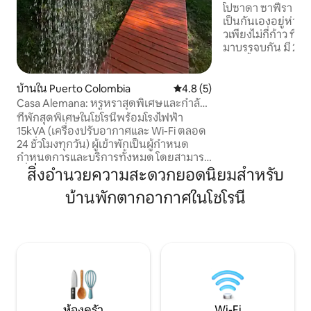
โปซาดา ซาฟีรา บีชเ
เป็นกันเองอยู่ห่า
วเพียงไม่กี่ก้าว ที
มาบรรจบกัน มี 2 ห
ห้องน้ำส่วนตัวและ
ออกแบบมาเพื่อการ
ส่วนตัว ราคานี้สำหร
บ้านใน Puerto Colombia
คะแนนเฉลี่ย 4.8 จาก 5, 5 รีวิว
4.8 (5)
พักได้สูงสุด 5 คน 👉
Casa Alemana: หรูหราสุดพิเศษและกำลัง
ต่อคืน การออกแบบ
ไฟ 15kVA
ที่พักสุดพิเศษในโชโรนีพร้อมโรงไฟฟ้า
เปลไม้ และพื้นที่โล
15kVA (เครื่องปรับอากาศและ Wi-Fi ตลอด
แคริบเบียนจากสิ่งจ
24 ชั่วโมงทุกวัน) ผู้เข้าพักเป็นผู้กำหนด
กำหนดการและบริการทั้งหมด โดยสามารถ
เพิ่มหรือลบตัวเลือกได้ตามต้องการ มี
สิ่งอำนวยความสะดวกยอดนิยมสำหรับ
บริการรถรับส่งส่วนตัวแบบเสริมจากบ้าน
บ้านพักตากอากาศในโชโรนี
ของคุณด้วยรถเอสยูวี Explorer และแพ็กเก
จแบบรวมทุกอย่างให้บริการ (มีค่าใช้จ่าย
เพิ่มเติม) การจัดการส่วนเพิ่มเติมที่โปร่งใส
ผ่านระบบเงินสดย่อย มาริออนทำให้คุณไม่
ต้องกังวลเรื่องใดเลย ความเป็นส่วนตัวอย่าง
แท้จริง: ผู้เข้าพักใช้บ้านได้ทั้งหลังสำหรับ
กลุ่มของคุณโดยเฉพาะ
ห้องครัว
Wi-Fi