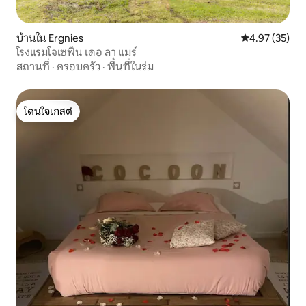
บ้านใน Ergnies
คะแนนเฉลี่ย 4.
4.97 (35)
โรงแรมโจเซฟีน เดอ ลา แมร์
สถานที่
·
ครอบครัว
·
พื้นที่ในร่ม
โดนใจเกสต์
โดนใจเกสต์