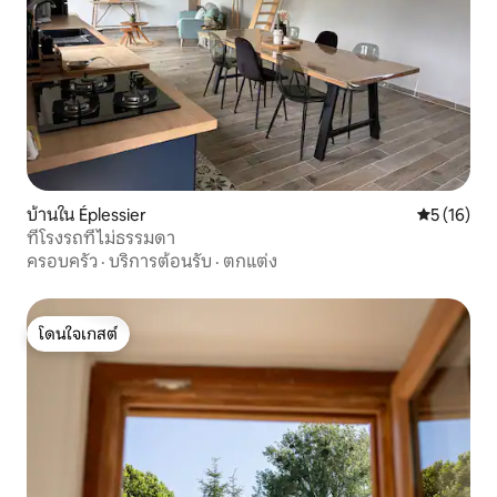
บ้านใน Éplessier
คะแนนเฉลี่ย
5 (16)
ที่โรงรถที่ไม่ธรรมดา
ครอบครัว
·
บริการต้อนรับ
·
ตกแต่ง
โดนใจเกสต์
โดนใจเกสต์