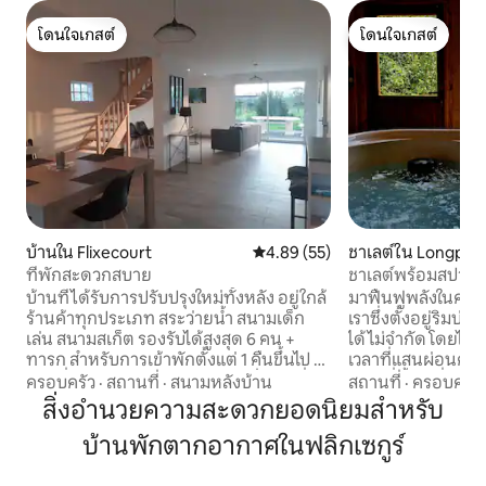
โดนใจเกสต์
โดนใจเกสต์
โดนใจเกสต์
โดนใจเกสต์
บ้านใน Flixecourt
คะแนนเฉลี่ย 4.89 จาก 5, 55 รีวิว
4.89 (55)
ชาเลต์ใน Longpré
-Saints
ที่พักสะดวกสบาย
ชาเลต์พร้อมสปาส่ว
บ้านที่ได้รับการปรับปรุงใหม่ทั้งหลัง อยู่ใกล้
มาฟื้นฟูพลังในคอ
ร้านค้าทุกประเภท สระว่ายน้ำ สนามเด็ก
เราซึ่งตั้งอยู่ริมบ่อ
เล่น สนามสเก็ต รองรับได้สูงสุด 6 คน +
ได้ไม่จำกัด โดยไม่ม
ทารก สำหรับการเข้าพักตั้งแต่ 1 คืนขึ้นไป มี
เวลาที่แสนผ่อนคล
ผ้าปูที่นอนและผ้าขนหนูให้ ห้องนั่งเล่นที่
ทำเลที่ตั้งดีเยี่ยม
ครอบครัว
·
สถานที่
·
สนามหลังบ้าน
สถานที่
·
ครอบครัว
กว้างขวางมากพร้อมห้องครัวขนาดเล็กที่
ห่างจากอับเบวิลล์ 
สิ่งอำนวยความสะดวกยอดนิยมสำหรับ
ติดตั้งและมีอุปกรณ์ครบครัน ห้องสุขา ห้อง
รี-ซูร์-ซอม 40 กม.
บ้านพักตากอากาศในฟลิกเซกูร์
นอน 3 ห้อง (ที่ชั้นล่างมีเตียงเดี่ยว 1 หลัง
45 กม. ตั้งอยู่บริเ
(90 × 190) ชั้นบน: เตียงคู่ 1 หลัง (140 × 190)
สวยงาม เพลิดเพลิน
+ เตียงเด็ก 1 หลัง เตียงเดี่ยว 1 หลัง (90 ×
เดินป่าตั้งแต่ที่ชาเล