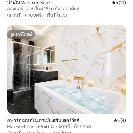
บ้านใน Vers-sur-Selle
คะแนนเฉลี่ย
5 (21)
ลองแกร์ - สงบ ใหม่ 15 นาทีจากอามียง
สถานที่
·
ครอบครัว
·
พื้นที่ในร่ม
ซูเปอร์โฮสต์
ซูเปอร์โฮสต์
อพาร์ทเมนท์ใน อาเมียงเซ็นเตอร์วิลล์
คะแนนเฉลี่
5 (4)
MajesticPearl • 65 ตร.ม. • จักุซซี่ • ที่จอดรถ
สถานที่
·
ความคุ้มค่า
·
ความสบาย