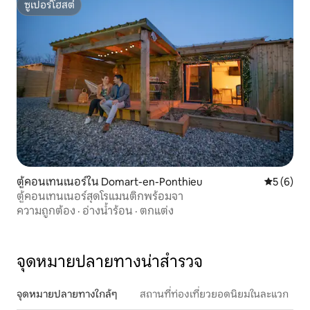
ซูเปอร์โฮสต์
ซูเปอร์โฮสต์
ตู้คอนเทนเนอร์ใน Domart-en-Ponthieu
คะแนนเฉลี่
5 (6)
ตู้คอนเทนเนอร์สุดโรแมนติกพร้อมจา
ความถูกต้อง
·
อ่างน้ำร้อน
·
ตกแต่ง
จุดหมายปลายทางน่าสำรวจ
จุดหมายปลายทางใกล้ๆ
สถานที่ท่องเที่ยวยอดนิยมในละแวก