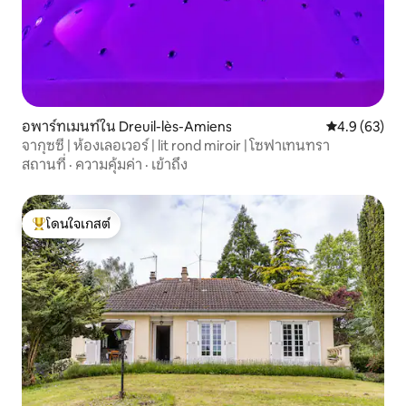
อพาร์ทเมนท์ใน Dreuil-lès-Amiens
คะแนนเฉลี่ย 4
4.9 (63)
จากุซซี่ | ห้องเลอเวอร์ | lit rond miroir | โซฟาเทนทรา
สถานที่
·
ความคุ้มค่า
·
เข้าถึง
โดนใจเกสต์
โดนใจเกสต์ที่สุด