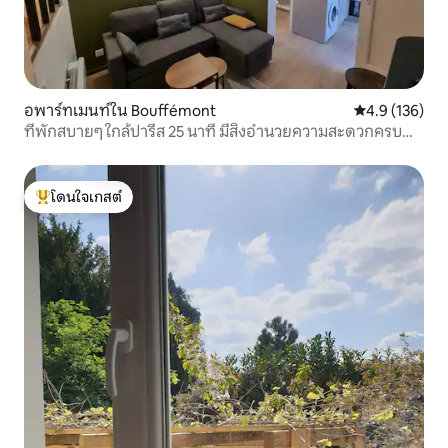
อพาร์ทเมนท์ใน Bouffémont
คะแนนเฉลี่ย 4.
4.9 (136)
ที่พักสบายๆ ใกล้ปารีส 25 นาที มีสิ่งอำนวยความสะดวกครบ
ครัน
โดนใจเกสต์
โดนใจเกสต์ที่สุด