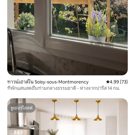
ทาวน์เฮาส์ใน Soisy-sous-Montmorency
คะแนนเฉลี่ย 4.
4.99 (73)
ที่พักแสนสดชื่นท่ามกลางธรรมชาติ - ห่างจากปารีส 14 กม.
ซูเปอร์โฮสต์
ซูเปอร์โฮสต์