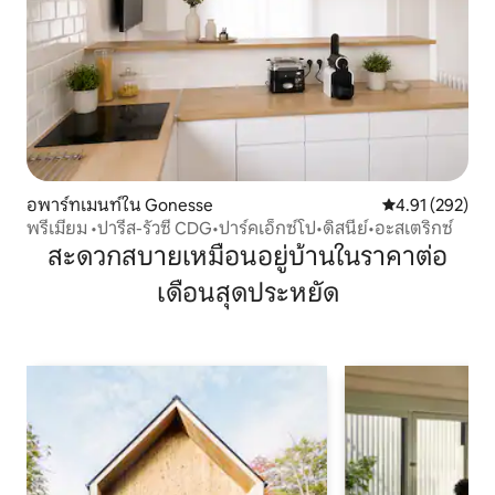
อพาร์ทเมนท์ใน Gonesse
คะแนนเฉลี่ย 4.9
4.91 (292)
พรีเมียม •ปารีส-รัวซี CDG•ปาร์คเอ็กซ์โป•ดิสนีย์•อะสเตริกซ์
สะดวกสบายเหมือนอยู่บ้านในราคาต่อ
เดือนสุดประหยัด