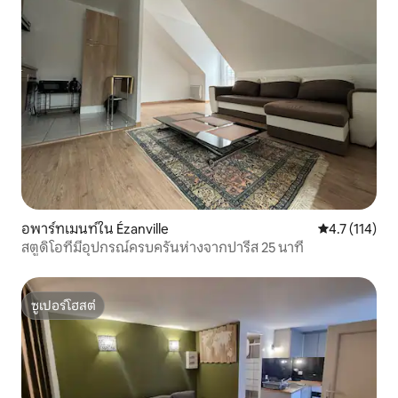
อพาร์ทเมนท์ใน Ézanville
คะแนนเฉลี่ย 4.
4.7 (114)
สตูดิโอที่มีอุปกรณ์ครบครันห่างจากปารีส 25 นาที
ซูเปอร์โฮสต์
ซูเปอร์โฮสต์