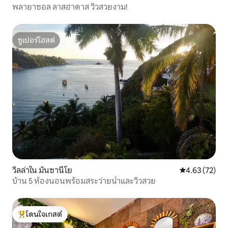
พลายาซอล ลาสฮาดาส วิวสวยงาม!
ซูเปอร์โฮสต์
ซูเปอร์โฮสต์
วิลล่าใน มันซานีโย
คะแนนเฉลี่ย 4.
4.63 (72)
บ้าน 5 ห้องนอนพร้อมสระว่ายน้ำและวิวสวย
โดนใจเกสต์
โดนใจเกสต์ที่สุด