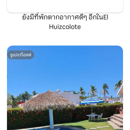
ยังมีที่พักตากอากาศดีๆ อีกในEl
Huizcolote
ซูเปอร์โฮสต์
ซูเปอร์โฮสต์