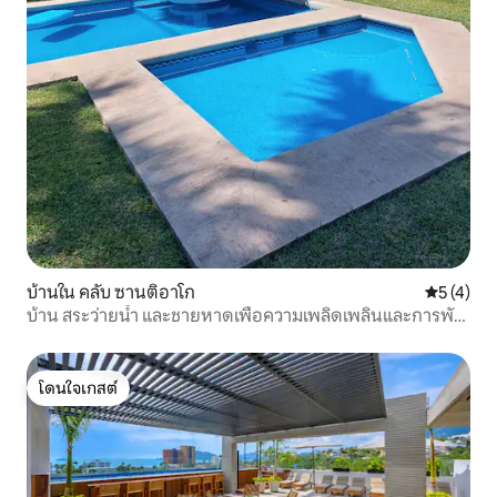
บ้านใน คลับ ซานติอาโก
คะแนนเฉลี่
5 (4)
บ้าน สระว่ายน้ำ และชายหาดเพื่อความเพลิดเพลินและการพัก
ผ่อน
โดนใจเกสต์
โดนใจเกสต์