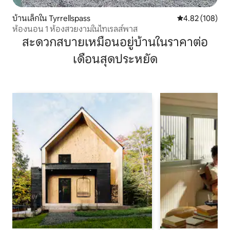
บ้านเล็กใน Tyrrellspass
คะแนนเฉลี่ย 4.8
4.82 (108)
ห้องนอน 1 ห้องสวยงามในไทเรลส์พาส
สะดวกสบายเหมือนอยู่บ้านในราคาต่อ
เดือนสุดประหยัด