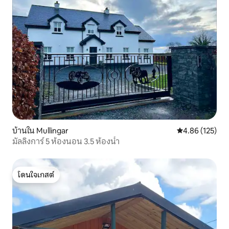
บ้านใน Mullingar
คะแนนเฉลี่ย 4.8
4.86 (125)
มัลลิงการ์ 5 ห้องนอน 3.5 ห้องน้ำ
โดนใจเกสต์
โดนใจเกสต์