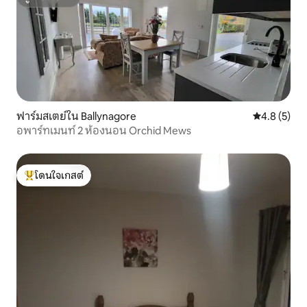
ซูเปอร์โฮสต์
ฟาร์มสเตย์ใน Ballynagore
คะแนนเฉลี่ย 
4.8 (5)
อพาร์ทเมนท์ 2 ห้องนอน Orchid Mews
โดนใจเกสต์
โดนใจเกสต์ที่สุด