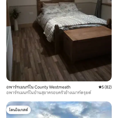
อพาร์ทเมนท์ใน County Westmeath
คะแนนเฉลี่ย
5 (82)
อพาร์ทเมนท์ในบ้านสุขาครอบครัวข้างเมาท์ดรุยด์
โดนใจเกสต์
โดนใจเกสต์