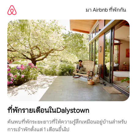
ข้าม
ไป
มา Airbnb ที่พักกัน
ยัง
เนื้อหา
ที่พักรายเดือนในDalystown
ค้นพบที่พักระยะยาวที่ให้ความรู้สึกเหมือนอยู่บ้านสำหรับ
การเข้าพักตั้งแต่ 1 เดือนขึ้นไป