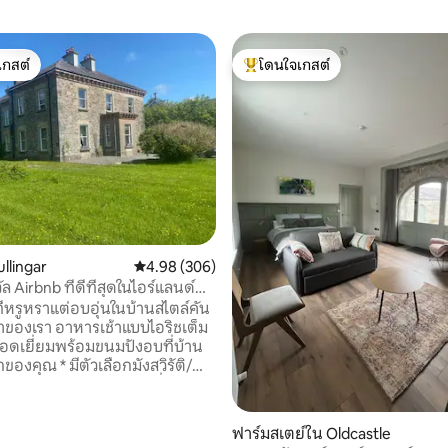
เกสต์
โดนใจเกสต์
์ที่สุด
โดนใจเกสต์ที่สุด
ullingar
คะแนนเฉลี่ย 4.98 จาก 5, 306 รีวิว
4.98 (306)
ัล Airbnb ที่ดีที่สุดในไอร์แลนด์
อลังการ!'
่หรูหราแต่อบอุ่นในบ้านสไตล์คัน
ารเช้าแบบไอริชเต็ม
ยอดเยี่ยมพร้อมขนมปังอบที่บ้าน
ีตัวเลือกมังสวิรัติ/
นตอนเย็นโดยใช้อาหารที่หาได้
ที่ยอดเยี่ยมเท่านั้นพร้อมสลัดผัก
05 รีวิว
ฟาร์มสเตย์ใน Oldcastle
ากสวนของเรา ห้องครัวสไตล์คัน