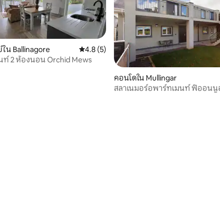
์ใน Ballinagore
คะแนนเฉลี่ย 4.8 จาก 5, 5 รีวิว
4.8 (5)
นท์ 2 ห้องนอน Orchid Mews
คอนโดใน Mullingar
สลาเนมอร์อพาร์ทเมนท์ ฟิออนนู
34 รีวิว