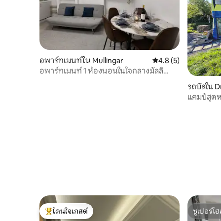
อพาร์ทเมนท์ใน Mullingar
คะแนนเฉลี่ย 4.8 จาก 5
4.8 (5)
อพาร์ทเมนท์ 1 ห้องนอนในใจกลางมัลลิ
งการ์
รถบัสใน 
แคมป์สุดห
โดนใจเกสต์
ซูเปอร์โฮ
โดนใจเกสต์ที่สุด
ซูเปอร์โฮ