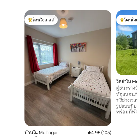
โดนใจเกสต์
โดนใจ
โดนใจเกสต์ที่สุด
โดนใจเกสต
วิลล่าใน M
ผู้ชนะรางว
'อาหารสุด
ห้องนอนที
ทรี่ช่วงเวลาของเรา อาห
รูปแบบที่
พร้อมที่พักของคุณ * ม
มังสวิรัติ เพลิดเพลินกับอาหารเย็นที่ปรุงเอง
แสนอร่อยใ
ในท้องถิ่น
บ้านใน Mullingar
คะแนนเฉลี่ย 4.95 จาก 5, 1
4.95 (105)
และผลไม้จ