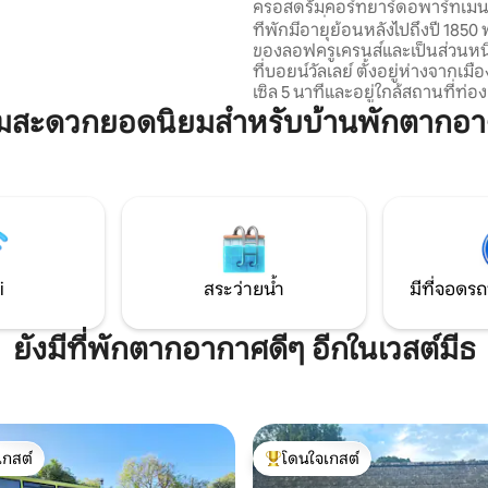
ครอสดรัมคอร์ทยาร์ดอพาร์ทเมนท
อุ่นของเราคือห้องรับประทาน
เดอะเดอรี่
ที่พักมีอายุย้อนหลังไปถึงปี 1850 
นตัวของคุณพร้อมผ้าปูที่นอนและ
ของลอฟครูเครนส์และเป็นส่วนหนึ
บนโต๊ะอาหารที่สวยงาม รูปถ่าย
ที่บอยน์วัลเลย์ ตั้งอยู่ห่างจากเมืองโอลด์คาส
แสดงจานชามบางส่วนของเราให้
เซิล 5 นาทีและอยู่ใกล้สถานที่ท่อง
ีวิว
มากมาย เหมาะสำหรับแขกงานแต่งงานที่
ามสะดวกยอดนิยมสำหรับบ้านพักตากอาก
เข้าร่วมลัฟครูเอสเตท โรงแรมโครเ
และกอล์ฟคลับ โรงแรมโคลนาบรีอา
หรือเวอร์จิเนียพาร์กลอดจ์ เหมาะสำหรับ
การเดินป่า ตกปลา หรือปั่นจักรยาน ตั้ง
ห่างจากดับลิน 1 ชั่วโมง ห่างจา
M3 เพียง 15 นาที และห่างจากเมื
นาวัน คาวัน และมูลลิงการ์ 40 นาท
i
สระว่ายน้ำ
มีที่จอดรถ
ยังมีที่พักตากอากาศดีๆ อีกในเวสต์มีธ
เกสต์
โดนใจเกสต์
์ที่สุด
โดนใจเกสต์ที่สุด