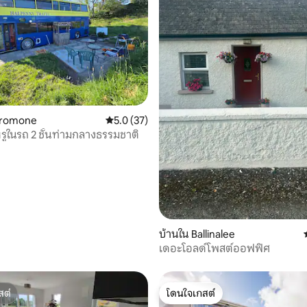
, 5 รีวิว
Dromone
คะแนนเฉลี่ย 5.0 จาก 5, 37 รีวิว
5.0 (37)
รูในรถ 2 ชั้นท่ามกลางธรรมชาติ
บ้านใน Ballinalee
เดอะโอลด์โพสต์ออฟฟิศ
สต์
โดนใจเกสต์
สต์
โดนใจเกสต์