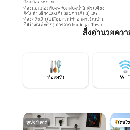
บังกะโลกระดาษ
ทรี่ที่อบ
ห้องนอนสองห้องพร้อมห้องน้ำในตัว (เตียง
อาหารส่ว
คิงไซส์ 1 เตียงและเตียงแฝด 1 เตียง) และ
เครื่องใช้
ห้องครัวเล็ก (ไม่มีอุปกรณ์ทำอาหาร) ในบ้าน
ของเราจะ
ที่สร้างใหม่ ตั้งอยู่ห่างจาก Mullingar Town
คุณเห็น ดูร
Centre 2 กม. และห่างจาก Mullingar
สิ่งอำนวยคว
General Hospital 1 กม. ใกล้กับ N4 และ
บริการรถประจำทางและรถไฟ เดิน/ปั่น
จักรยานไปตามกรีนเวย์หรือคลองหลวง
(เส้นทางแห่งความอดอยากแห่งชาติ) เยี่ยม
ชมเบลเวเดียร์เฮ้าส์และสวน ว่ายน้ำ/ตกปลา
ในลอว์โอเวล หรือพักผ่อนในซาวน่าที่ลอว์
เอนเนลล์ แวะชมรูปปั้นโจ โดแลน หรือ
หน้าต่างของไนอัล โฮรันในคลาร์กส์บาร์
ห้องครัว
Wi-F
ซูเปอร์โฮสต์
โดนใจ
ซูเปอร์โฮสต์
โดนใจเกสต