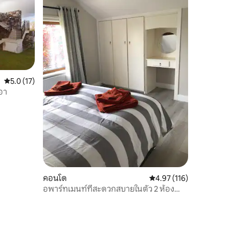
คะแนนเฉลี่ย 5.0 จาก 5, 17 รีวิว
5.0 (17)
อา
คอนโด
คะแนนเฉลี่ย 4.97 จาก 5, 
4.97 (116)
อพาร์ทเมนท์ที่สะดวกสบายในตัว 2 ห้อง
นอน