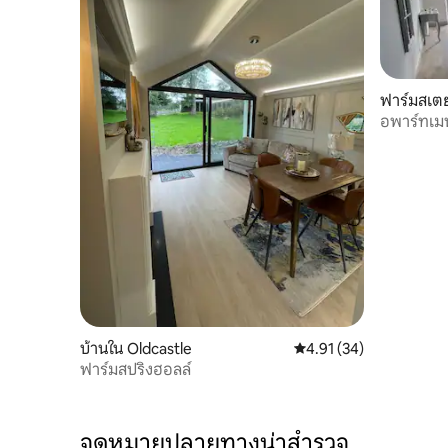
ฟาร์มสเตย
อพาร์ทเม
บ้านใน Oldcastle
คะแนนเฉลี่ย 4.91 จาก 5, 
4.91 (34)
ฟาร์มสปริงฮอลล์
จุดหมายปลายทางน่าสำรวจ