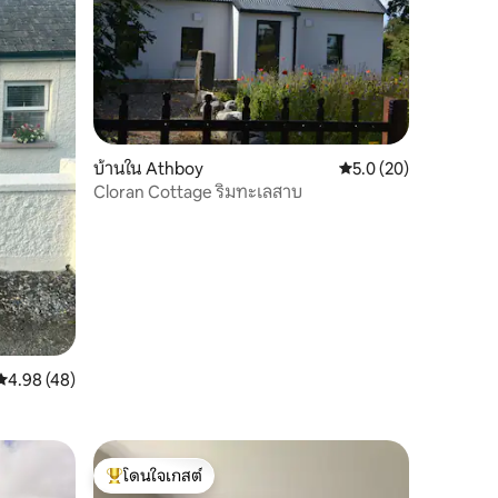
บ้านใน Athboy
คะแนนเฉลี่ย 5.0 จาก 5,
5.0 (20)
Cloran Cottage ริมทะเลสาบ
คะแนนเฉลี่ย 4.98 จาก 5, 48 รีวิว
4.98 (48)
โดนใจเกสต์
โดนใจเกสต์ที่สุด