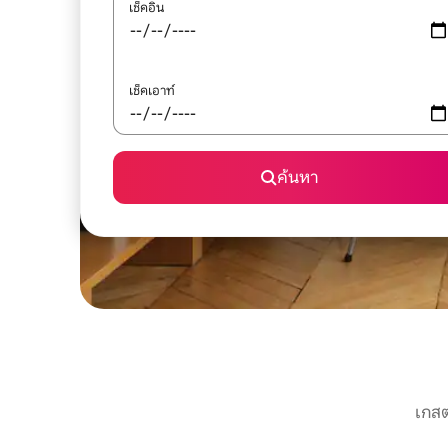
เช็คอิน
เช็คเอาท์
ค้นหา
เกสต