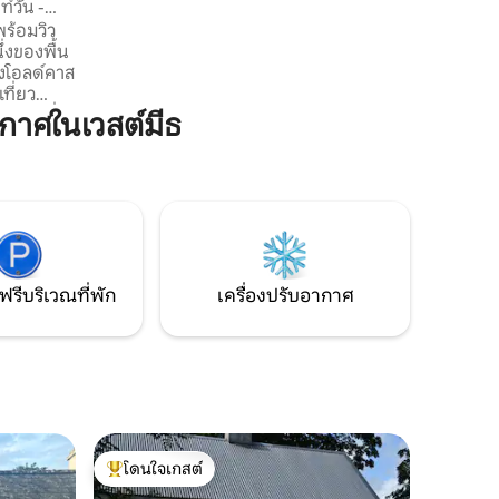
์วัน -
ทราบ
พร้อมวิว
่งของพื้น
เที่ยว
าศในเวสต์มีธ
วอร์เฮาส์
นีเฮาส์
อยู่
กทางหลวง
องใหญ่ของ
ี
ฟรีบริเวณที่พัก
เครื่องปรับอากาศ
โดนใจเกสต์
โดนใจเกสต์ที่สุด