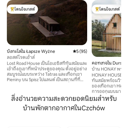
โดนใจเกสต์
โดนใจเกสต์
โดนใจเกสต์ที่สุด
โดนใจเกสต์ที่สุด
บังกะโลใน Łapsze Wyżne
คะแนนเฉลี่ย 5 จาก 5, 95 รีวิว
5 (95)
ลอสต์โรดเฮ้าส์
คอทเทจใน Durszt
Lost Road House เป็นโอเอซิสที่ทันสมัยและ
เข้าถึงภูเขาที่หน้าประตูของคุณ ตั้งอยู่อย่าง
บ้าน HONAY พร้อมว
สมบูรณ์แบบระหว่าง Tatras และเทือกเขา
HONAY HOUSE เป็น
Pieniny บน Spisz โปแลนด์ เป็นสถานที่ที่
ทันสมัยพร้อมวิวที
เหมาะสำหรับการชะลอความเร็วเชื่อมโยง
ของเทือกเขา High T
กับธรรมชาติและชมภูเขาตั้งแต่พระอาทิตย์
การออกแบบมาอย่า
ขึ้นจนถึงพระอาทิตย์ตก ห้องนั่งเล่นพร้อม
ทุกคนที่กำลังมองห
สิ่งอำนวยความสะดวกยอดนิยมสำหรับ
ห้องครัวมีอุปกรณ์ครบครันและพร้อมเข้า
สันทนาการที่กระตือ
บ้านพักตากอากาศในCzchów
พักด้วยกัน ห้องนอนแต่ละห้องมีเตียงที่
ภัยจากรีสอร์ทที่ม
สะดวกสบายพร้อมผ้าปูที่นอนหรูหราและ
Podhale เป็นทำเลท
หน้าต่างสูงจากพื้นจรดเพดานพร้อมวิว
ออกแบบเราดูแลทุกร
ทิวทัศน์ที่สวยงามของ Tatras Wifi/Mocca
ได้สัมผัสกับการตก