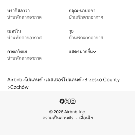
บราติสลาวา
กลุฌ-นาปอกา
บ้านพักตากอากาศ
บ้านพักตากอากาศ
เบอร์โน
วุช
บ้านพักตากอากาศ
บ้านพักตากอากาศ
กาตอวิตเซ
แสดงมากขึ้น
บ้านพักตากอากาศ
Airbnb
โปแลนด์
เลสเซอร์โปแลนด์
Brzesko County
Czchów
© 2026 Airbnb, Inc.
ความเป็นส่วนตัว
เงื่อนไข