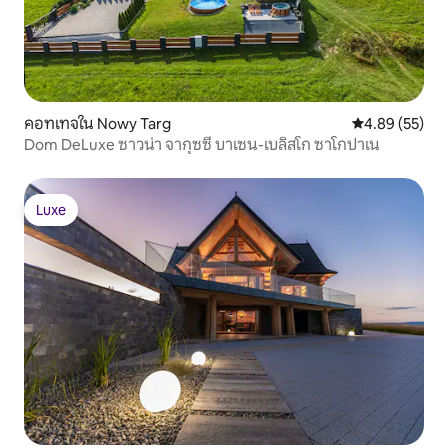
คอทเทจใน Nowy Targ
คะแนนเฉลี่ย 4.
4.89 (55)
Dom DeLuxe ซาวน่า จากุซซี่ บาเซน-เบลิสโก ซาโกปาเน
Luxe
Luxe