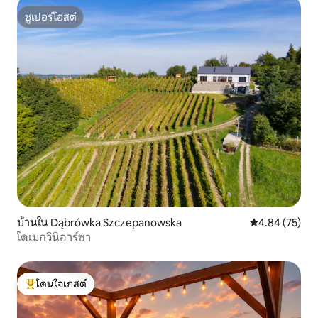
ซูเปอร์โฮสต์
ซูเปอร์โฮสต์
บ้านใน Dąbrówka Szczepanowska
คะแนนเฉลี่ย 4.
4.84 (75)
โดเมกวินิอาร์ซา
โดนใจเกสต์
โดนใจเกสต์ที่สุด