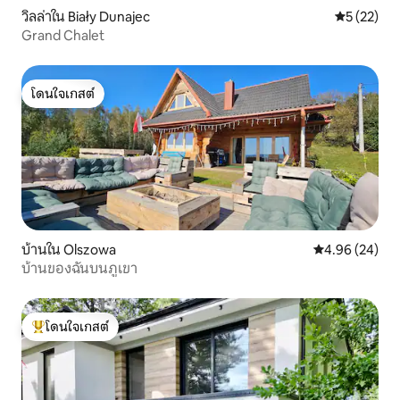
วิลล่าใน Biały Dunajec
คะแนนเฉลี่ย
5 (22)
Grand Chalet
โดนใจเกสต์
โดนใจเกสต์
บ้านใน Olszowa
คะแนนเฉลี่ย 4.
4.96 (24)
บ้านของฉันบนภูเขา
โดนใจเกสต์
โดนใจเกสต์ที่สุด