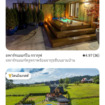
อพาร์ทเมนท์ใน กรากุฟ
คะแนนเฉลี่ย 4.
4.97 (36)
อพาร์ทเมนท์หรูหราพร้อมจากุซซี่บนชานบ้าน
โดนใจเกสต์
โดนใจเกสต์ที่สุด