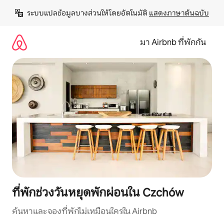
ข้าม
ระบบแปลข้อมูลบางส่วนให้โดยอัตโนมัติ 
แสดงภาษาต้นฉบับ
ไป
ยัง
เนื้อหา
มา Airbnb ที่พักกัน
ที่พักช่วงวันหยุดพักผ่อนใน Czchów
ค้นหาและจองที่พักไม่เหมือนใครใน Airbnb