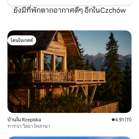
ยังมีที่พักตากอากาศดีๆ อีกในCzchów
โดนใจเกสต์
โดนใจเกสต์
บ้านใน Rzepiska
คะแนนเฉลี่ย 4.
4.91 (11)
ทาทรา วิลชา โพลานา