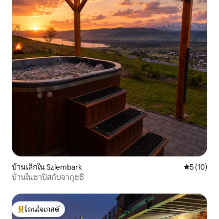
บ้านเล็กใน Szlembark
คะแนนเฉลี่ย
5 (10)
บ้านในซาปิสกับจากุซซี่
โดนใจเกสต์
โดนใจเกสต์ที่สุด