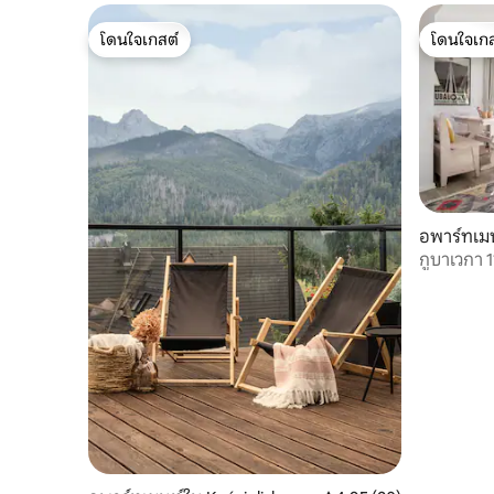
โดนใจเกสต์
โดนใจเกส
โดนใจเกสต์
โดนใจเกส
อพาร์ทเมน
กูบาเวกา 1