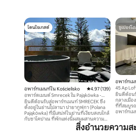
โดนใจเกสต์
ซูเปอร์โฮ
โดนใจเกสต์
ซูเปอร์โฮ
อพาร์ทเมน
45 Ap Lof
อพาร์ทเมนท์ใน Kościelisko
คะแนนเฉลี่ย 4.97 จาก 5, 1
4.97 (139)
Słoneczn
ยินดีต้อนรั
อพาร์ตเมนต์ Smrecek ใน Pająkówka -
กลางเมือ
ระดับพรีเมียม
ยินดีต้อนรับสู่อพาร์ทเมนท์ SMRECEK ซึ่ง
ที่ที่สมบ
ตั้งอยู่ในย่านโปลานา ปายากูฟกา (Polana
อพาร์ทเมนท
Pająkówka) ที่มีเสน่ห์ในย่านที่เงียบสงบใกล้
ขวางพร้อม
กับซาโคปาเน ที่พักแห่งนี้ผสมผสานความ
อบอุ่นห้อ
สะดวกสบายเข้ากับความงามของภูเขา
สิ่งอำนวยความส
ระเบียง ที
อพาร์ตเมนต์แห่งนี้มีทัศนียภาพอันน่าทึ่ง
ความหรู