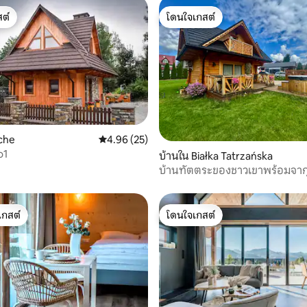
ต์
โดนใจเกสต์
ต์
โดนใจเกสต์
che
คะแนนเฉลี่ย 4.96 จาก 5, 25 รีวิว
4.96 (25)
91 รีวิว
o1
บ้านใน Białka Tatrzańska
บ้านทัตตระของชาวเขาพร้อมจากุ
เกสต์
โดนใจเกสต์
์ที่สุด
โดนใจเกสต์