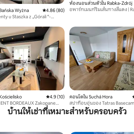
ห้องนอนส่วนตัวใน Rabka-Zdrój
อพาร์ทเมนท์ริมเส้นทางสีแดง | R
75 รีวิว
Bańska Wyżna
คะแนนเฉลี่ย 4.86 จาก 5, 80 รีวิว
4.86 (80)
ty u Staszka z „Górali “-
ościelisko
คะแนนเฉลี่ย 4.9 จาก 5, 10 รีวิว
4.9 (10)
คอนโดใน Suchá Hora
ENT BORDEAUX Zakopane
สปาที่อบอุ่นของ Tatras Baseca
ko
Chocholow Termal
บ้านให้เช่าที่เหมาะสำหรับครอบครัว