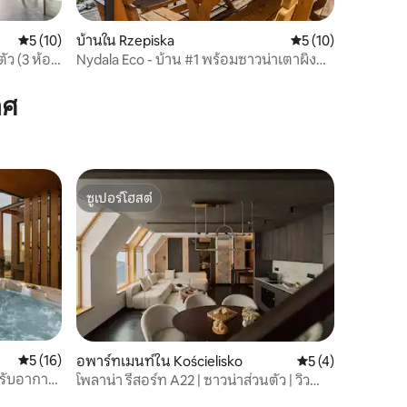
คะแนนเฉลี่ย 5 จาก 5, 10 รีวิว
5 (10)
บ้านใน Rzepiska
คะแนนเฉลี่ย 5 จาก 5,
5 (10)
ัว (3 ห้อง
Nydala Eco - บ้าน #1 พร้อมซาวน่าเตาผิง
และวิว
าศ
ซูเปอร์โฮสต์
ซูเปอร์โฮสต์
คะแนนเฉลี่ย 5 จาก 5, 16 รีวิว
5 (16)
อพาร์ทเมนท์ใน Kościelisko
คะแนนเฉลี่ย 5 จาก 5
5 (4)
ปรับอากาศ
โพลาน่า รีสอร์ท A22 | ซาวน่าส่วนตัว | วิว
ภูเขา