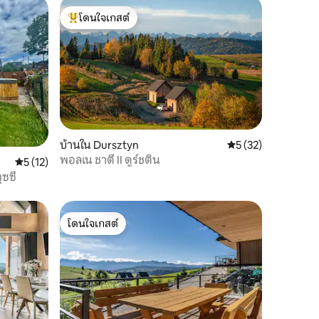
โดนใจเกสต์
โดนใจเกสต์ที่สุด
บ้านใน Dursztyn
คะแนนเฉลี่ย 5 จาก 5,
5 (32)
พอลเน ชาตี II ดูร์ชติน
คะแนนเฉลี่ย 5 จาก 5, 12 รีวิว
5 (12)
ซซี่
โดนใจเกสต์
โดนใจเกสต์