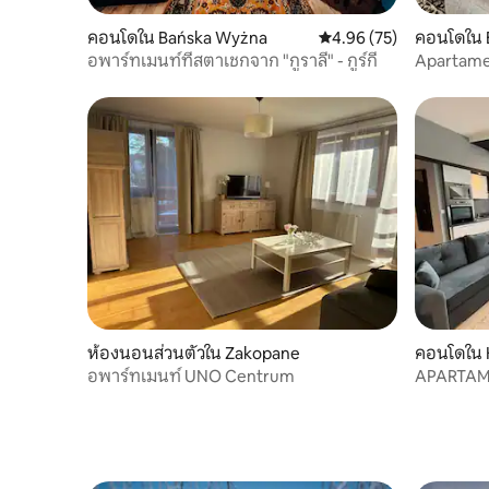
คอนโดใน Bańska Wyżna
คะแนนเฉลี่ย 4.96 จาก 5, 
4.96 (75)
คอนโดใน 
อพาร์ทเมนท์ที่สตาเชกจาก "กูราลี" - กูร์กี
Apartamen
Forest.
ห้องนอนส่วนตัวใน Zakopane
คอนโดใน K
อพาร์ทเมนท์ UNO Centrum
APARTAM
Kościelis