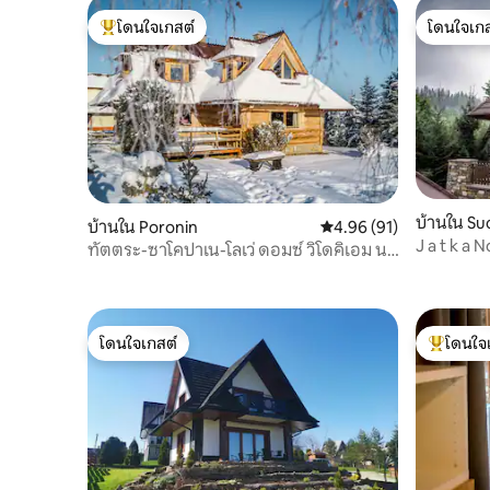
โดนใจเกสต์
โดนใจเกส
โดนใจเกสต์ที่สุด
โดนใจเกส
บ้านใน Su
บ้านใน Poronin
คะแนนเฉลี่ย 4.96 จาก 5, 
4.96 (91)
J a t k a N
ทัตตระ-ซาโคปาเน-โลเว่ ดอมซ์ วิโดคิเอม นา
ทัตตระ
โดนใจเกสต์
โดนใจ
โดนใจเกสต์
โดนใจเกสต