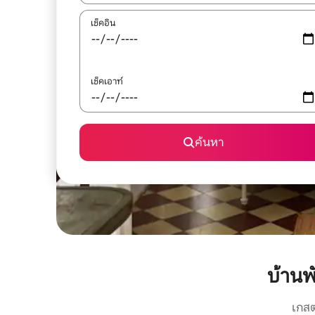
เช็คอิน
เช็คเอาท์
ค้นหา
บ้าน
เกสต