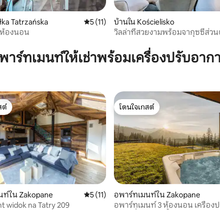
ałka Tatrzańska
คะแนนเฉลี่ย 5 จาก 5, 11 รีวิว
5 (11)
บ้านใน Kościelisko
 ห้องนอน
วิลล่าที่สวยงามพร้อมจากุซซี่ส่วนต
58 รีวิว
นอน)
พาร์ทเมนท์ให้เช่าพร้อมเครื่องปรับอาก
ต์
โดนใจเกสต์
ต์
โดนใจเกสต์
, 3 รีวิว
นท์ใน Zakopane
คะแนนเฉลี่ย 5 จาก 5, 11 รีวิว
5 (11)
อพาร์ทเมนท์ใน Zakopane
 widok na Tatry 209
อพาร์ทเมนท์ 3 ห้องนอน เครื่อง
จากุซซี่ สระว่ายน้ำ ซาวน่า