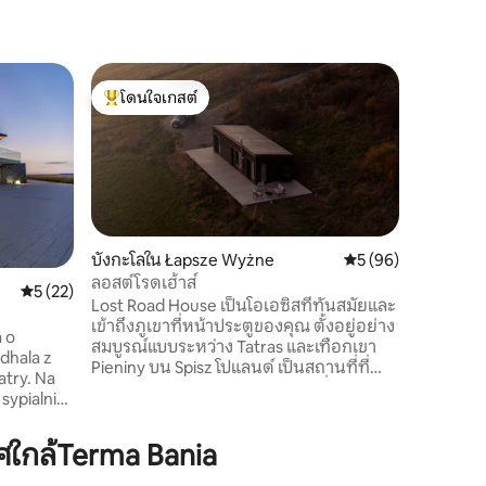
คอทเทจใ
โดนใจเกสต์
โดนใจ
บ้าน HON
โดนใจเกสต์ที่สุด
โดนใจเกส
HONAY HO
ทันสมัยพ
ของเทือกเ
การออกแ
ทุกคนที่
สันทนาการ
ภัยจากรี
บังกะโลใน Łapsze Wyżne
คะแนนเฉลี่ย 5 จาก 5,
5 (96)
Podhale เ
ลอสต์โรดเฮ้าส์
คะแนนเฉลี่ย 5 จาก 5, 22 รีวิว
5 (22)
ออกแบบเร
Lost Road House เป็นโอเอซิสที่ทันสมัยและ
ได้สัมผั
เข้าถึงภูเขาที่หน้าประตูของคุณ ตั้งอยู่อย่าง
a o
เป็นธรรม
สมบูรณ์แบบระหว่าง Tatras และเทือกเขา
dhala z
คุณยังสา
Pieniny บน Spisz โปแลนด์ เป็นสถานที่ที่
try. Na
ได้อีกด้ว
เหมาะสำหรับการชะลอความเร็วเชื่อมโยงกับ
เขาของเร
ธรรมชาติและชมภูเขาตั้งแต่พระอาทิตย์ขึ้น
auna, sala
จนถึงพระอาทิตย์ตก ห้องนั่งเล่นพร้อมห้อง
ess,
ใกล้Terma Bania
ครัวมีอุปกรณ์ครบครันและพร้อมเข้าพัก
dem, kącik
ด้วยกัน ห้องนอนแต่ละห้องมีเตียงที่สะดวก
rill. Willa