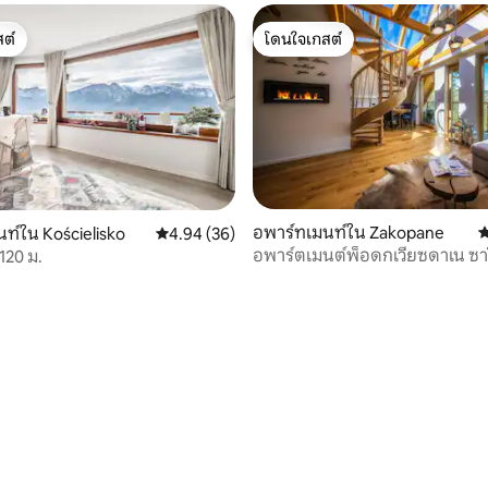
ต์
โดนใจเกสต์
ต์
โดนใจเกสต์
อพาร์ทเมนท์ใน Zakopane
ค
ท์ใน Kościelisko
คะแนนเฉลี่ย 4.94 จาก 5, 36 รีวิว
4.94 (36)
อพาร์ตเมนต์พ็อดกเวียซดาเน ซ
120 ม.