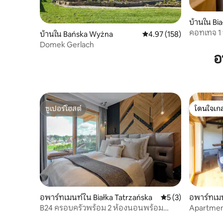
บ้านใน Bi
คอทเทจ 1
บ้านใน Bańska Wyżna
คะแนนเฉลี่ย 4.97 จาก 5, 1
4.97 (158)
Domek Gerlach
อ
ซูเปอร์โฮสต์
โดนใจเกส
ซูเปอร์โฮสต์
โดนใจเกส
อพาร์ทเมนท์ใน Białka Tatrzańska
คะแนนเฉลี่ย 5 จาก 5
5 (3)
อพาร์ทเม
B24 ครอบครัวพร้อม 2 ห้องนอนพร้อม
Apartment
ระเบียง