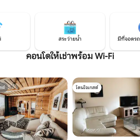
ส่วนตัวและการพักผ่อนหลังจาก
oferuje komfortowe zakwatero
ี่ท่องเที่ยวมาทั้งวัน ห้องครัว
10 osób. Idealne miejsce na rod
ี่มีอุปกรณ์ครบครันช่วยให้คุณ
wypoczynek, spotkania z przyja
รียมอาหารของคุณเองได้ ในขณะ
czy workation – komfort, now
เล่นที่กว้างขวางเป็นที่ที่สมบูรณ์
i wyjątkowy klimat w jednym.
บการพักผ่อนร่วมกัน
i
สระว่ายน้ำ
มีที่จอดรถ
คอนโดให้เช่าพร้อม Wi-Fi
สต์
โดนใจเกสต์
สต์
โดนใจเกสต์