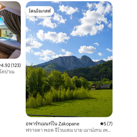
โดนใจเกสต์
โดนใจเกสต์
ะแนนเฉลี่ย 4.92 จาก 5, 123 รีวิว
4.92 (123)
าโคปาเน
อพาร์ทเมนท์ใน Zakopane
คะแนนเฉลี่ย 5 จาก 5
5 (7)
ฟราจดา พอด จีโวนเตม บาย เมาน์เทน เพรส
ทีจ