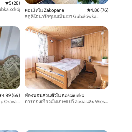
คะแนนเฉลี่ย 5 จาก 5, 28 รีวิว
5 (28)
abka Zdrój
คอนโดใน Zakopane
คะแนนเฉลี่ย 4.86 จาก 5,
4.86 (76)
สตูดิโอน่ารักๆบนเนินเขา Gubałówka
ใจกลางเมือง
คะแนนเฉลี่ย 4.99 จาก 5, 69 รีวิว
4.99 (69)
ห้องนอนส่วนตัวใน Kościelisko
mp Orava
การท่องเที่ยวเชิงเกษตรที่ Zosia และ Wies,
ห้องหมายเลข 6