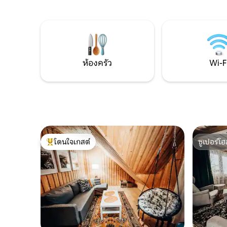
ของเทือกเขาทาตรา ทำให้ทุกเช้าและทุก
ความเป็น
ค่ำคืนมีความพิเศษ การตกแต่งภายในทัน
สำรวจสถานท
สมัยและได้รับการออกแบบมาเพื่อให้แน่ใจว่า
ขนาดเล็กท
ผู้เข้าพักจะได้รับความสะดวกสบายตลอดทั้ง
สามารถเต
ปี SMRECEK เป็นตัวเลือกที่เหมาะสำหรับ
ที่ห้องนั่ง
การพักผ่อนสุดโรแมนติกหรือการเข้าพักที่
แบบสำหรั
ผ่อนคลาย ความสงบ ธรรมชาติ และพื้นที่
ห้องครัว
Wi-F
สร้างสภาพแวดล้อมที่สมบูรณ์แบบสำหรับ
การพักผ่อน
โดนใจเกสต์
ซูเปอร์โฮ
โดนใจเกสต์ที่สุด
ซูเปอร์โฮ