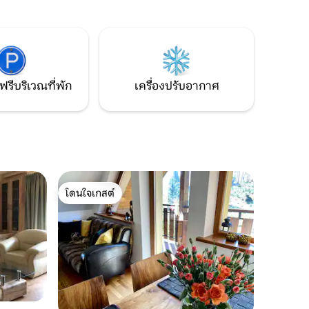
สบายพร้อมผ้าปูที่นอนหรูหราและหน้าต่าง
wanie dla
สูงจากพื้นจรดเพดานพร้อมวิวทิวทัศน์ที่
zinny
สวยงามของ Tatras Wifi/Mocca
ciółmi
Master/80m2 terrace คุณได้รับเชิญ
oczesność
ฟรีบริเวณที่พัก
เครื่องปรับอากาศ
โดนใจเกสต์
โดนใจเกสต์