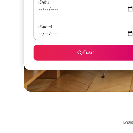
เช็คอิน
เช็คเอาท์
ค้นหา
เกสต