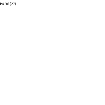
คะแนนเฉลี่ย 4.96 จาก 5, 27 รีวิว
4.96 (27)