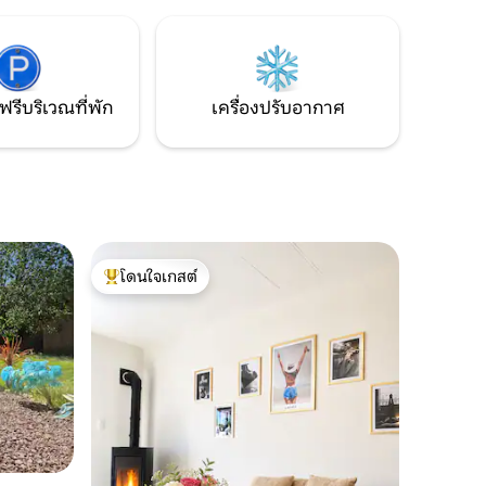
บการพัก
โถสุขภัณฑ์ (มีผ้าเช็ดตัวให้) ตั้งอยู่ใจกลาง
องน้ำที่มี
หมู่บ้าน ใกล้กับร้านเบเกอรี่ ร้านสะดวกซื้อ
ะดวกสบาย
และคาเฟ่ที่เสิร์ฟอาหารกลางวัน
ฟรีบริเวณที่พัก
เครื่องปรับอากาศ
โดนใจเกสต์
โดนใจเกสต์ที่สุด