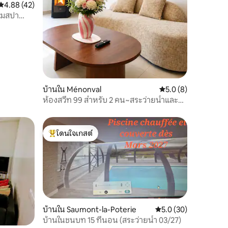
คะแนนเฉลี่ย 4.88 จาก 5, 42 รีวิว
4.88 (42)
้อมสปา
บ้านใน Ménonval
คะแนนเฉลี่ย 5.0 จาก 5
5.0 (8)
ห้องสวีท 99 สำหรับ 2 คน~สระว่ายน้ำและส
ปา
โดนใจเกสต์
โดนใจเกสต์ที่สุด
บ้านใน Saumont-la-Poterie
คะแนนเฉลี่ย 5.0 จาก 5,
5.0 (30)
บ้านในชนบท 15 ที่นอน (สระว่ายน้ำ 03/27)