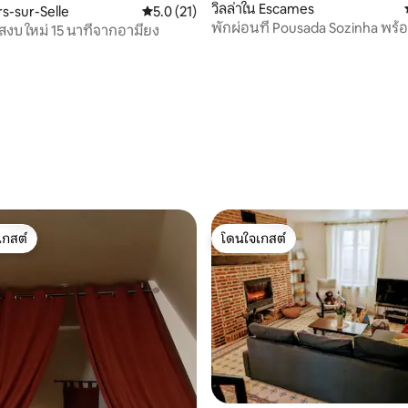
วิลล่าใน Escames
rs-sur-Selle
คะแนนเฉลี่ย 5.0 จาก 5, 21 รีวิว
5.0 (21)
พักผ่อนที่ Pousada Sozinha พร
 สงบ ใหม่ 15 นาทีจากอามียง
หรูหรา
 11 รีวิว
เกสต์
โดนใจเกสต์
์ที่สุด
โดนใจเกสต์