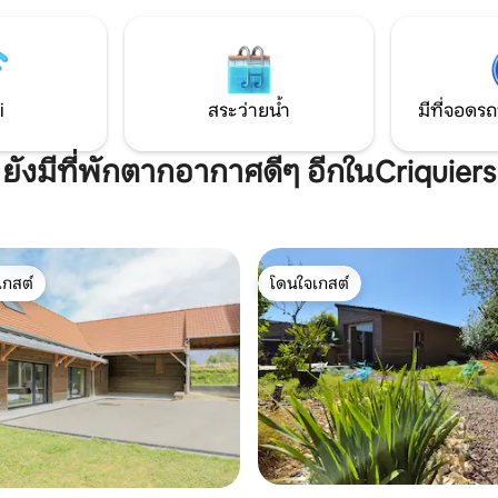
กับจากุซซี่ส่วนตัวที่เหมาะสำหรั
สตร์ห่างออกไป 50 กม. Amiens
ผ่อนในทุกช่วงเวลาของวัน รวมถึงห้
llonnages อยู่ห่างออกไป 50 กม.
ฝักบัวคู่ซึ่งเหมาะสำหรับความส
ะ Bay of Somme ขับรถ 1 ชั่วโมง
สูงสุด
้งหมดอยู่ห่างออกไป 2 กม. ในอดีต
i
สระว่ายน้ำ
มีที่จอดรถ
ยังมีที่พักตากอากาศดีๆ อีกในCriquiers
เกสต์
โดนใจเกสต์
์ที่สุด
โดนใจเกสต์