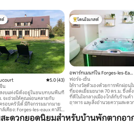
ต์
โดนใจเกสต์
ต์
โดนใจเกสต์ที่สุด
82 รีวิว
อพาร์ทเมนท์ใน Forges-les-Eau
x
ฟอร์จ-เซ็น
ucourt
คะแนนเฉลี่ย 5.0 จาก 5, 43 รีวิว
5.0 (43)
ให้รางวัลตัวเองด้วยการพักผ่อนใน
จีน
ที่ยอดเยี่ยมขนาด 70 ตร.ม. ซึ่งตั้
บสงบแห่งนี้ตั้งอยู่ในชนบทบนพื้นที่
ที่ดีในใจกลางเมือง ใกล้กับร้านค้า
. จะช่วยให้คุณผ่อนคลายกับ
อาหาร และสิ่งอำนวยความสะดวก
อครอบครัวได้ มีกิจกรรมมากมาย
ที่พักแห่งนี้ออกแบบมาเพื่อช่วงเ
กล้เคียง: Forges-les-eaux คาสิโน
พักผ่อนและความใกล้ชิดสำหรับคู่
ากรีนเวย์ห่างออกไป 12 กม.
มสะดวกยอดนิยมสำหรับบ้านพักตากอาก
ผสมผสานความสะดวกสบาย ความ
ึ่งเป็นหนึ่งในหมู่บ้านที่สวยที่สุด
ตัว และสิ่งอำนวยความสะดวกคุ
ห่างออกไป 20 กม. Beauvais อยู่
บรรยากาศที่อบอุ่นและประณีต เ
 45 กม. Rouen และศูนย์