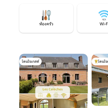
ฤดูหนาว 🏡The Lodge & Sweety❤️Spa
ประวัติศา
บ้านหินที่สวยงามตั้งอยู่ในชนบทที่เงียบสงบ
และ horti
Dieppe แล
ร้านค้าทั
ห้องครัว
Wi-F
โดนใจเกสต์
โดนใจ
โดนใจเกสต์
โดนใจเกสต