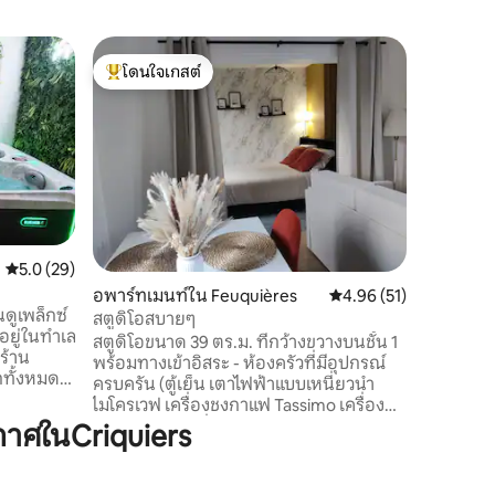
บ้านใน Do
โดนใจเกสต์
โดนใจ
ป่าโอลเนี
โดนใจเกสต์ที่สุด
โดนใจเกส
เรามีห้อ
ใหญ่ใจกลา
Andelle V
ริมแม่น้ำ
ใหญ่และเ
หลายและม
Aulnaie 
Guérard 
คะแนนเฉลี่ย 5.0 จาก 5, 29 รีวิว
5.0 (29)
ปั่นจักร
อพาร์ทเมนท์ใน Feuquières
คะแนนเฉลี่ย 4.96 จาก 5,
4.96 (51)
ป่าส่วนต
ดูเพล็กซ์
Bonnemare
สตูดิโอสบายๆ
งอยู่ในทำเล
เข้าพักได้
สตูดิโอขนาด 39 ตร.ม. ที่กว้างขวางบนชั้น 1
 ร้าน
พร้อมทางเข้าอิสระ - ห้องครัวที่มีอุปกรณ์
ทั้งหมด
ครบครัน (ตู้เย็น เตาไฟฟ้าแบบเหนี่ยวนำ
วลาแห่งการ
ไมโครเวฟ เครื่องชงกาแฟ Tassimo เครื่องปิ้ง
รัก โดย
ขนมปัง) - ห้องนั่งเล่นพร้อมสมาร์ททีวี Wi-Fi
าศในCriquiers
เป็นส่วน
- เตียงโซฟา 2 ที่นั่ง - พื้นที่นอนพร้อมเตียงคู่
ณภาพใน
ขนาด 140x200 และตู้เก็บของ (มีผ้าปูที่นอน
พลิดเพลิน
ให้) - ห้องน้ำที่มีอ่างล้างหน้า ฝักบัวอาบน้ำ