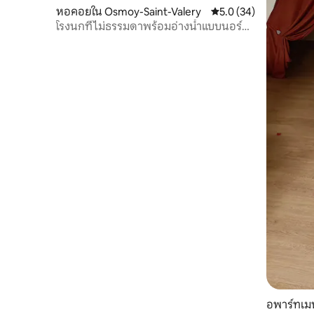
หอคอยใน Osmoy-Saint-Valery
คะแนนเฉลี่ย 5.0 จาก 5, 
5.0 (34)
โรงนกที่ไม่ธรรมดาพร้อมอ่างน้ำแบบนอร์ดิก
ในฟาร์ม
อพาร์ทเมน