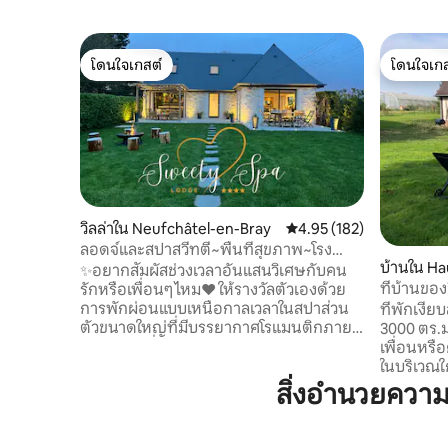
โดนใจเกสต์
โดนใจเกส
โดนใจเกสต์
โดนใจเกส
วิลล่าใน Neufchâtel-en-Bray
คะแนนเฉลี่ย 4.95 จาก 5, 1
4.95 (182)
ลอดจ์และสปาสวีทตี้~พื้นที่สุขภาพ~โรง
บ้านใน Ha
ภาพยนตร์~เตาไฟ
✨อยากสัมผัสช่วงเวลาอันแสนวิเศษกับคน
ที่บ้านของ
รักหรือเพื่อนๆ ไหม❤️ ให้รางวัลตัวเองด้วย
การพักผ่อนแบบเหนือกาลเวลาในสปาส่วน
ที่พักเงีย
ตัวขนาดใหญ่ที่มีบรรยากาศโรแมนติกภาย
3000 ตร.ม
ใต้ท้องฟ้าที่เต็มไปด้วยดวงดาว เป็นการเชิญ
เพื่อนหรื
ชวนให้เดินทางในเขตร้อนอย่างแท้จริง🌴 💦
ในบริเวณใ
ผ่อนคลายในพื้นที่สุขภาพที่ยอดเยี่ยมพร้อม
และทางเข้
สิ่งอำนวยควา
• อ่างน้ำร้อนขนาด XXL • ซาวน่า • สมาร์ททีวี
Gerberoy ซ
🌿ตั้งอยู่ภายในอาคารพร้อมวิวสวน ขอให้
ในฝรั่งเศส
สนุกกับการเข้าพักที่น่าจดจำในฤดูร้อนและ
ห่างออกไป