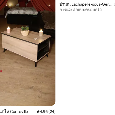
34 รีวิว
บ้านใน Lachapelle-sous-Gerb
eroy
การแวะพักแบบครอบครัว
ท์ใน Conteville
คะแนนเฉลี่ย 4.96 จาก 5, 24 รีวิว
4.96 (24)