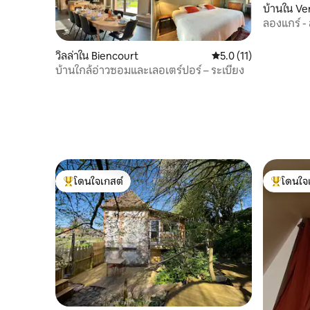
บ้านใน Ve
ลองแกร์ -
วิลล่าใน Biencourt
คะแนนเฉลี่ย 5.0 จาก 5,
5.0 (11)
บ้านใกล้อ่าวซอมและเลอเตร์ปอร์ – ระเบียง
โดนใจเกสต์
โดนใจ
โดนใจเกสต์ที่สุด
โดนใจเกสต