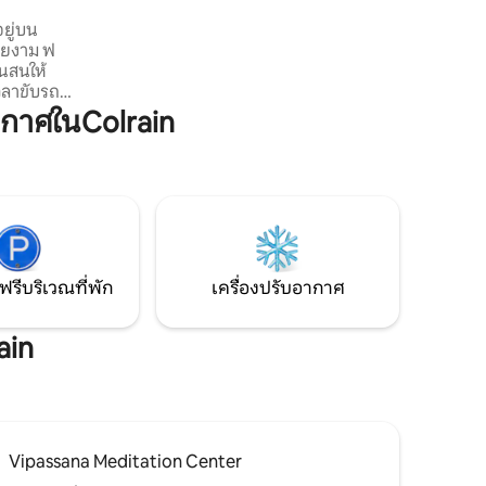
ใหญ่ขึ้นนี้มีพื้นที่กว้างขวางถึง 4,500 ตาราง
อยู่บน
ฟุตสำหรับครอบครัวขนาดใหญ่และเพื่อนๆ
สวยงาม ฟ
มารวมตัวกัน บ้านหลังนี้มองเห็นหุบเขา
นสนให้
แม่น้ำกรีนพร้อมวิวเวอร์มอนต์ มีห้องนอน 6
ห้องและห้องน้ำ 3 ห้อง
ียร์และ
กาศในColrain
ันเพียง 5
 นาทีก็จะ
ยมที่ Molly
ทะเลสาบที่
ยง 10 นาที!
อไม่ดีดัง
รถอดปลั๊ก!
ฟรีบริเวณที่พัก
เครื่องปรับอากาศ
ain
Vipassana Meditation Center