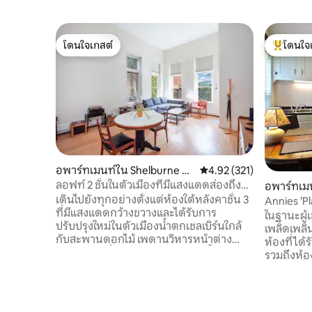
โดนใจเกสต์
โดนใจ
โดนใจเกสต์
โดนใจเกสต
อพาร์ทเมนท์ใน Shelburne Fal
คะแนนเฉลี่ย 4.92 จาก 5, 3
4.92 (321)
ls
ลอฟท์ 2 ชั้นในตัวเมืองที่มีแสงแดดส่องถึง
อพาร์ทเม
วิวสวยงาม
เดินไปยังทุกอย่างตั้งแต่ห้องใต้หลังคาชั้น 3
lls
Annies ’P
ที่มีแสงแดดกว้างขวางและได้รับการ
ในฐานะผู้เ
ปรับปรุงใหม่ในตัวเมืองน้ำตกเชลเบิร์นใกล้
เพลิดเพลิ
กับสะพานดอกไม้ เพดานวิหารหน้าต่าง
ห้องที่ได้
ขนาดยักษ์ที่มองเห็นภูเขาและแม่น้ำ เปิด
รวมถึงห้อง
พื้นที่เตียงควีนไซส์ชั้นบน เตียงควีนไซส์แบบ
เล่นโซฟาพ
ดึงออกได้สะดวกสบายชั้นล่าง เครื่องซักผ้า/
ขวางตู้เสื
เครื่องอบผ้าห้องครัวที่มีอุปกรณ์ครบครัน
รูปแบบทีวี
พร้อมเครื่องล้างจาน ฝักบัวปูกระเบื้องใหม่
บ้านตามฤ