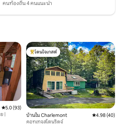
คนท้องถิ่น 4 คนแนะนำ
โดนใจเกสต์
โดนใจเกสต์ที่สุด
คะแนนเฉลี่ย 5.0 จาก 5, 93 รีวิว
5.0 (93)
สวย |
บ้านใน Charlemont
คะแนนเฉลี่ย 4.98 จาก 5,
4.98 (40)
คอทเทจสโตนริดจ์