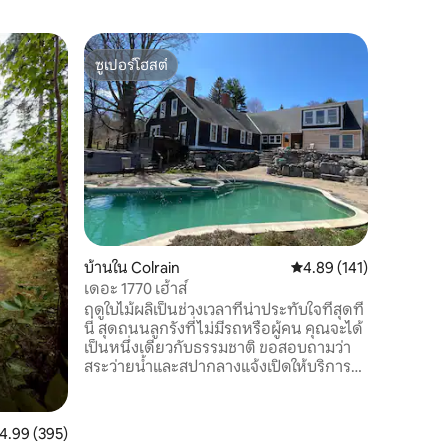
บ้านใน Co
ซูเปอร์โฮสต์
โดนใจเก
ห้องพัก 5
ซูเปอร์โฮสต์
โดนใจเก
น้ำร้อนแ
หลีกหนีไป
มีประวัต
โมเดิร์นก
ใหญ่และค
คนและมีอ่
สวีทชั้นหล
ค้าและร้
นาที เป็
การสำรวจ
บ้านใน Colrain
คะแนนเฉลี่ย 4.89 จาก 5, 
4.89 (141)
ผ่อนคลาย
ครัวที่มี
เดอะ 1770 เฮ้าส์
ความสนุกต
ฤดูใบไม้ผลิเป็นช่วงเวลาที่น่าประทับใจที่สุดที่
ปรับปรุงอย
นี่ สุดถนนลูกรังที่ไม่มีรถหรือผู้คน คุณจะได้
เป็นหนึ่งเดียวกับธรรมชาติ ขอสอบถามว่า
สระว่ายน้ำและสปากลางแจ้งเปิดให้บริการ
หรือไม่ ในเดือนมีนาคมและเมษายน เรามี
ส่วนลด 20% เพลิดเพลินกับที่พักสไตล์คันทรี
ของเราพร้อมวิวภูเขาและหุบเขาที่สวยงาม
ะแนนเฉลี่ย 4.99 จาก 5, 395 รีวิว
4.99 (395)
ฟาร์มเฮาส์ขนาด 1770 ตารางฟุตที่ขยาย