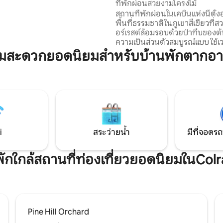
ที่พักผ่อนสวยงามโครงไม้
รับการดูแลอย่างพิถีพิถันและตั้ง
สถานที่พักผ่อนในเคบินแห่งนี้ตั้ง
เวณหมู่บ้านใจกลางเมือง เพียงจอด
พื้นที่ธรรมชาติในภูเขาสีเขียวที่
ไปยังร้านค้าพิเศษร้านอาหาร
อร์เรสต์ล้อมรอบด้วยป่าทึบของต้
ห่งดอกไม้ น้ำตกเชลเบิร์นซึ่งได้
ความเป็นส่วนตัวสมบูรณ์แบบ ใช้เวลาขับรถ
ตั้งให้เป็น 1 ใน 15 “สถานที่ยอด
เพียง 5 นาทีไปยังร้านอาหารโรงเบ
ามสะดวกยอดนิยมสำหรับบ้านพักตากอา
มริกา”
ร้านค้าชั้นเยี่ยมในตัวเมืองวิลมิงต
นาที นอกจากนี้ยังใช้เวลาไม่ถึง 20
ถึง Mt. หิมะมีการเดินป่าที่ยอดเยี่
Stark State Park ฝั่งตรงข้ามและ
น่าตื่นตาตื่นใจทั้งหมดนี้ขับรถเพี
ไม่มี WIFI และบริการโทรศัพท์มือถื
นั้นจึงเป็นสถานที่ที่ดีเยี่ยมในกา
i
สระว่ายน้ำ
มีที่จอดรถ
่พักใกล้สถานที่ท่องเที่ยวยอดนิยมในColr
Pine Hill Orchard