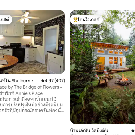
เกสต์
โดนใจเกสต์
์ที่สุด
โดนใจเกสต์ที่สุด
21 รีวิว
นท์ใน Shelburne Fa
คะแนนเฉลี่ย 4.97 จาก 5, 407 รีวิว
4.97 (407)
lace by The Bridge of Flowers ~
ข้าพักที่ Annie's Place
นกับการเข้าถึงอพาร์ทเมนท์ 3
รับการปรับปรุงใหม่อย่างมีรสนิยม
ครัวที่มีอุปกรณ์ครบครันห้องนั่ง
ร้อมที่นอน 2 หลังห้องนอนกว้าง
้อผ้าแบบวอล์กอินอ่างอาบน้ำเต็ม
และอินเทอร์เน็ต มีระเบียงหน้า
บ้านเล็กใน วิลมิงตัน
ค
ดูกาลและห้องโคลนเพื่อความ