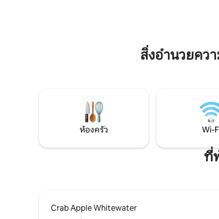
ล่าสุด อินเทอร์เน็ตความเร็วสูงสมาร์ททีวี 2
สะดวก ได้
เครื่องและเครื่องปรับอากาศขนาด 15,000 บี
อยู่ในบริ
ทียูที่ทำให้ที่พักเย็นลงในไม่กี่นาทีขับรถ 15
รถและเดิน
นาทีถึงสกีรีสอร์ทเบิร์กเชียร์อีสต์สกี
และสะพานแ
รับการแต่ง
สิ่งอำนวยคว
เยี่ยมในอเ
ห้องครัว
Wi-F
ที
Crab Apple Whitewater