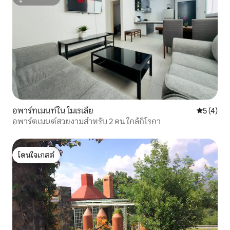
ซูเปอร์โฮสต์
อพาร์ทเมนท์ใน โมเรเลีย
คะแนนเฉลี่
5 (4)
อพาร์ตเมนต์สวยงามสำหรับ 2 คน ใกล้กิโรกา
โดนใจเกสต์
โดนใจเกสต์