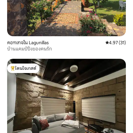
คอทเทจใน Lagunillas
คะแนนเฉลี่ย 4.
4.97 (31)
บ้านแคมป์ปิ้งของคนรัก
โดนใจเกสต์
โดนใจเกสต์ที่สุด