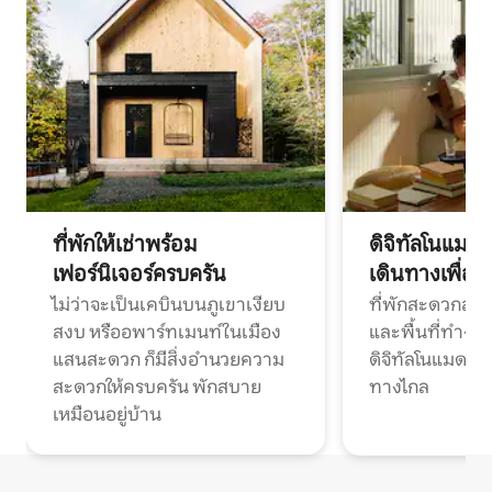
ที่พักให้เช่าพร้อม
ดิจิทัลโนแมด
เฟอร์นิเจอร์ครบครัน
เดินทางเพื่อ
ไม่ว่าจะเป็นเคบินบนภูเขาเงียบ
ที่พักสะดวกสบา
สงบ หรืออพาร์ทเมนท์ในเมือง
และพื้นที่ทำงา
แสนสะดวก ก็มีสิ่งอำนวยความ
ดิจิทัลโนแมดแ
สะดวกให้ครบครัน พักสบาย
ทางไกล
เหมือนอยู่บ้าน