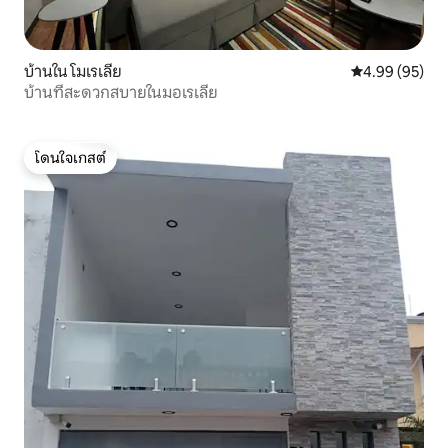
บ้านใน โมเรเลีย
คะแนนเฉลี่ย 4.
4.99 (95)
บ้านที่สะดวกสบายในมอเรเลีย
โดนใจเกสต์
โดนใจเกสต์