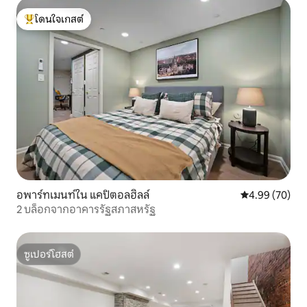
โดนใจเกสต์
โดนใจเกสต์ที่สุด
อพาร์ทเมนท์ใน แคปิตอลฮิลล์
คะแนนเฉลี่ย 4.
4.99 (70)
2 บล็อกจากอาคารรัฐสภาสหรัฐ
ซูเปอร์โฮสต์
ซูเปอร์โฮสต์