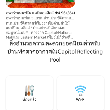
สถาปัตยกรรมที่โด
อย่างแท้จริงและความ
ประวัติศาสตร์และเสน่ห์ มาสเตอร
อพาร์ทเมนท์ใน แคปิตอลฮิลล์
คะแนนเฉลี่ย 4.96 จาก 5, 354 รีวิว
4.96 (354)
เครื่องทีวี 4K 65 นิ
อพาร์ทเมนท์แนวแถวในย่านประวัติศาสตร์
อินเทอร์เน็ตความเร
แคพิทอลฮิลล์
ถนนประวัติศาสตร์เรียงรายไปด้วยต้นไม้
เช็กอินด้วยตนเอง 24
แคปปิตอลฮิลล์ * ทำเลย่านที่เงียบสงบ
เครื่องอบ ผ้าที่จ
สมบูรณ์แบบ * - ห่างจาก Capitol/National
Mall และ Eastern Market เพียงไม่กี่ช่วงตึก
เดินไปเบสบอลและสนามฟุตบอลใกล้กับ
สิ่งอำนวยความสะดวกยอดนิยมสำหรับ
Wharf/Anthem เดิน 5 นาที (0.3 ไมล์) ไปยัง
บ้านพักตากอากาศในCapitol Reflecting
รถไฟใต้ดินสีฟ้า/ส้ม/เงินเดิน 10 นาที (0.5
ไมล์) ไปยังรถไฟใต้ดินสายสีเขียว บริเวณที่
Pool
นั่งด้านนอกในที่พัก สวนสาธารณะ/ร้าน
อาหาร/Whole Foods อยู่ห่างออกไปเพียง
บล็อกเดียว ห้องครัวมีสิ่งอำนวยความ
สะดวกครบครันฝักบัวอาบน้ำกระเบื้องหิน
อ่อนเครื่องซักผ้า/เครื่องอบผ้าพื้นที่นั่งเล่น
และห้องรับประทานอาหารเครื่องปรับ
อากาศ/เครื่องทำความร้อนส่วนกลาง
ห้องครัว
Wi-Fi