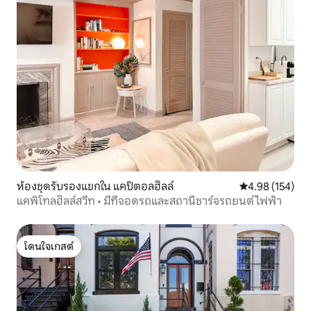
ห้องชุดรับรองแขกใน แคปิตอลฮิลล์
คะแนนเฉลี่ย 4.9
4.98 (154)
แคพิโทลฮิลล์สวีท • มีที่จอดรถและสถานีชาร์จรถยนต์ไฟฟ้า
โดนใจเกสต์
โดนใจเกสต์