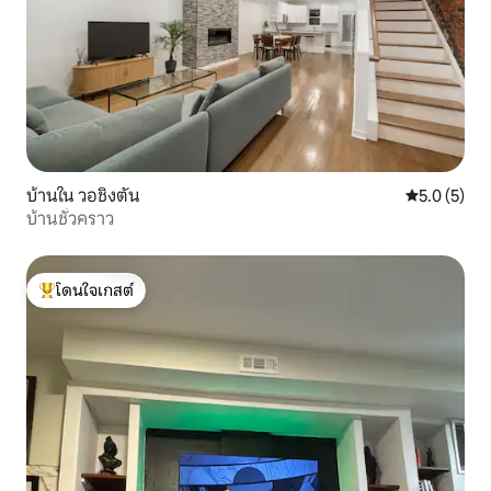
บ้านใน วอชิงตัน
คะแนนเฉลี่ย 
5.0 (5)
บ้านชั่วคราว
โดนใจเกสต์
โดนใจเกสต์ที่สุด