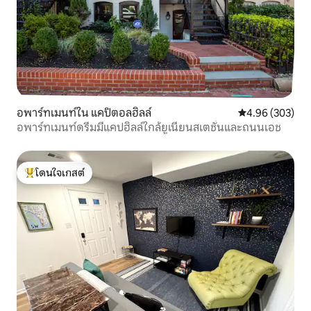
อพาร์ทเมนท์ใน แคปิตอลฮิลล์
คะแนนเฉลี่ย 4.96
4.96 (303)
อพาร์ทเมนท์ดรีมมี่แคปฮิลล์ใกล้ยูเนียนสเตชั่นและถนนเอช
โดนใจเกสต์
โดนใจเกสต์ที่สุด