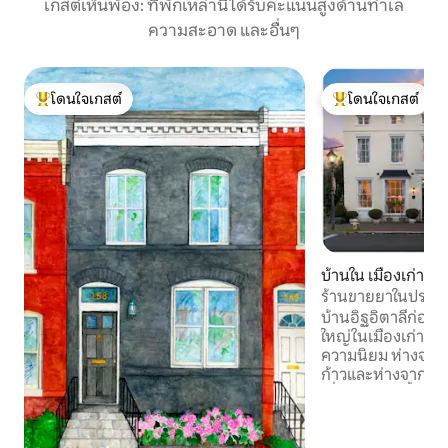
เกสต์เห็นพ้อง: ที่พักเหล่านี้ได้รับคะแนนสูงด้านทำเล
ความสะอาด และอื่นๆ
โดนใจเกสต์
โดนใจเกสต์
โดนใจเกสต์ที่สุด
โดนใจเกสต์ที่สุด
บ้านใน เมืองเก่า
ร้านขายยาในประวัต
2 ห้อง | เมืองเก่า
บ้านอิฐอิตาลีก่อนส
ใหญ่ในเมืองเก่าตะว
ความนิยม ห่างจากถ
ก้าวและห่างจากริมน้
เยี่ยม บ้าน 3 ชั้นหลั
ทำหน้าที่เป็นร้าน
ปรับปรุงใหม่ให้ควา