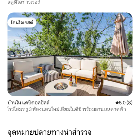
สตูดิโอทาวเวอร์
โดนใจเกสต์
โดนใจเกสต์
บ้านใน แคปิตอลฮิลล์
คะแนนเฉลี่ย 
5.0 (8)
โรว์โฮมหรู 3 ห้องนอนใหม่เอี่ยมในดีซี พร้อมลานบนดาดฟ้า
จุดหมายปลายทางน่าสำรวจ