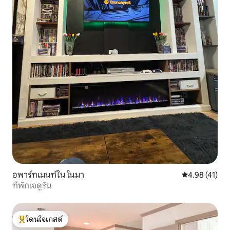
อพาร์ทเมนท์ใน โนมา
คะแนนเฉลี่ย 4.
4.98 (41)
ที่พักเจดูรัน
โดนใจเกสต์
โดนใจเกสต์ที่สุด