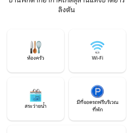
บ้านพักตากอากาศใกล้สุสานแห่งชาติอาร์
อนุสาวรีย์และสถานที่ยอดนิยมในดีซี:
บุหรี่ ทำเลที่ตั้งสะดวกสบายในอาร์ลิงตันที่
Clarendon, Dupont Circle, Georgetown,
ลิงตัน
ปลอดภัยและเป็นมิ
Old Town Alexandria, Nat'l Airport &
ไปดีซีได้ง่าย เดิน
shopping เช็คอินในวันเดียวกัน: ต้องโทร
1 -2 ไมล์ถึงสถานีรถ
แจ้งล่วงหน้าเราจะได้เตรียมทุกอย่างให้
10 นาทีถึงตัวเมือง น่าเสียดายที่เราไม่
พร้อม
สามารถให้สัตว์ช่วยเ
มีอาการแพ้ในครัวเ
ห้องครัว
Wi-Fi
มีที่จอดรถฟรีบริเวณ
สระว่ายน้ำ
ที่พัก