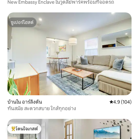
New Embassy Enclave ในวูดลีย์พาร์คพร้อมที่จอดรถ
ซูเปอร์โฮสต์
ซูเปอร์โฮสต์
บ้านใน อาร์ลิงตัน
คะแนนเฉลี่ย 4.
4.9 (104)
ทันสมัย สะดวกสบาย ใกล้ทุกอย่าง
โดนใจเกสต์
โดนใจเกสต์ที่สุด