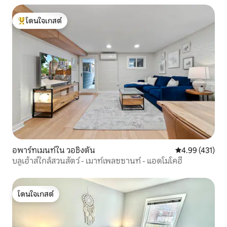
โดนใจเกสต์
โดนใจเกสต์ที่สุด
อพาร์ทเมนท์ใน วอชิงตัน
คะแนนเฉลี่ย 4.9
4.99 (431)
บลูเฮ้าส์ใกล้สวนสัตว์ - เมาท์เพลซซานท์ - แอดโมโคฮี
โดนใจเกสต์
โดนใจเกสต์