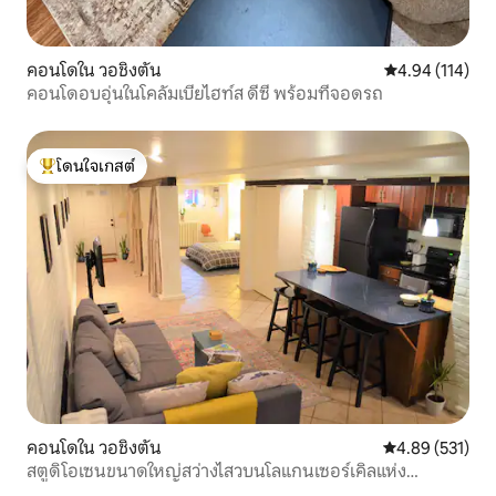
คอนโดใน วอชิงตัน
คะแนนเฉลี่ย 4.9
4.94 (114)
คอนโดอบอุ่นในโคลัมเบียไฮท์ส ดีซี พร้อมที่จอดรถ
โดนใจเกสต์
โดนใจเกสต์ที่สุด
คอนโดใน วอชิงตัน
คะแนนเฉลี่ย 4.8
4.89 (531)
สตูดิโอเซนขนาดใหญ่สว่างไสวบนโลแกนเซอร์เคิลแห่ง
ประวัติศาสตร์