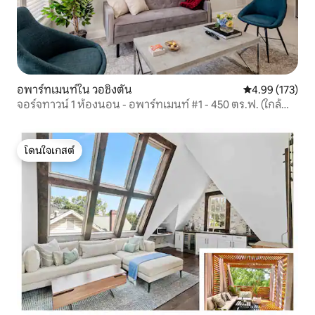
อพาร์ทเมนท์ใน วอชิงตัน
คะแนนเฉลี่ย 4.9
4.99 (173)
จอร์จทาวน์ 1 ห้องนอน - อพาร์ทเมนท์ #1 - 450 ตร.ฟ. (ใกล้
มหาวิทยาลัย)
โดนใจเกสต์
โดนใจเกสต์