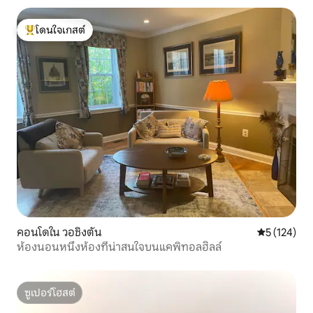
โดนใจเกสต์
โดนใจเกสต์ที่สุด
คอนโดใน วอชิงตัน
คะแนนเฉลี่ย 
5 (124)
ห้องนอนหนึ่งห้องที่น่าสนใจบนแคพิทอลฮิลล์
ซูเปอร์โฮสต์
ซูเปอร์โฮสต์