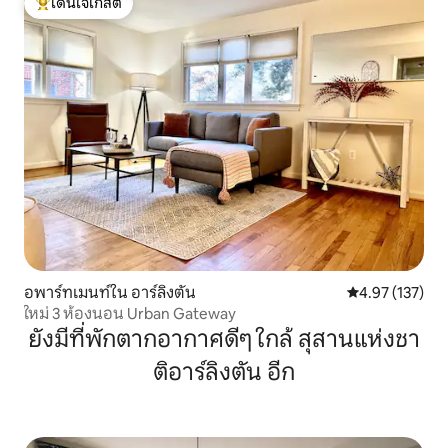
โดนใจเกสต์
โดนใจเกสต์ที่สุด
อพาร์ทเมนท์ใน อาร์ลิงตัน
คะแนนเฉลี่ย 4.9
4.97 (137)
ใหม่ 3 ห้องนอน Urban Gateway
ยังมีที่พักตากอากาศดีๆ ใกล้ สุสานแห่งชา
ติอาร์ลิงตัน อีก