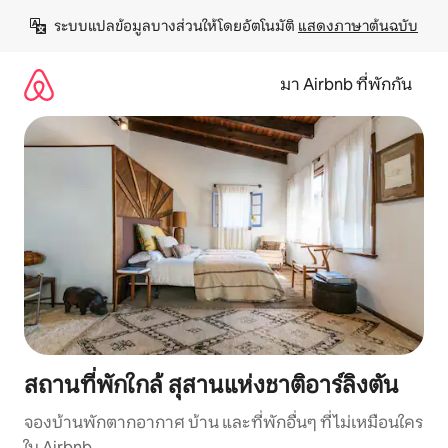
ข้าม
ระบบแปลข้อมูลบางส่วนให้โดยอัตโนมัติ 
แสดงภาษาต้นฉบับ
ไป
ยัง
เนื้อหา
มา Airbnb ที่พักกัน
สถานที่พักใกล้ สุสานแห่งชาติอาร์ลิงตัน
จองบ้านพักตากอากาศ บ้าน และที่พักอื่นๆ ที่ไม่เหมือนใคร
ใน Airbnb