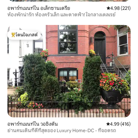
อพาร์ทเมนท์ใน อเล็กซานเดรีย
คะแนนเฉลี่ย 4.9
4.98 (221)
ห้องพักน่ารัก ห้องครัวเล็ก และดาดฟ้า! ใจกลางเดลเรย์
โดนใจเกสต์
โดนใจเกสต์ที่สุด
อพาร์ทเมนท์ใน วอชิงตัน
คะแนนเฉลี่ย 4.9
4.99 (416)
ย่านคนเดินที่ดีที่สุดของ Luxury Home-DC - ที่จอดรถ