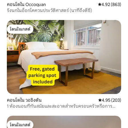
คอนโดใน Occoquan
คะแนนเฉลี่ย 4.92
4.92 (863)
รังนกในอ็อกโคควนประวัติศาสตร์ (นาทีถึงดีซี)
โดนใจเกสต์
โดนใจเกสต์
คอนโดใน วอชิงตัน
คะแนนเฉลี่ย 4.9
4.95 (203)
1 ห้องนอนที่ทันสมัยและสะอาดสำหรับครอบครัวหรือการ
ทำงาน
โดนใจเกสต์
โดนใจเกสต์