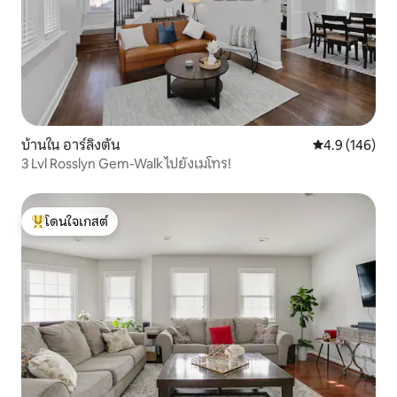
บ้านใน อาร์ลิงตัน
คะแนนเฉลี่ย 4.
4.9 (146)
3 Lvl Rosslyn Gem-Walk ไปยังเมโทร!
โดนใจเกสต์
โดนใจเกสต์ที่สุด