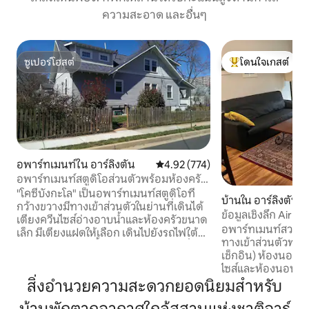
ความสะอาด และอื่นๆ
ซูเปอร์โฮสต์
โดนใจเกสต์
ซูเปอร์โฮสต์
โดนใจเกสต์ที่สุด
อพาร์ทเมนท์ใน อาร์ลิงตัน
คะแนนเฉลี่ย 4.92 จาก 5, 774 รีวิว
4.92 (774)
อพาร์ทเมนท์สตูดิโอส่วนตัวพร้อมห้องครัว
เล็ก - 10 นาทีถึงรถไฟใต้ดิน
"โคซี่บังกะโล" เป็นอพาร์ทเมนท์สตูดิโอที่
บ้านใน อาร์ลิงตัน
กว้างขวางมีทางเข้าส่วนตัวในย่านที่เดินได้
ข้อมูลเชิงลึก AirBN
เตียงควีนไซส์อ่างอาบน้ำและห้องครัวขนาด
อพาร์ทเมนท์สวยงาม
เล็ก มีเตียงแฝดให้เลือก เดินไปยังรถไฟใต้
ทางเข้าส่วนตัวพร้อ
ดินเพนตากอนซิตี้ห้างสรรพสินค้าแฟชั่น
เช็กอิน) ห้องนอนข
เซ็นเตอร์สำนักงานใหญ่แห่งใหม่ของอเม
ไซส์และห้องนอนที่
ซอนที่ National Landing ร้านอาหารซูเปอร์
แบบ (มีลูกกรงสำหรั
สิ่งอำนวยความสะดวกยอดนิยมสำหรับ
มาร์เก็ตห้องสมุดท้องถิ่นและสวนสาธารณะ
นั่งเล่นครบครัน เคร
เดินทางโดยรถยนต์เพียงไม่กี่นาทีไปยัง
ที่จอดรถนอกถนน (