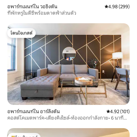
อพาร์ทเมนท์ใน วอชิงตัน
คะแนนเฉลี่ย 4.98
4.98 (299)
ที่พักหรูในดีซีพร้อมดาดฟ้าส่วนตัว
โดนใจเกสต์
โดนใจเกสต์
อพาร์ทเมนท์ใน อาร์ลิงตัน
คะแนนเฉลี่ย 4.9
4.92 (101)
คอสต์โคเมตพาร์ค•เตียงคิงไซส์•ห้องออกกำลังกาย• 6 นาทีถึง
รถไฟใต้ดิน/DC