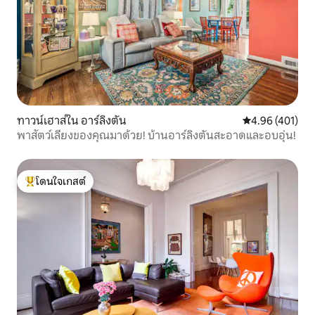
ทาวน์เฮาส์ใน อาร์ลิงตัน
คะแนนเฉลี่ย 4.9
4.96 (401)
พาสัตว์เลี้ยงของคุณมาด้วย! บ้านอาร์ลิงตันสะอาดและอบอุ่น!
โดนใจเกสต์
โดนใจเกสต์ที่สุด