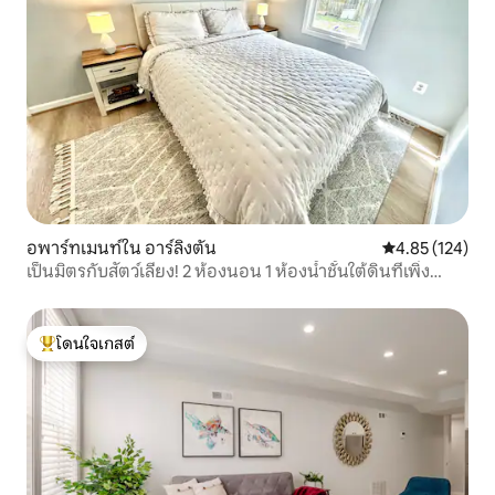
อพาร์ทเมนท์ใน อาร์ลิงตัน
คะแนนเฉลี่ย 4.8
4.85 (124)
เป็นมิตรกับสัตว์เลี้ยง! 2 ห้องนอน 1 ห้องน้ำชั้นใต้ดินที่เพิ่ง
ปรับปรุงใหม่
โดนใจเกสต์
โดนใจเกสต์ที่สุด