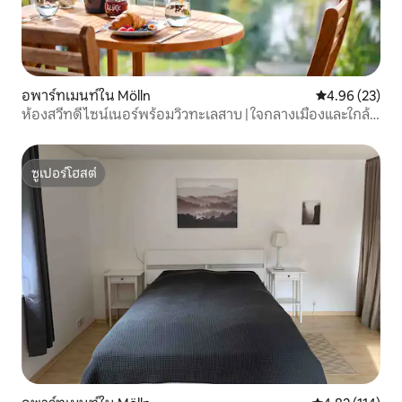
อพาร์ทเมนท์ใน Mölln
คะแนนเฉลี่ย 4.
4.96 (23)
ห้องสวีทดีไซน์เนอร์พร้อมวิวทะเลสาบ | ใจกลางเมืองและใกล้
ชิดธรรมชาติ
ซูเปอร์โฮสต์
ซูเปอร์โฮสต์