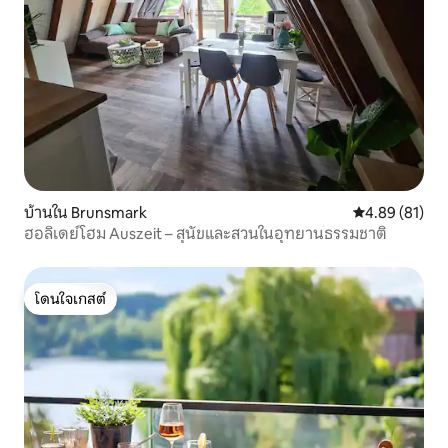
บ้านใน Brunsmark
คะแนนเฉลี่ย 4.
4.89 (81)
ฮอลิเดย์โฮม Auszeit – สุนัขและสวนในอุทยานธรรมชาติ
โดนใจเกสต์
โดนใจเกสต์