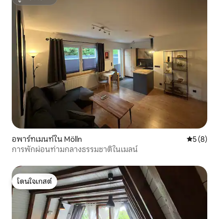
ซูเปอร์โฮสต์
อพาร์ทเมนท์ใน Mölln
คะแนนเฉลี่
5 (8)
การพักผ่อนท่ามกลางธรรมชาติในเมลน์
โดนใจเกสต์
โดนใจเกสต์