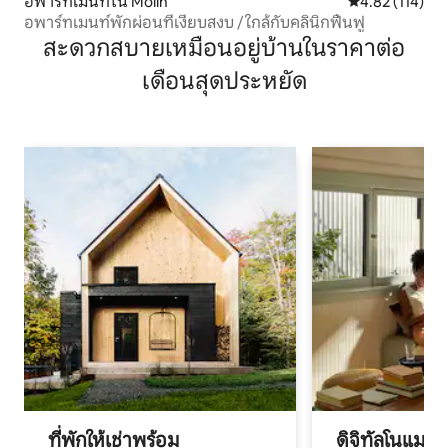
อพาร์ทเมนท์ใน Mölln
คะแนนเฉลี่ย 4.8
4.82 (114)
อพาร์ทเมนท์พักผ่อนที่เงียบสงบ / ใกล้กับคลินิกฟื้นฟู
สะดวกสบายเหมือนอยู่บ้านในราคาต่อ
เดือนสุดประหยัด
ที่พักให้เช่าพร้อม
ดิจิทัลโนแมด