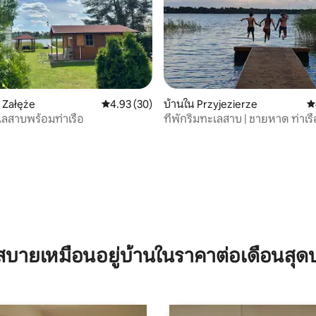
น Załęże
คะแนนเฉลี่ย 4.93 จาก 5, 30 รีวิว
4.93 (30)
บ้านใน Przyjezierze
ค
เลสาบพร้อมท่าเรือ
ที่พักริมทะเลสาบ | ชายหาด ท่าเรื
พาย
93 รีวิว
บายเหมือนอยู่บ้านในราคาต่อเดือนสุด