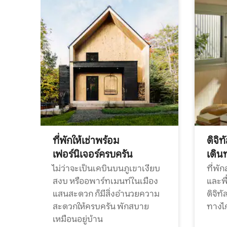
ที่พักให้เช่าพร้อม
ดิจิ
เฟอร์นิเจอร์ครบครัน
เดิน
ไม่ว่าจะเป็นเคบินบนภูเขาเงียบ
ที่พั
สงบ หรืออพาร์ทเมนท์ในเมือง
และพื
แสนสะดวก ก็มีสิ่งอำนวยความ
ดิจิ
สะดวกให้ครบครัน พักสบาย
ทางไ
เหมือนอยู่บ้าน