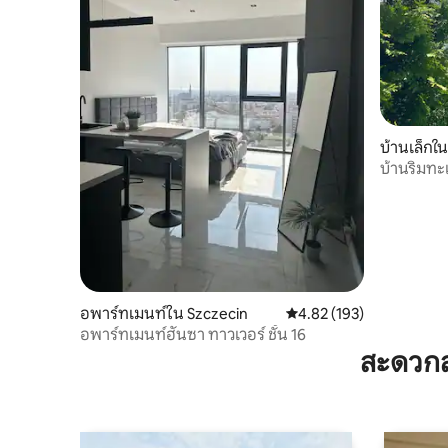
บ้านเล็กใ
บ้านริมทะ
อพาร์ทเมนท์ใน Szczecin
คะแนนเฉลี่ย 4.82 จาก 5, 1
4.82 (193)
อพาร์ทเมนท์ฮันซา ทาวเวอร์ ชั้น 16
สะดวกส