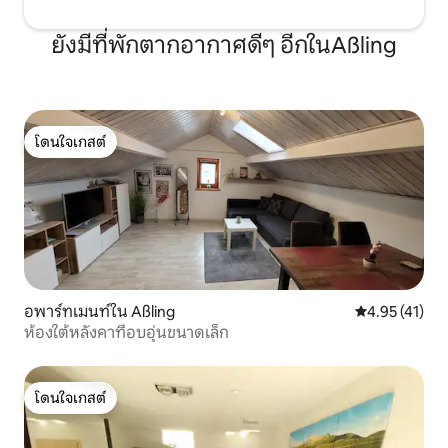
ยังมีที่พักตากอากาศดีๆ อีกในAßling
โดนใจเกสต์
โดนใจเกสต์
อพาร์ทเมนท์ใน Aßling
คะแนนเฉลี่ย 4.
4.95 (41)
ห้องใต้หลังคาที่อบอุ่นขนาดเล็ก
โดนใจเกสต์
โดนใจเกสต์