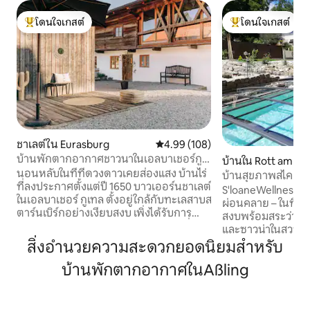
โดนใจเกสต์
โดนใจเกสต์
โดนใจเกสต์ที่สุด
โดนใจเกสต์ที่สุด
ชาเลต์ใน Eurasburg
คะแนนเฉลี่ย 4.99 จาก 5, 108 รีวิว
4.99 (108)
บ้านพักตากอากาศชาวนาในเอลบาเชอร์กู
บ้านใน Rott am In
เทล
นอนหลับในที่ที่ดวงดาวเคยส่องแสง บ้านไร่
บ้านสุขภาพสไคลน์
ที่ลงประกาศตั้งแต่ปี 1650 บาวเออร์นชาเลต์
S'loaneWellnesshä
ในเอลบาเชอร์ กูเทล ตั้งอยู่ใกล้กับทะเลสาบส
ผ่อนคลาย – ในที่พั
ตาร์นเบิร์กอย่างเงียบสงบ เพิ่งได้รับการ
สงบพร้อมสระว่ายน้
ตีความใหม่ให้เป็นบ้านพักตากอากาศที่
และซาวน่าในสวนเพื่อก
ออกแบบมา พื้นที่กว่า 175 ตร.ม. สำหรับใช้
ส่วนตัวได้รับการปร
สิ่งอำนวยความสะดวกยอดนิยมสำหรับ
เวลาร่วมกัน เงียบสงบ เปิดกว้าง สม่ำเสมอ
ความรักอย่างมาก เทือกเขาแอลป์บาวาเรีย
พักได้สูงสุด 10 คน เตาผิง 2 เตา ห้องครัว -
บ้านพักตากอากาศในAßling
ทะเลสาบเจียมซีรว
ห้องนั่งเล่นพร้อมโต๊ะขนาดใหญ่ 3 ห้องนอน
การขี่จักรยานหลาย
ซาวน่า สวนและเลานจ์กลางแจ้ง เป็นสถานที่
เที่ยวและกิจกรรมส
ที่จะมาถึง ปิดเครื่อง สำหรับครอบครัว
ห้ามนำสัตว์เลี้ยงเข้าที่พัก ค่าใช้จ่