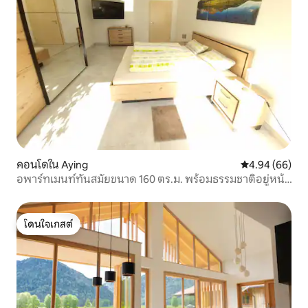
คอนโดใน Aying
คะแนนเฉลี่ย 4.9
4.94 (66)
อพาร์ทเมนท์ทันสมัยขนาด 160 ตร.ม. พร้อมธรรมชาติอยู่หน้า
ประตู
โดนใจเกสต์
โดนใจเกสต์