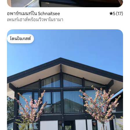
อพาร์ทเมนท์ใน Schnaitsee
คะแนนเฉลี่ย
5 (17)
เพนท์เฮาส์พร้อมวิวพาโนรามา
โดนใจเกสต์
โดนใจเกสต์