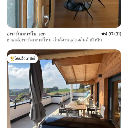
อพาร์ทเมนท์ใน Isen
คะแนนเฉลี่ย 4.
4.97 (31)
ชาเลต์อพาร์ตเมนต์ใหม่ • ใกล้งานแสดงสินค้ามิวนิก
โดนใจเกสต์
โดนใจเกสต์ที่สุด