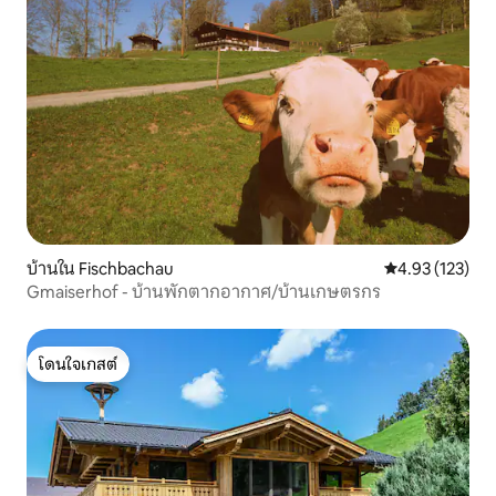
บ้านใน Fischbachau
คะแนนเฉลี่ย 4.9
4.93 (123)
Gmaiserhof - บ้านพักตากอากาศ/บ้านเกษตรกร
โดนใจเกสต์
โดนใจเกสต์