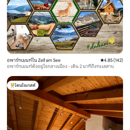
อพาร์ทเมนท์ใน Zell am See
คะแนนเฉลี่ย 4.8
4.85 (142)
อพาร์ทเมนท์ตั้งอยู่ใจกลางเมือง - เดิน 2 นาทีถึงทะเลสาบ
โดนใจเกสต์
โดนใจเกสต์ที่สุด