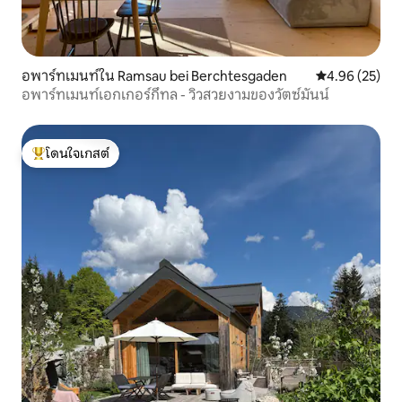
อพาร์ทเมนท์ใน Ramsau bei Berchtesgaden
คะแนนเฉลี่ย 4.
4.96 (25)
อพาร์ทเมนท์เอกเกอร์กึทล - วิวสวยงามของวัตซ์มันน์
โดนใจเกสต์
โดนใจเกสต์ที่สุด