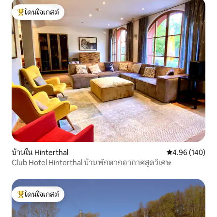
โดนใจเกสต์
โดนใจเกสต์ที่สุด
บ้านใน Hinterthal
คะแนนเฉลี่ย 4.9
4.96 (140)
Club Hotel Hinterthal บ้านพักตากอากาศสุดวิเศษ
โดนใจเกสต์
โดนใจเกสต์ที่สุด