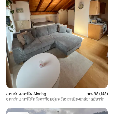
อพาร์ทเมนท์ใน Ainring
คะแนนเฉลี่ย 4.9
4.98 (148)
อพาร์ทเมนท์ใต้หลังคาที่อบอุ่นพร้อมระเบียงใกล้ซาลซ์บวร์ก