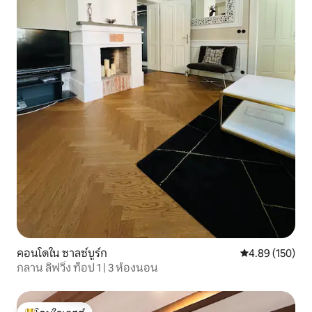
คอนโดใน ซาลซ์บูร์ก
คะแนนเฉลี่ย 4.8
4.89 (150)
กลาน ลิฟวิ่ง ท็อป 1 | 3 ห้องนอน