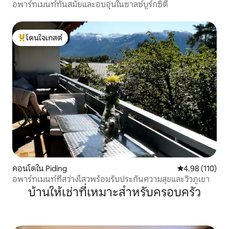
อพาร์ทเมนท์ทันสมัยและอบอุ่นในซาลซ์บูร์กซิตี้
โดนใจเกสต์
โดนใจเกสต์ที่สุด
คอนโดใน Piding
คะแนนเฉลี่ย 4.9
4.98 (110)
อพาร์ทเมนท์ที่สว่างไสวพร้อมรับประกันความสุขและวิวภูเขา
บ้านให้เช่าที่เหมาะสำหรับครอบครัว