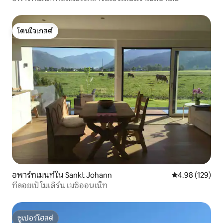
โดนใจเกสต์
โดนใจเกสต์
อพาร์ทเมนท์ใน Sankt Johann
คะแนนเฉลี่ย 4.9
4.98 (129)
ที่ลอยเป้ โมเดิร์น เมซิออนเน็ท
ซูเปอร์โฮสต์