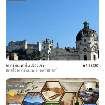
ซูเปอร์โฮสต์
อพาร์ทเมนท์ใน เมืองเก่า
คะแนนเฉลี่ย 4.
4.9 (220)
สตูดิโออพาร์ทเมนท์ - อัลท์สตัดท์
ซูเปอร์โฮสต์
ซูเปอร์โฮสต์