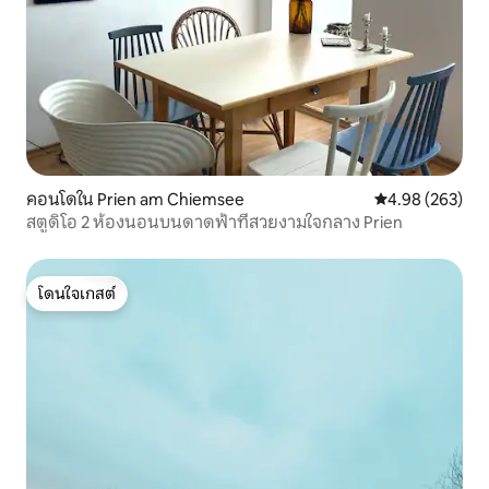
คอนโดใน Prien am Chiemsee
คะแนนเฉลี่ย 4.98
4.98 (263)
สตูดิโอ 2 ห้องนอนบนดาดฟ้าที่สวยงามใจกลาง Prien
โดนใจเกสต์
โดนใจเกสต์