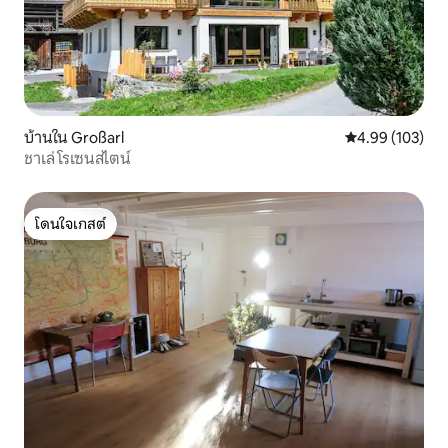
บ้านใน Großarl
คะแนนเฉลี่ย 4.9
4.99 (103)
ชาเล่ โรเซนสไตน์
โดนใจเกสต์
โดนใจเกสต์