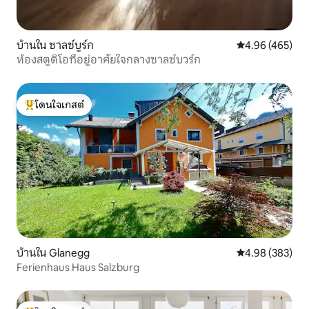
บ้านใน ซาลซ์บูร์ก
คะแนนเฉลี่ย 4.9
4.96 (465)
ห้องสตูดิโอที่อยู่อาศัยใจกลางซาลซ์บวร์ก
โดนใจเกสต์
โดนใจเกสต์ที่สุด
บ้านใน Glanegg
คะแนนเฉลี่ย 4.98
4.98 (383)
Ferienhaus Haus Salzburg