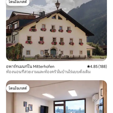
โดนใจเกสต์
โดนใจเกสต์
อพาร์ทเมนท์ใน Mitterhofen
คะแนนเฉลี่ย 4.8
4.85 (188)
ห้องนอนที่สวยงามและห้องครัวในบ้านไร่แบบดั้งเดิม
โดนใจเกสต์
โดนใจเกสต์