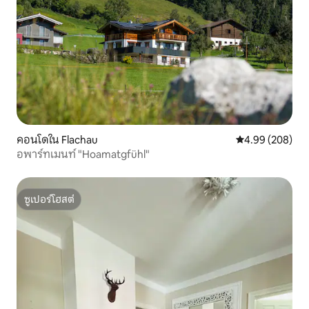
คอนโดใน Flachau
คะแนนเฉลี่ย 4.99
4.99 (208)
อพาร์ทเมนท์ "Hoamatgfühl"
ซูเปอร์โฮสต์
ซูเปอร์โฮสต์