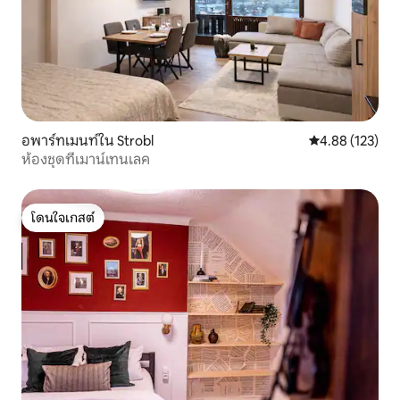
อพาร์ทเมนท์ใน Strobl
คะแนนเฉลี่ย 4.8
4.88 (123)
ห้องชุดที่เมาน์เทนเลค
โดนใจเกสต์
โดนใจเกสต์