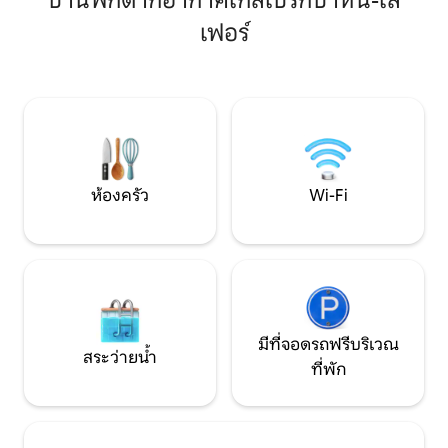
บ้านพักตากอากาศใกล้เบิร์กบาห์น-โล
Bergwelt บนระเบี
รับประทานอาหารด้วยกันในห้องอาหาร
เฟอร์
พร้อมจากุซซี่คุณ
หรือบาร์บีคิวบนระเบียงที่มองออกไปยัง
เพลิดเพลินกับวัน
แม่น้ำและภูเขา เดินไม่ไกลถึงลิฟท์สกี ร้าน
อย่างเต็มที่ เร็วๆนี
ค้า และร้านอาหารของโลเฟอร์ มีที่จอดรถ
สกีและการเดินป่าท
ฟรี มีรั้วปิดเพื่อความเป็นส่วนตัว และมีพื้นที่
ที่สุดของซาลซ์บูร์ก
กลางแจ้ง ที่พักนี้มอบธรรมชาติและความ
สะดวกสบายในการเข้าพักที่ผ่อนคลายครั้ง
เดียว
ห้องครัว
Wi-Fi
มีที่จอดรถฟรีบริเวณ
สระว่ายน้ำ
ที่พัก