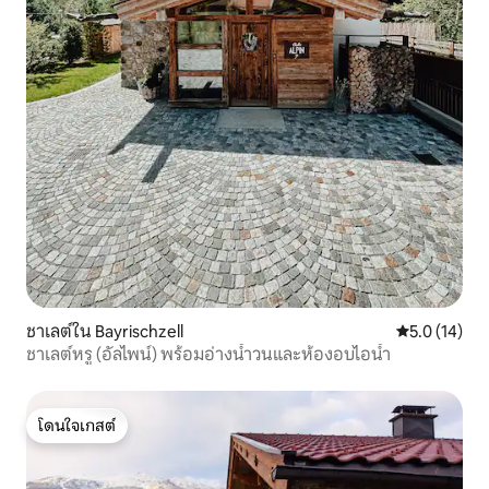
ชาเลต์ใน Bayrischzell
คะแนนเฉลี่ย 5
5.0 (14)
ชาเลต์หรู (อัลไพน์) พร้อมอ่างน้ำวนและห้องอบไอน้ำ
โดนใจเกสต์
โดนใจเกสต์