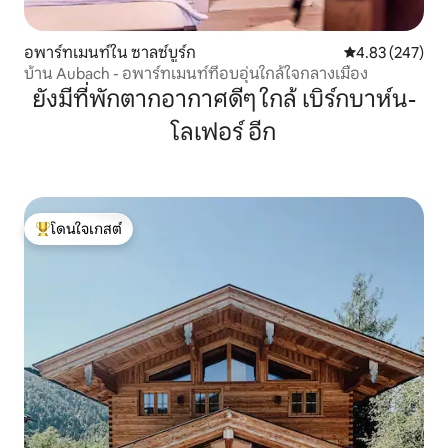
อพาร์ทเมนท์ใน ซาลซ์บูร์ก
คะแนนเฉลี่ย 4.8
4.83 (247)
บ้าน Aubach - อพาร์ทเมนท์ที่อบอุ่นใกล้ใจกลางเมือง
ยังมีที่พักตากอากาศดีๆ ใกล้ เบิร์กบาห์น-
โลเฟอร์ อีก
โดนใจเกสต์
โดนใจเกสต์ที่สุด