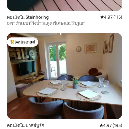
คอนโดใน Steinhöring
คะแนนเฉลี่ย 4.9
4.97 (115)
อพาร์ทเมนท์วังน้ำวนสุดพิเศษและวิวภูเขา
โดนใจเกสต์
โดนใจเกสต์ที่สุด
คอนโดใน ซาลซ์บูร์ก
คะแนนเฉลี่ย 4.9
4.97 (195)