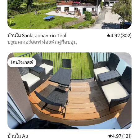
บ้านใน Sankt Johann in Tirol
คะแนนเฉลี่ย 4.9
4.92 (302)
บรูเนคเกอร์ฮอฟ ห้องพักคู่ที่อบอุ่น
โดนใจเกสต์
โดนใจเกสต์
บ้านใน Au
คะแนนเฉลี่ย 4.9
4.97 (121)