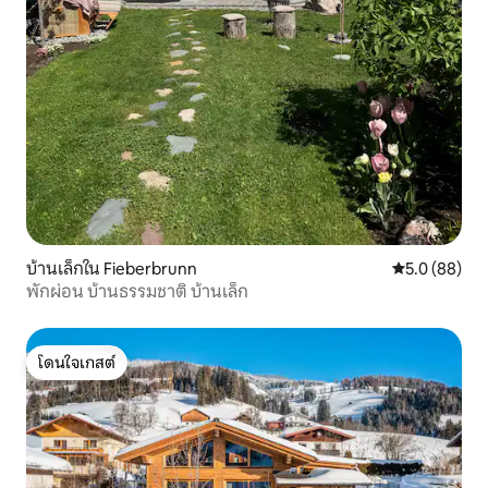
บ้านเล็กใน Fieberbrunn
คะแนนเฉลี่ย 5
5.0 (88)
พักผ่อน บ้านธรรมชาติ บ้านเล็ก
โดนใจเกสต์
โดนใจเกสต์