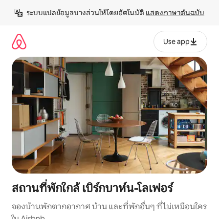
ข้าม
ระบบแปลข้อมูลบางส่วนให้โดยอัตโนมัติ 
แสดงภาษาต้นฉบับ
ไป
ยัง
เนื้อหา
Use app
สถานที่พักใกล้ เบิร์กบาห์น-โลเฟอร์
จองบ้านพักตากอากาศ บ้าน และที่พักอื่นๆ ที่ไม่เหมือนใคร
ใน Airbnb