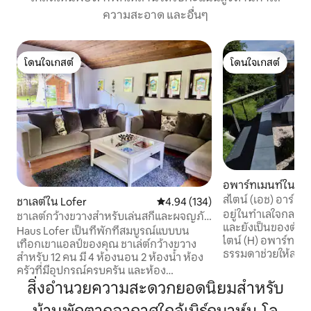
ความสะอาด และอื่นๆ
โดนใจเกสต์
โดนใจเกสต์
โดนใจเกสต์
โดนใจเกสต์
อพาร์ทเมนท์ใน Bi
n
สไตน์ (เอช) อาร์ต
ชาเลต์ใน Lofer
คะแนนเฉลี่ย 4.94 จาก 5, 134 รีวิว
4.94 (134)
อยู่ในทำเลใจกลางเ
ชาเลต์กว้างขวางสำหรับเล่นสกีและผจญภัย
และยังเป็นของตัวเ
ในฤดูร้อน
Haus Lofer เป็นที่พักที่สมบูรณ์แบบบน
ไตน์ (H) อพาร์ทเมนท
เทือกเขาแอลป์ของคุณ ชาเล่ต์กว้างขวาง
ธรรมดาช่วยให้สามา
สำหรับ 12 คน มี 4 ห้องนอน 2 ห้องน้ำ ห้อง
คุณอาศัยอยู่บนพื้
ครัวที่มีอุปกรณ์ครบครัน และห้อง
เหนือดาดฟ้าของ B
อเนกประสงค์ เหมาะสำหรับการทำอาหาร
สิ่งอำนวยความสะดวกยอดนิยมสำหรับ
เพลิดเพลินไปกับอุป
ด้วยตนเองอย่างง่ายดาย ผ่อนคลายในห้อง
และวิวที่ยอดเยี่ยม
นั่งเล่นที่มีทีวี เกม และกิจกรรมสำหรับเด็ก