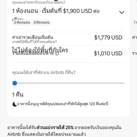
คุณจะเช่าอพาร์ทเมนท์ขนาดไหน?
1 ห้องนอน
· เริ่มต้นที่ $1,900 USD
ต่อ
เดือน
2 ห้องนอน
3 ห้องนอน
1
$1,779 USD
ค่าเช่ารายเดือนเริ่มต้น
ค่
เกสต์ใช้พื้นที่ได้ทั้งหมดไหม?
ใช่ ไม่ต้องใช้พื้นที่กับใคร
$1,010 USD
รายได้เฉลี่ยต่อสัปดาห์
รา
คุณจะให้เช่าที่พักบน Airbnb กี่คืน?
1 คืน
อาคารนี้อนุญาตให้คุณปล่อยเช่าที่พักได้สูงสุด 120 คืนต่อปี
อาคารนี้จะได้รับ
ส่วนแบ่งรายได้
25%
จากยอดรับเงินของคุณใน
Airbnb ซึ่งแสดงในรายได้โดยประมาณแล้ว