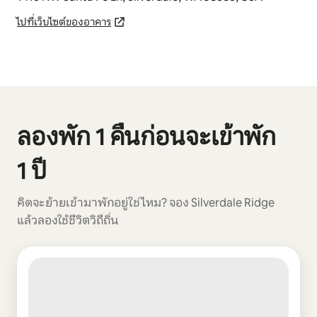
ไปที่เว็บไซต์ของอาคาร
แสดง 0 จาก 0 รายการ
ลองพัก 1 คืนก่อนจะเข้าพัก
1 ปี
คิดจะย้ายเข้ามาพักอยู่ใช่ไหม? จอง Silverdale Ridge
แล้วลองใช้ชีวิตวิถีถิ่น