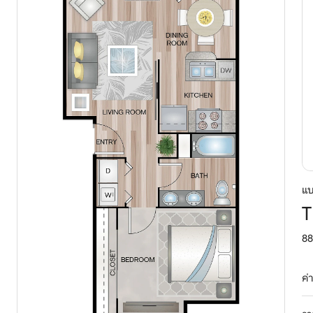
แบ
T
88
ค่