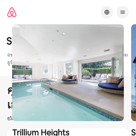
ข้าม
ไป
ยัง
เนื้อหา
Silverdale Ridge
อพาร์ทเมนท์ที่เป็นมิตรกับ Airbnb ในSeattle Metroพร้อม
ยูนิต "1 ห้องนอนและ2 ห้องนอน" ให้เลือก
1 / 30
แสดง 0 จาก 0 รายการ
คุณอาจได้รับ
$
0
ลองมาให้
เช่าที่พักใน Airbnb
ดูวิธีประเมินรายได้
Trillium Heights
S