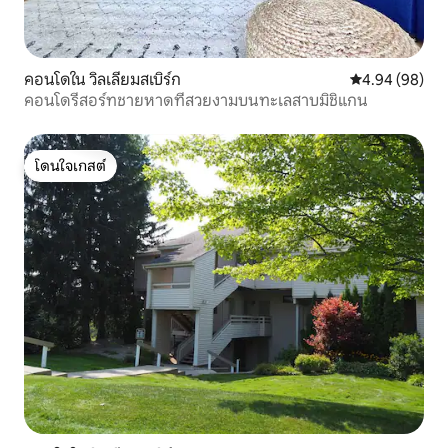
คอนโดใน วิลเลียมสเบิร์ก
คะแนนเฉลี่ย 4.9
4.94 (98)
คอนโดรีสอร์ทชายหาดที่สวยงามบนทะเลสาบมิชิแกน
โดนใจเกสต์
โดนใจเกสต์