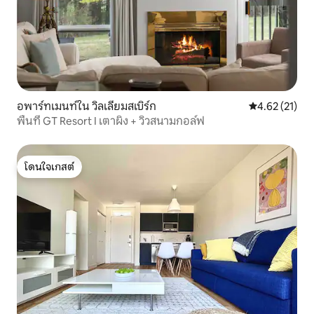
อพาร์ทเมนท์ใน วิลเลียมสเบิร์ก
คะแนนเฉลี่ย 4.
4.62 (21)
พื้นที่ GT Resort I เตาผิง + วิวสนามกอล์ฟ
โดนใจเกสต์
โดนใจเกสต์