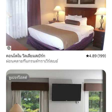
คอนโดใน วิลเลียมสเบิร์ก
คะแนนเฉลี่ย 4.8
4.89 (199)
ผ่อนคลายที่แกรนด์ทราเวิร์สเบย์
ซูเปอร์โฮสต์
ซูเปอร์โฮสต์