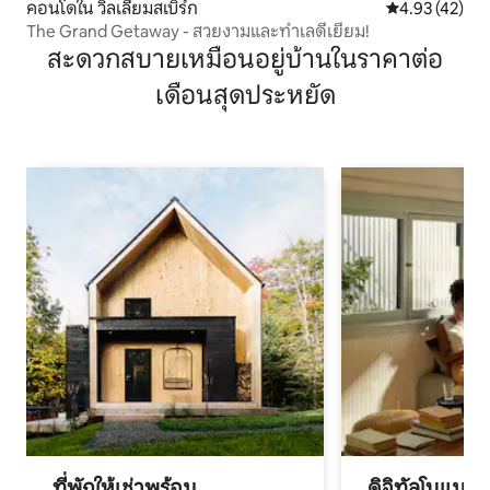
คอนโดใน วิลเลียมสเบิร์ก
คะแนนเฉลี่ย 4.
4.93 (42)
The Grand Getaway - สวยงามและทำเลดีเยี่ยม!
สะดวกสบายเหมือนอยู่บ้านในราคาต่อ
เดือนสุดประหยัด
ที่พักให้เช่าพร้อม
ดิจิทัลโนแมด