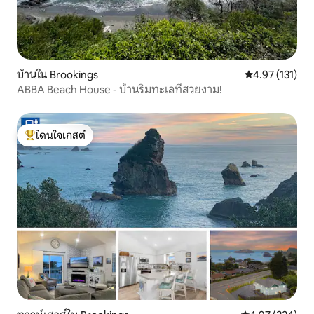
บ้านใน Brookings
คะแนนเฉลี่ย 4.9
4.97 (131)
ABBA Beach House - บ้านริมทะเลที่สวยงาม!
โดนใจเกสต์
โดนใจเกสต์ที่สุด