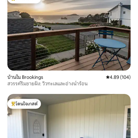
โดนใจเกสต์ที่สุด
บ้านใน Brookings
คะแนนเฉลี่ย 4.8
4.89 (104)
สวรรค์ริมชายฝั่ง: วิวทะเลและอ่างน้ำร้อน
โดนใจเกสต์
โดนใจเกสต์ที่สุด