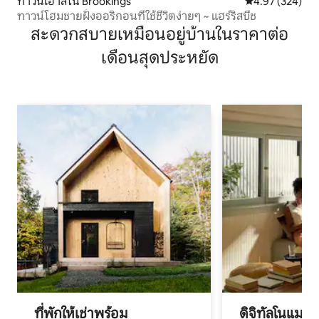
ทาวน์เฮาส์ใน Brookings
คะแนนเฉลี่ย 4.9
4.97 (324)
ทาวน์โฮมชายฝั่งออริกอนที่ใช้ชีวิตง่ายๆ ~ แฮร์ริสบีช
สะดวกสบายเหมือนอยู่บ้านในราคาต่อ
เดือนสุดประหยัด
ที่พักให้เช่าพร้อม
ดิจิทัลโนแมด