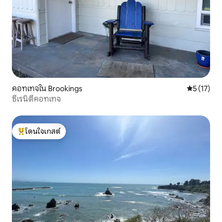
คอทเทจใน Brookings
คะแนนเฉลี่ย
5 (17)
ซีเรนิตี้คอทเทจ
โดนใจเกสต์
โดนใจเกสต์ที่สุด