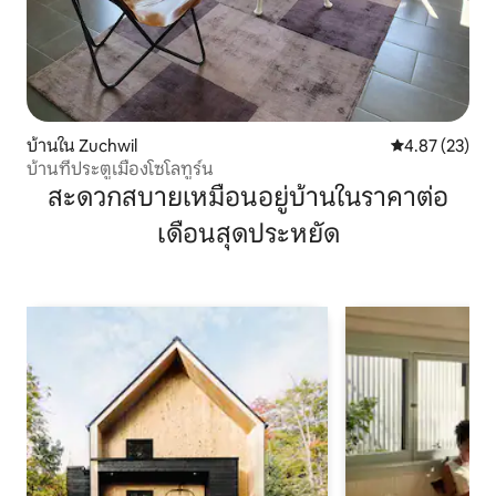
บ้านใน Zuchwil
คะแนนเฉลี่ย 4.
4.87 (23)
บ้านที่ประตูเมืองโซโลทูร์น
สะดวกสบายเหมือนอยู่บ้านในราคาต่อ
เดือนสุดประหยัด