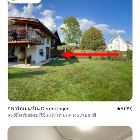
โดนใจเกสต์ที่สุด
อพาร์ทเมนท์ใน Derendingen
คะแนนเฉลี่ย
5 (39)
สตูดิโอพักผ่อนที่มีเสน่ห์ท่ามกลางธรรมชาติ