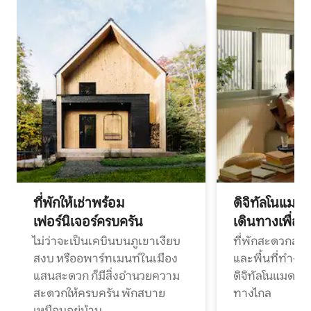
ที่พักให้เช่าพร้อม
ดิจิทัลโนแมด
เฟอร์นิเจอร์ครบครัน
เดินทางเพื่อ
ไม่ว่าจะเป็นเคบินบนภูเขาเงียบ
ที่พักสะดวกสบา
สงบ หรืออพาร์ทเมนท์ในเมือง
และพื้นที่ทำงา
แสนสะดวก ก็มีสิ่งอำนวยความ
ดิจิทัลโนแมดแ
สะดวกให้ครบครัน พักสบาย
ทางไกล
เหมือนอยู่บ้าน