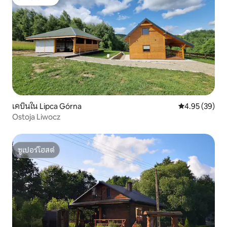
โดนใจเกสต์
เคบินใน Lipca Górna
คะแนนเฉลี่ย 4.
4.95 (39)
Ostoja Liwocz
ซูเปอร์โฮสต์
ซูเปอร์โฮสต์