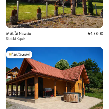
เคบินใน Nawsie
คะแนนเฉลี่ย 4
4.88 (8)
Sielski Kącik
โดนใจเกสต์
โดนใจเกสต์ที่สุด