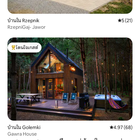
บ้านใน Rzepnik
คะแนนเฉลี่ย
5 (21)
RzepniGaj- Jawor
โดนใจเกสต์
โดนใจเกสต์ที่สุด
บ้านใน Golemki
คะแนนเฉลี่ย 4.
4.97 (68)
Gawra House