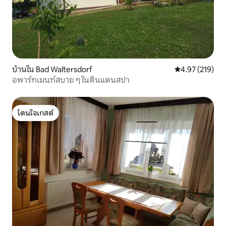
บ้านใน Bad Waltersdorf
คะแนนเฉลี่ย 4.9
4.97 (219)
อพาร์ทเมนท์สบาย ๆ ในดินแดนสปา
โดนใจเกสต์
โดนใจเกสต์