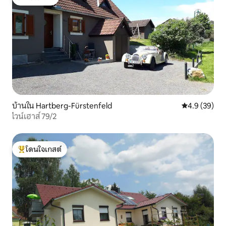
โดนใจเกสต์
บ้านใน Hartberg-Fürstenfeld
คะแนนเฉลี่ย 4
4.9 (39)
ไวน์เฮาส์ 79/2
โดนใจเกสต์
โดนใจเกสต์ที่สุด