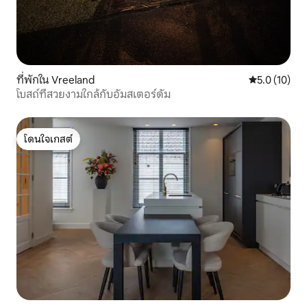
ที่พักใน Vreeland
คะแนนเฉลี่ย 5
5.0 (10)
โบสถ์ที่สวยงามใกล้กับอัมสเตอร์ดัม
โดนใจเกสต์
โดนใจเกสต์