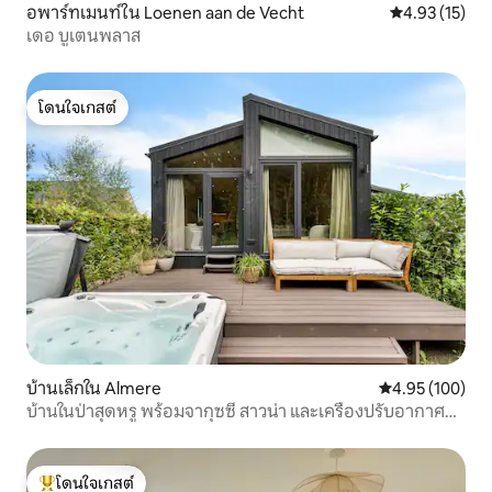
อพาร์ทเมนท์ใน Loenen aan de Vecht
คะแนนเฉลี่ย 4.
4.93 (15)
เดอ บูเตนพลาส
โดนใจเกสต์
โดนใจเกสต์
บ้านเล็กใน Almere
คะแนนเฉลี่ย 4.9
4.95 (100)
บ้านในป่าสุดหรู พร้อมจากุซซี่ สาวน่า และเครื่องปรับอากาศ
ส่วนตัว
โดนใจเกสต์