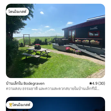
โดนใจเกสต์
โดนใจเกสต์
บ้านเล็กใน Bodegraven
คะแนนเฉลี่ย 4
4.9 (30)
ความสงบ ธรรมชาติ และความสะดวกสบายในบ้านเล็กที่มี
บรรยากาศ
โดนใจเกสต์
โดนใจเกสต์ที่สุด