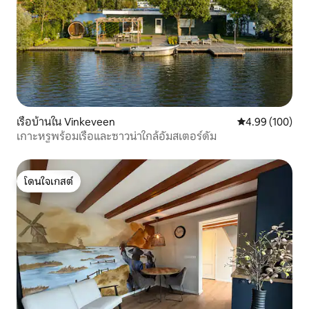
เรือบ้านใน Vinkeveen
คะแนนเฉลี่ย 4.9
4.99 (100)
เกาะหรูพร้อมเรือและซาวน่าใกล้อัมสเตอร์ดัม
โดนใจเกสต์
โดนใจเกสต์