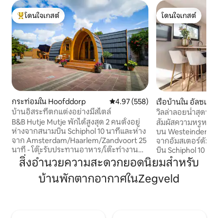
โดนใจเกสต์
โดนใจเกสต์
โดนใจเกสต์ที่สุด
โดนใจเกสต์
กระท่อมใน Hoofddorp
คะแนนเฉลี่ย 4.97 จาก 5, 558 รีวิว
4.97 (558)
เรือบ้านใน อัลซเมียร
บ้านอิสระที่ตกแต่งอย่างมีสไตล์
วิลล่าลอยน้ำสุดหรู
สคิปโฮล
B&B Hutje Mutje พักได้สูงสุด 2 คนตั้งอยู่
สัมผัสความหรูหราบ
ห่างจากสนามบิน Schiphol 10 นาทีและห่าง
บน Westeinderplas
จาก Amsterdam/Haarlem/Zandvoort 25
จากอัมสเตอร์ดัม 
นาที - โต๊ะรับประทานอาหาร/โต๊ะทำงาน
บิน Schiphol 10 นาที
และเก้าอี้นอน 2 ตัว - ทีวีจอแบนและ WIFI -
สำหรับ 2 คนมีการต
สิ่งอำนวยความสะดวกยอดนิยมสำหรับ
ห้องน้ำฝักบัวโถสุขภัณฑ์อ่างล้างหน้าและ
และสะดวกสบาย ห้อง
บ้านพักตากอากาศในZegveld
ไดร์เป่าผม - ห้องครัวขนาดเล็กพร้อมสิ่ง
อำนวยความสะดวกค
อำนวยความสะดวกหลากหลาย - เตียงคู่
ซักผ้าและเครื่องอบ
สปริงกล่อง (2 x 90/200) - เตียงและ
แต่ละบานมีหน้าต่า
ผ้าปูที่นอนแชมพูฟรี - สองระเบียงหนึ่งใน
ที่มีประโยชน์ช่วยใ
นั้นถูกปกคลุม - มีจักรยานให้บริการ 2 คัน -
ที่น่ารื่นรมย์ เพลิด