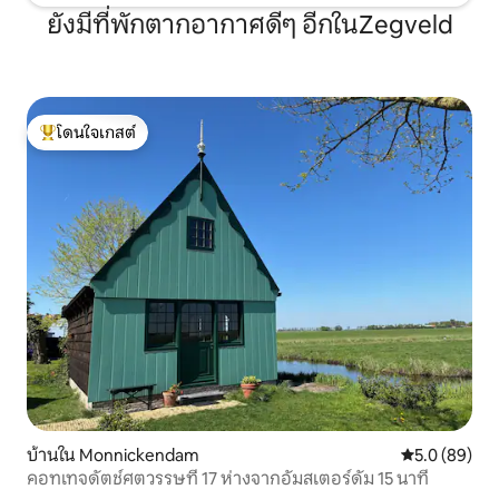
ยังมีที่พักตากอากาศดีๆ อีกในZegveld
โดนใจเกสต์
โดนใจเกสต์ที่สุด
บ้านใน Monnickendam
คะแนนเฉลี่ย 5
5.0 (89)
คอทเทจดัตช์ศตวรรษที่ 17 ห่างจากอัมสเตอร์ดัม 15 นาที