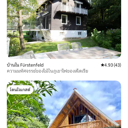
บ้านใน Fürstenfeld
คะแนนเฉลี่ย 4.
4.93 (43)
ความมหัศจรรย์ของไม้ในภูเขาไฟของสไตเรีย
โดนใจเกสต์
โดนใจเกสต์