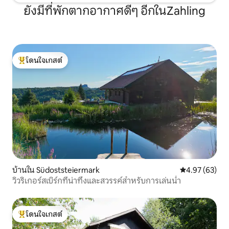
ยังมีที่พักตากอากาศดีๆ อีกในZahling
โดนใจเกสต์
โดนใจเกสต์ที่สุด
บ้านใน Südoststeiermark
คะแนนเฉลี่ย 4.
4.97 (63)
วิวริเกอร์สเบิร์กที่น่าทึ่งและสวรรค์สำหรับการเล่นน้ำ
โดนใจเกสต์
โดนใจเกสต์ที่สุด