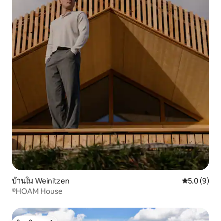
บ้านใน Weinitzen
คะแนนเฉลี่ย 
5.0 (9)
®HOAM House