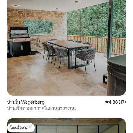
บ้านใน Wagerberg
คะแนนเฉลี่ย 4.
4.88 (17)
บ้านพักตากอากาศในสวนสาธารณะ
โดนใจเกสต์
โดนใจเกสต์