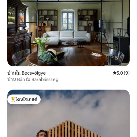
บ้านใน Becsvölgye
คะแนนเฉลี่ย 
5.0 (9)
บ้าน Bán ใน Barabásszeg
โดนใจเกสต์
โดนใจเกสต์ที่สุด