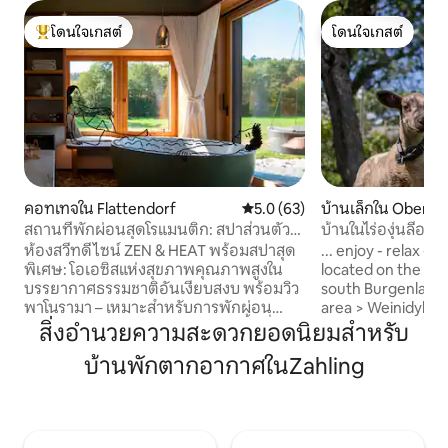
โดนใจเกสต์
โดนใจเกสต์
โดนใจเกสต์ที่สุด
โดนใจเกสต์
คอทเทจใน Flattendorf
คะแนนเฉลี่ย 5.0 จาก 5, 63 รีวิว
5.0 (63)
บ้านเล็กใน Oberwar
สถานที่พักผ่อนสุดโรแมนติก: สปาส่วนตัว
บ้านในไร่องุ่นลีอา
ธรรมชาติ และบุคลิก
ห้องสวีทดีไซน์ ZEN & HEAT พร้อมสปาสุด
... enjoy - relax - 
พิเศษ: โอเอซิสแห่งสุขภาพคุณภาพสูงใน
located on the sle
บรรยากาศธรรมชาติอันเงียบสงบ พร้อมวิว
south Burgenland 
พาโนรามา – เหมาะสำหรับการพักผ่อน
area > Weinidylle 
อย่างผ่อนคลายสำหรับสองท่าน: พื้นที่สปา
ทันสมัยและได้รับกา
สิ่งอำนวยความสะดวกยอดนิยมสำหรับ
เปิดโล่งสู่ภายนอก พร้อมฝักบัวอาบน้ำและ
ยั่งยืนให้บรรยากาศท
บ้านพักตากอากาศในZahling
อ่างอาบน้ำคู่แบบตั้งพื้น ห้องซาวน่าส่วนตัว
และผ่อนคลาย Stöck
ที่ให้ความอบอุ่นอย่างเต็มที่ ห้องนอนพร้อม
ใจด้วยทำเลที่ตั้งที่ม
วิวท้องฟ้าเต็มไปด้วยดวงดาว ห้องพักผ่อน
ที่สปา (เข้าถึงได้
ที่ทันสมัยพร้อมเครื่องเล่นแผ่นเสียง สมาร์ท
ครัวที่มีอุปกรณ์คร
ทีวี เตาผิง เครื่องปรับอากาศ และห้องครัว
ศาลาและเตาฟืนสาม