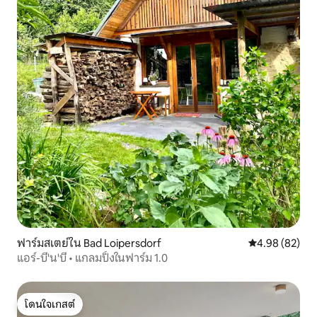
ฟาร์มสเตย์ใน Bad Loipersdorf
คะแนนเฉลี่ย 4.
4.98 (82)
แอร์-บี'น'บี • แกลมปิ้งในฟาร์ม 1.0
โดนใจเกสต์
โดนใจเกสต์