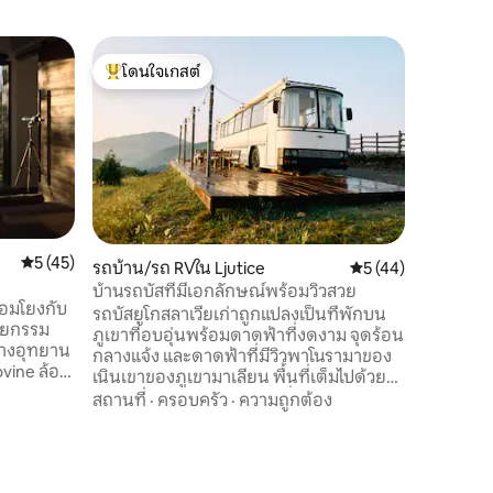
เคบินใน T
โดนใจเกสต์
โดนใจ
Blackberr
โดนใจเกสต์ที่สุด
โดนใจเกส
แบล็คเบอร
สงบล้อมร
ทะเลสาบที
แรงบันด
และญี่ปุ่
สถานที่
·
ความสะดว
ใหญ่ชวนใ
เพลิดเพล
คะแนนเฉลี่ย 5 จาก 5, 45 รีวิว
5 (45)
รถบ้าน/รถ RVใน Ljutice
คะแนนเฉลี่ย 5 จาก 5,
5 (44)
ทะเลสาบ 
บ้านรถบัสที่มีเอกลักษณ์พร้อมวิวสวย
แบบเผาฟ
รถบัสยูโกสลาเวียเก่าถูกแปลงเป็นที่พักบน
ที่พักอัน
ัตยกรรม
ภูเขาที่อบอุ่นพร้อมดาดฟ้าที่งดงาม จุดร้อน
หลบหนีที
ลางอุทยาน
กลางแจ้ง และดาดฟ้าที่มีวิวพาโนรามาของ
vine ล้อม
เนินเขาของภูเขามาเลียน พื้นที่เต็มไปด้วย
ครแตะต้อง
เส้นทางเดินป่าและเส้นทางปั่นจักรยานเสือ
สถานที่
·
ครอบครัว
·
ความถูกต้อง
คุณ ที่
ภูเขาที่ยอดเยี่ยม มีการขี่ม้าและคลาสเรียน
ผ่านทิวทัศน์ที่น่าตื่นตาตื่นใจ ทำอาหารริม
และเงียบ
กองไฟที่มีเตาย่าง ดูพระอาทิตย์ตกจาก
กับคนที่
ด้านบนของรถบัส และผ่อนคลายโดยการดู