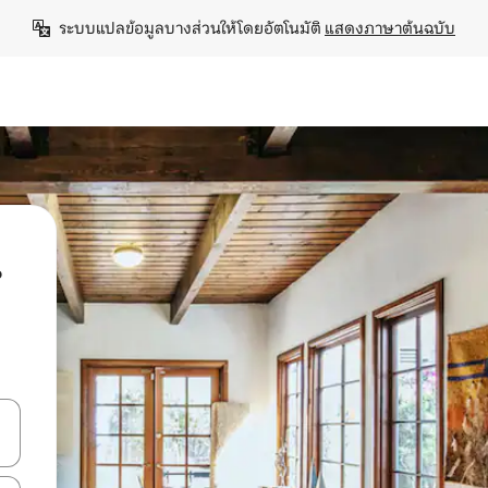
ระบบแปลข้อมูลบางส่วนให้โดยอัตโนมัติ 
แสดงภาษาต้นฉบับ
น
ลการค้นหา