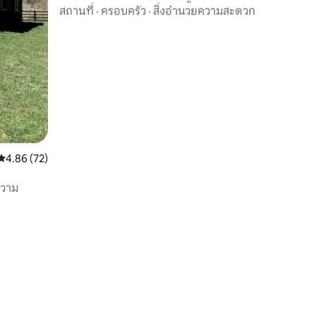
เร่
สถานที่
·
ครอบครัว
·
สิ่งอำนวยความสะดวก
คะแนนเฉลี่ย 4.86 จาก 5, 72 รีวิว
4.86 (72)
ความ