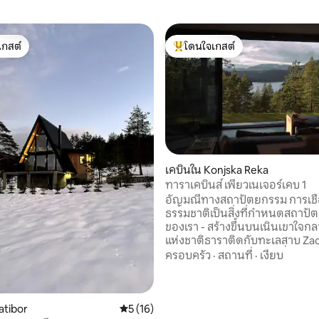
เกสต์
โดนใจเกสต์
์ที่สุด
โดนใจเกสต์ที่สุด
เคบินใน Konjska Reka
ทาราเคบินส์ เพียวเนเจอร์เคบ 1
อัญมณีทางสถาปัตยกรรม การเชื่อมโยงกับ
ธรรมชาติเป็นสิ่งที่กำหนดสถาป
ของเรา - สร้างขึ้นบนเนินเขาใจก
แห่งชาติธาราติดกับทะเลสาบ Zao
รอบด้วยความทุรกันดารที่ไม่มีใ
ครอบครัว
·
สถานที่
·
เงียบ
สัมผัสเวลาและพื้นที่ตามเงื่อนไขของ
Tara Cabins Pure Nature สัมผัส
ประสบการณ์การเข้าพักที่ราบรื่น
สงบมุ่งเน้นไปที่การใช้เวลาอันมีค่า
80 รีวิว
atibor
คะแนนเฉลี่ย 5 จาก 5, 16 รีวิว
5 (16)