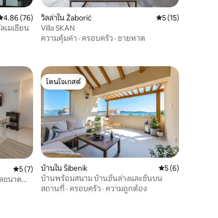
คะแนนเฉลี่ย 4.86 จาก 5, 76 รีวิว
4.86 (76)
วิลล่าใน Žaborić
คะแนนเฉลี่ย 5 จาก 5,
5 (15)
ลเมเชี่ยน
Villa SKAN
ความคุ้มค่า
·
ครอบครัว
·
ชายหาด
โดนใจเกสต์
โดนใจเกสต์
บ้านใน Šibenik
คะแนนเฉลี่ย 5 จาก 5
5 (6)
คะแนนเฉลี่ย 5 จาก 5, 7 รีวิว
5 (7)
บ้านพร้อมสนาม บ้านชั้นล่างและชั้นบน
เลขนาด
สถานที่
·
ครอบครัว
·
ความถูกต้อง