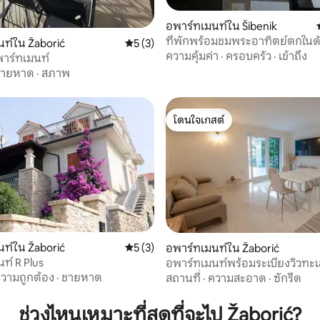
, 3 รีวิว
อพาร์ทเมนท์ใน Šibenik
ที่พักพร้อมชมพระอาทิตย์ตกในดั
ท์ใน Žaborić
คะแนนเฉลี่ย 5 จาก 5, 3 รีวิว
5 (3)
ความคุ้มค่า
·
ครอบครัว
·
เข้าถึง
พาร์ทเมนท์
ชายหาด
·
สภาพ
โดนใจเกสต์
โดนใจเกสต์
ท์ใน Žaborić
คะแนนเฉลี่ย 5 จาก 5, 3 รีวิว
5 (3)
อพาร์ทเมนท์ใน Žaborić
ท์ R Plus
อพาร์ทเมนท์พร้อมระเบียงวิวทะ
21 รีวิว
ใหญ่
วามถูกต้อง
·
ชายหาด
สถานที่
·
ความสะอาด
·
ซักรีด
ช่วงไหนเหมาะที่สุดที่จะไป Žaborić?