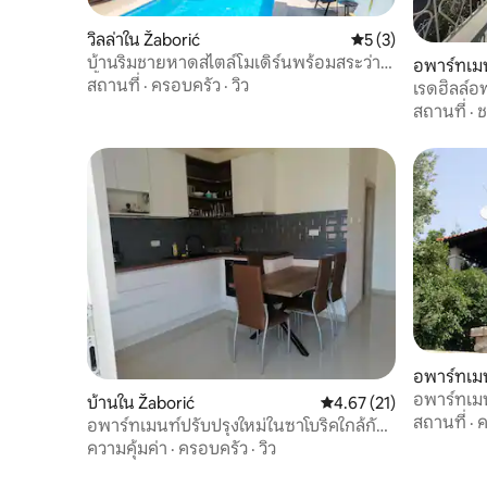
วิลล่าใน Žaborić
คะแนนเฉลี่ย 5 จาก 5
5 (3)
บ้านริมชายหาดสไตล์โมเดิร์นพร้อมสระว่าย
อพาร์ทเมน
น้ำ - Villa Perina
สถานที่
·
ครอบครัว
·
วิว
เรดฮิลล์อ
สถานที่
·
อพาร์ทเมน
อพาร์ทเมน
บ้านใน Žaborić
คะแนนเฉลี่ย 4.67 จาก 5, 
4.67 (21)
สถานที่
·
ค
อพาร์ทเมนท์ปรับปรุงใหม่ในซาโบริคใกล้กับซี
เบนิก
ความคุ้มค่า
·
ครอบครัว
·
วิว