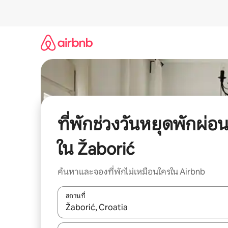
ข้าม
ไป
ยัง
เนื้อหา
ที่พักช่วงวันหยุดพักผ่อ
ใน Žaborić
ค้นหาและจองที่พักไม่เหมือนใครใน Airbnb
สถานที่
ใช้ลูกศรขึ้นลง หรือใช้การสัมผัสหรือปัด เพื่อสำรวจผ