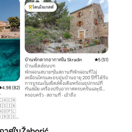
วิลล่าใน 
โดนใจเกสต์
โดนใจ
สโตนวิลล่า
โดนใจเกสต์ที่สุด
โดนใจเกส
ทะเล
วิลล่าสโม
ว่ายน้ำอุ
พาโนรามา 
องุ่นของว
ออกแบบมา
สถานที่
·
สงบ ความ
สุขภาพระ
ผสมผสานส
บ้านพักตากอากาศใน Skradin
คะแนนเฉลี่ย 5 จาก 5,
5 (51)
ความสะดว
บ้านสไตล์ชนบท
จากผู้เข
พักผ่อนสบายๆในสถานที่พักผ่อนที่ไม่
หรือกลุ่ม
เหมือนใครและอบอุ่นบ้านอายุ 200 ปีที่ได้รับ
เมดิเตอร์
การบูรณะในสไตล์ดั้งเดิมพร้อมอุปกรณ์ที่
คะแนนเฉลี่ย 4.98 จาก 5, 82 รีวิว
4.98 (82)
ทันสมัย เครื่องปรับอากาศครบครันและมี
~
Wi-Fi ฟรีและทีวีพร้อมช่องเน็ตฟลิกซ์ ชั้น 1
ครอบครัว
·
สถานที่
·
เข้าถึง
🇨🇦🇨🇳
ประกอบด้วยห้องครัว ห้องรับประทาน
🇮🇸🇮🇳
อาหาร ห้องนั่งเล่น และห้องน้ำพร้อมเครื่อง
🇳🇴🇵🇱
ซักผ้า ชั้น 2 มีห้องพัก 2 ห้องพร้อมเตียงคู่
🇰🇷🇪🇸
และห้องน้ำแยกต่างหาก บ้านมีระเบียง
หลายแห่ง: ระเบียงส่วนตัวข้างบ้านที่มอง
งวางอยู่ตรง
เห็นเมืองและแม่น้ำและระเบียงกลางที่กว้าง
กาศในŽaborić