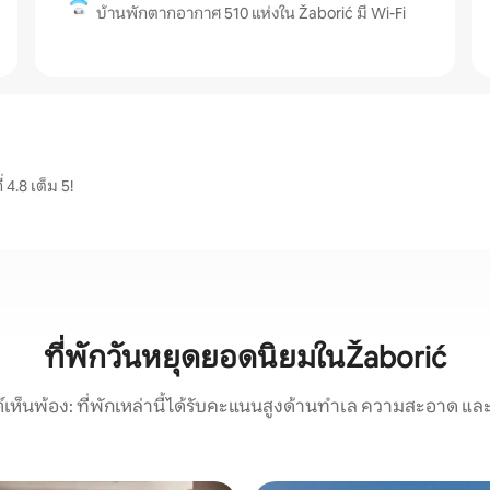
บ้านพักตากอากาศ 510 แห่งใน Žaborić มี Wi-Fi
 4.8 เต็ม 5!
ที่พักวันหยุดยอดนิยมในŽaborić
์เห็นพ้อง: ที่พักเหล่านี้ได้รับคะแนนสูงด้านทำเล ความสะอาด และ