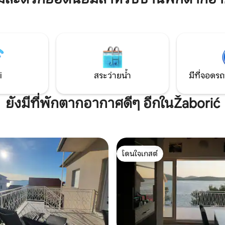
หน้าคุณในบ้านริมทะเลที่ตั้งอยู่ใ
่นานก็ถึง Primošten
เพียง 5 นาทีจาก Primošten ทิวทัศน์ที่น่าตื่น
ตาตื่นใจพื้นที่เงียบสงบบรรยากา
และผ่อนคลายกับเจ้าของที่พักที่
จะไม่ทำให้คุณไม่สนใจและอาจทำใ
ตกหลุมรักที่พักของเรา ☺️
i
สระว่ายน้ำ
มีที่จอดรถ
ยังมีที่พักตากอากาศดีๆ อีกในŽaborić
โดนใจเกสต์
โดนใจเกสต์