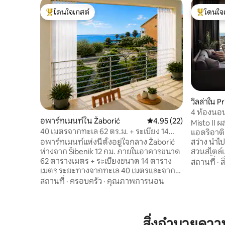
โดนใจเกสต์
โดนใจ
โดนใจเกสต์ที่สุด
โดนใจเกสต
วิลล่าใน 
4 ห้องนอนท
อพาร์ทเมนท์ใน Žaborić
คะแนนเฉลี่ย 4.95 จาก 5, 
4.95 (22)
ตัว และวิ
Misto II 
40 เมตรจากทะเล 62 ตร.ม. + ระเบียง 14
แอดริอาติก
ตร.ม. วิวทะเลและสวน
สว่าง นำไป
อพาร์ทเมนท์แห่งนี้ตั้งอยู่ใจกลาง Žaborić
สวนสไตล์เ
ห่างจาก Šibenik 12 กม. ภายในอาคารขนาด
นอนทั้ง 4 
62 ตารางเมตร + ระเบียงขนาด 14 ตาราง
สถานที่
·
ส
ทางทะเล รว
เมตร ระยะทางจากทะเล 40 เมตรและจาก
บริเวณสระ
ชายหาด 60 เมตร ในบริเวณใกล้เคียงมีร้าน
สถานที่
·
ครอบครัว
·
คุณภาพการนอน
และครัวกล
อาหาร (ห่างออกไป 50 เมตร) คาเฟ่ (ห่าง
สบายสำหร
ออกไป 30 เมตร) และสนามเด็กเล่น (40
ด้วยกัน บ้
เมตร) อพาร์ทเมนท์อยู่ที่ชั้นแรกของบ้าน
คน อนุญาตใ
ประกอบด้วย 2 ห้องนอน 1 ห้องครัว + ห้อง
สิ่งอำนวยคว