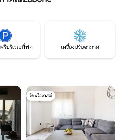
นบิโลขับรถ
ขวางพร้อมบาร์บีคิว
ศอบอุ่น
ยอดเยี่ยม
ห้คุณ
ฟรีบริเวณที่พัก
เครื่องปรับอากาศ
โดนใจเกสต์
โดนใจเกสต์