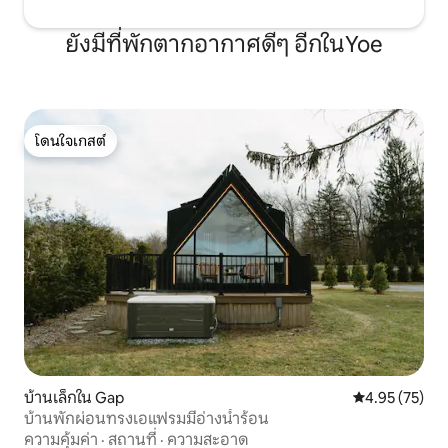
ยังมีที่พักตากอากาศดีๆ อีกในYoe
โดนใจเกสต์
โดนใจเกสต์
บ้านเล็กใน Gap
คะแนนเฉลี่ย 4.
4.95 (75)
บ้านพักผ่อนทรงเอแฟรมมีอ่างน้ำร้อน
ความคุ้มค่า
·
สถานที่
·
ความสะอาด