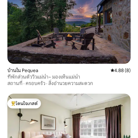
บ้านใน Pequea
คะแนนเฉลี่ย 4
4.88 (8)
ที่พักส่วนตัววิวแม่น้ำ~ มองเห็นแม่น้ำ
สถานที่
·
ครอบครัว
·
สิ่งอำนวยความสะดวก
โดนใจเกสต์
โดนใจเกสต์ที่สุด