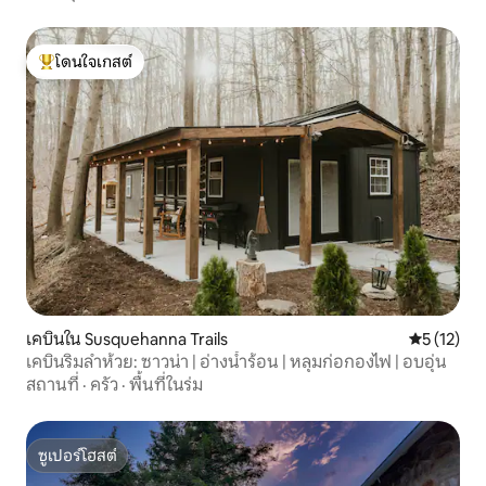
โดนใจเกสต์
โดนใจเกสต์ที่สุด
เคบินใน Susquehanna Trails
คะแนนเฉลี่ย
5 (12)
เคบินริมลำห้วย: ซาวน่า | อ่างน้ำร้อน | หลุมก่อกองไฟ | อบอุ่น
สถานที่
·
ครัว
·
พื้นที่ในร่ม
ซูเปอร์โฮสต์
ซูเปอร์โฮสต์