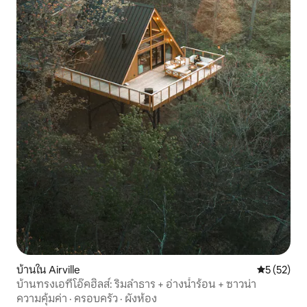
บ้านใน Airville
คะแนนเฉลี่ย
5 (52)
บ้านทรงเอที่โอ๊คฮิลส์: ริมลำธาร + อ่างน้ำร้อน + ซาวน่า
ความคุ้มค่า
·
ครอบครัว
·
ผังห้อง