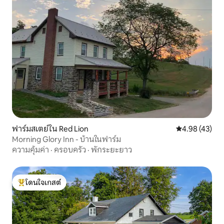
ฟาร์มสเตย์ใน Red Lion
คะแนนเฉลี่ย 4.
4.98 (43)
Morning Glory Inn - บ้านในฟาร์ม
ความคุ้มค่า
·
ครอบครัว
·
พักระยะยาว
โดนใจเกสต์
โดนใจเกสต์ที่สุด