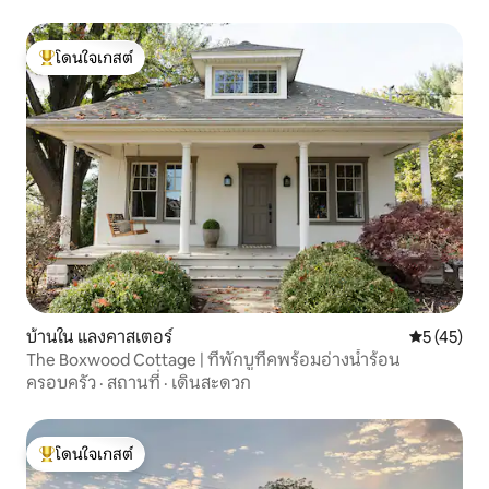
โดนใจเกสต์
โดนใจเกสต์ที่สุด
บ้านใน แลงคาสเตอร์
คะแนนเฉลี่ย
5 (45)
The Boxwood Cottage | ที่พักบูทีคพร้อมอ่างน้ำร้อน
ครอบครัว
·
สถานที่
·
เดินสะดวก
โดนใจเกสต์
โดนใจเกสต์ที่สุด