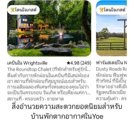
โดนใจเกสต์
โดนใจเกสต์
โดนใจเกสต์ที่สุด
โดนใจเกสต์ที่สุด
ฟาร์มสเตย์ใน New
เคบินใน Wrightsville
คะแนนเฉลี่ย 4.98 จาก 5, 249 รีวิว
4.98 (249)
Dusty Roads Ranc
The Roundtop Chalet (ที่พักสำหรับคู่รักโร
แมนติก)
พักผ่อน ฟื้นฟูพลัง
ดื่มด่ำกับการพักผ่อนในเคบินที่มีเสน่ห์ของ
ทิวทัศน์ ที่นี่เป็นที
เรา สถานที่พักผ่อนที่สมบูรณ์แบบสำหรับ
รักษาอย่างดีเยี่ยมใ
การเฉลิมฉลองพิเศษทั้งหมดของคุณ ไม่ว่า
รัฐเพนซิลเวเนีย ตั้
จะเป็นวันครบรอบ วันเกิด หรือเพียงแค่การ
สบายจากยอร์ก แลน
หลบหนีจากกิจวัตรประจำวันที่จำเป็นมาก
ความคุ้มค่า
·
ครอบค
สถานที่
·
ครอบครัว
·
ชายหาด
ติมอร์ อยู่ใกล้กั
เคบินนี้ออกแบบมาอย่างสมบูรณ์แบบ
สิ่งอำนวยความสะดวกยอดนิยมสำหรับ
โรงบ่มไวน์/โรงกลั่น
สำหรับการพักผ่อนแบบโรแมนติก ผสม
บ้านพักตากอากาศในYoe
เพลิดเพลินกับยาม
ผสานเสน่ห์แบบชนบทเข้ากับความสะดวก
กองไฟในฟาร์มม้าเข
สบายที่ทันสมัยอย่างลงตัว เพลิดเพลินกับ
เดินเล่นในป่าที่มีท
ความอบอุ่นของเตาผิงที่อบอุ่น ผ่อนคลาย
บริการนวดบำบัดใ
ในอ่างน้ำร้อน และดื่มด่ำกับลาเต้แบบไม่