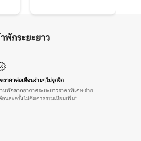
้าพักระยะยาว
ิดราคาต่อเดือนง่ายๆ ไม่จุกจิก
้านพักตากอากาศระยะยาวราคาพิเศษ จ่าย
ดือนละครั้ง ไม่คิดค่าธรรมเนียมเพิ่ม*