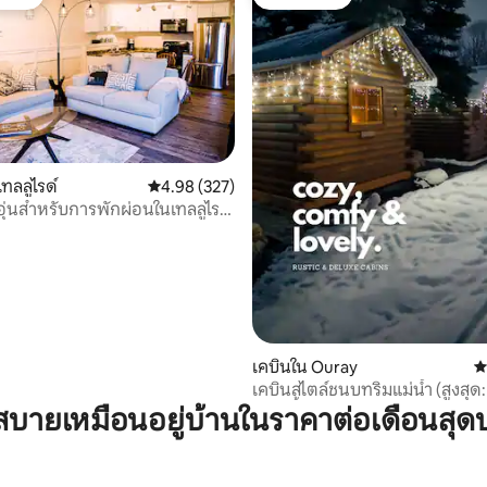
์ที่สุด
โดนใจเกสต์
47 รีวิว
ทลลูไรด์
คะแนนเฉลี่ย 4.98 จาก 5, 327 รีวิว
4.98 (327)
อุ่นสำหรับการพักผ่อนในเทลลูไรด์
เคบินใน Ouray
ค
เคบินสไตล์ชนบทริมแม่น้ำ (สูงสุด:
สัตว์เลี้ยงและสปา
บายเหมือนอยู่บ้านในราคาต่อเดือนสุด