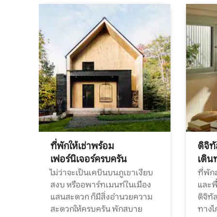
ที่พักให้เช่าพร้อม
ดิจิ
เฟอร์นิเจอร์ครบครัน
เดิน
ไม่ว่าจะเป็นเคบินบนภูเขาเงียบ
ที่พั
สงบ หรืออพาร์ทเมนท์ในเมือง
และพื
แสนสะดวก ก็มีสิ่งอำนวยความ
ดิจิ
สะดวกให้ครบครัน พักสบาย
ทางไ