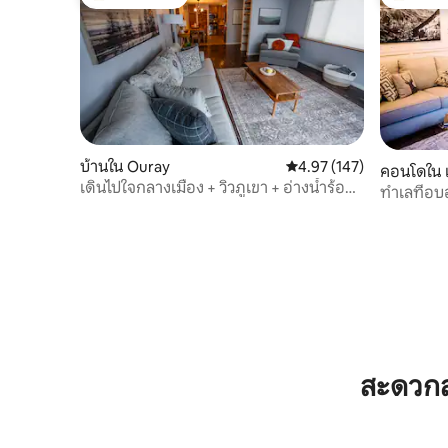
โดนใจเกสต์ที่สุด
โดนใจเกสต
บ้านใน Ouray
คะแนนเฉลี่ย 4.97 จาก 5, 1
4.97 (147)
คอนโดใน เ
เดินไปใจกลางเมือง + วิวภูเขา + อ่างน้ำร้อน
ทำเลที่อบ
+ โรงจอดรถ
ของคุณ!
สะดวกส