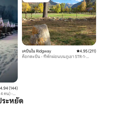
โดนใจเกสต์ที่สุด
เคบินใน Ridgway
คะแนนเฉลี่ย 4.95 จาก 5, 
4.95 (211)
ค็อกตะบิน - ที่พักผ่อนบนภูเขา STR-1-
2024-017
ะแนนเฉลี่ย 4.94 จาก 5, 144 รีวิว
4.94 (144)
 4 คน) -
ประหยัด