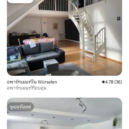
โดนใจเกสต์
อพาร์ทเมนท์ใน Würselen
คะแนนเฉลี่ย 4.
4.78 (36)
อพาร์ทเมนท์ที่อบอุ่น
ซูเปอร์โฮสต์
ซูเปอร์โฮสต์