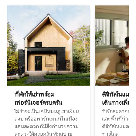
ที่พักให้เช่าพร้อม
ดิจิทัลโนแมด
เฟอร์นิเจอร์ครบครัน
เดินทางเพื่อ
ไม่ว่าจะเป็นเคบินบนภูเขาเงียบ
ที่พักสะดวกสบา
สงบ หรืออพาร์ทเมนท์ในเมือง
และพื้นที่ทำงา
แสนสะดวก ก็มีสิ่งอำนวยความ
ดิจิทัลโนแมดแ
สะดวกให้ครบครัน พักสบาย
ทางไกล