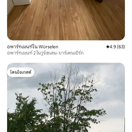
อพาร์ทเมนท์ใน Würselen
คะแนนเฉลี่ย 4
4.9 (63)
อพาร์ทเมนท์ 2 ในวูร์เซเลน-บาร์เดนเบิร์ก
โดนใจเกสต์
โดนใจเกสต์