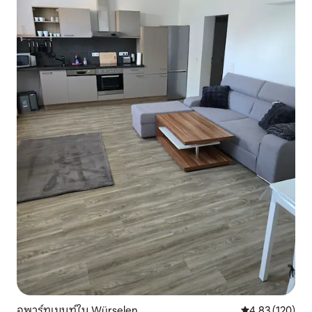
อพาร์ทเมนท์ใน Würselen
คะแนนเฉลี่ย 4.8
4.83 (120)