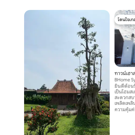
โดนใจเกส
โดนใจเกส
ทาวน์เฮา
ber
BHome Sya
อุตสาหกร
ยินดีต้อนร
เป็นโฮมสเ
สะดวกสบา
เพลิดเพลิ
โฮมสเตย์ส
ความคุ้มค่
คอนกรีตโป
สัมผัสไม้ท
อบอุ่น เห
ทำงาน ด้วยการออกแบบที่เรียบง่ายและมี