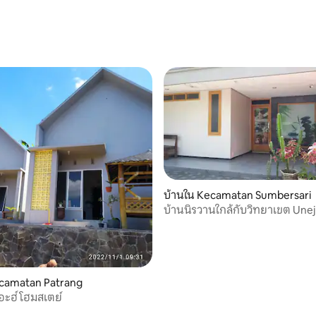
บ้านใน Kecamatan Sumbersari
บ้านนิรวานใกล้กับวิทยาเขต Unej
, 4 รีวิว
ecamatan Patrang
ีอะฮ์ โฮมสเตย์