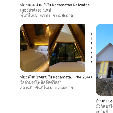
ห้องนอนส่วนตัวใน Kecamatan Kaliwates
เมอร์ปาติโฮมสเตย์
พื้นที่ในร่ม
·
สภาพ
·
ความสะอาด
ห้องพักในโรงแรมใน Kecamatan
คะแนนเฉลี่ย 4.25 จาก 5
4.25 (4)
Kaliwates
วิลล่ามอร์โฟซิสอีสต์วิลล่า
สถานที่
·
พื้นที่ในร่ม
·
ความสบาย
บ้านใน K
มังกิส ชาร
สถานที่