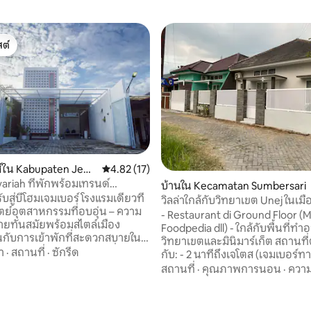
ต์
ต์
ส์ใน Kabupaten Jem
คะแนนเฉลี่ย 4.82 จาก 5, 17 รีวิว
4.82 (17)
riah ที่พักพร้อมเทรนด์
บ้านใน Kecamatan Sumbersari
รม
ับสู่บีโฮมเจมเบอร์ โรงแรมเดียวที่
วิลล่าใกล้กับวิทยาเขต Unej ในเมื
ตย์อุตสาหกรรมที่อบอุ่น – ความ
- Restaurant di Ground Floor (M
ยทันสมัยพร้อมสไตล์เมือง
Foodpedia dll) - ใกล้กับพื้นที่
นกับการเข้าพักที่สะดวกสบายใน
วิทยาเขตและมินิมาร์เก็ต สถานที่ตั้งอยู่ใกล้
ไตล์อินดัสเตรียลของเราที่มี
า
·
สถานที่
·
ซักรีด
กับ: - 2 นาทีถึงเจโตส (เจมเบอร์ท
นเปิด ตกแต่งด้วยเหล็กสีดำ และ
- 5 นาทีถึงโรงพยาบาลทันตกรร
สถานที่
·
คุณภาพการนอน
·
ความ
ี่อบอุ่น ที่พักทันสมัย สะอาดและ
UNEJ - 5 นาทีถึงเจมเบอร์สเตทโพ
มาะสำหรับการพักผ่อนหรือ
7 นาทีถึงมหาวิทยาลัยเจมเบอร์สเ
นาทีถึง Alun Alun Jember - 15 น