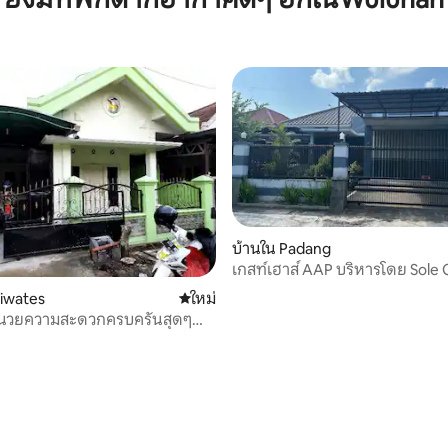
บ้านใน Padang
เกสท์เฮาส์ AAP บริหารโดย Sole
liwates
ที่พักใหม่
ใหม่
อำนวยความสะดวกครบครันสุดๆ
เจมเบอร์