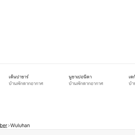
เด็นปาซาร์
นูซาเปอนีดา
เตก
บ้านพักตากอากาศ
บ้านพักตากอากาศ
บ้
ber
Wuluhan