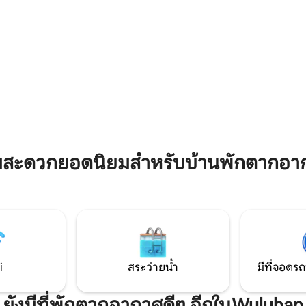
ธรรมชาติ และการจัดวางที่ดี โฮม
โรงพยาบาล Dr Soebandi Jember
หมาะสำหรับคู่รัก ครอบครัวขนาด
ถึงห้างลิปโปเจมเบอร์ - 1 นาทีไปยั
นักเดินทางคนเดียวที่กำลังมองหา
มหาวิทยาลัยเจมเบอร์โอเพ่น - 5 น
ักที่สงบและสะดวกสบาย
Unej Campus Foodcourt Food
ามสะดวกยอดนิยมสำหรับบ้านพักตากอา
i
สระว่ายน้ำ
มีที่จอดรถ
ยังมีที่พักตากอากาศดีๆ อีกในWuluhan