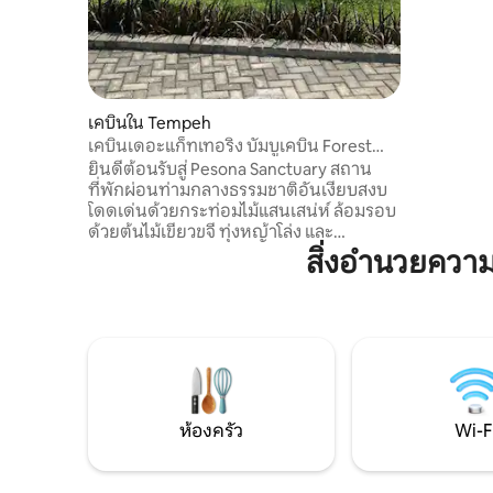
สไตล์ แสง
สเตย์นี้เ
เล็ก หรือ
การเข้าพ
เคบินใน Tempeh
เคบินเดอะแก็ทเทอริง บัมบูเคบิน Forest
Cabin
ยินดีต้อนรับสู่ Pesona Sanctuary สถาน
ที่พักผ่อนท่ามกลางธรรมชาติอันเงียบสงบ
โดดเด่นด้วยกระท่อมไม้แสนเสน่ห์ ล้อมรอบ
ด้วยต้นไม้เขียวขจี ทุ่งหญ้าโล่ง และ
บรรยากาศธรรมชาติอันสงบเงียบ ออกแบบ
สิ่งอำนวยคว
มาสำหรับผู้ที่ต้องการหลีกหนีความวุ่นวาย
และแสวงหาความสุขอย่างช้าๆ ที่นี่มอบ
ประสบการณ์ที่ไม่เหมือนใคร ให้แขกได้เชื่อม
ต่อกับธรรมชาติและเพลิดเพลินกับช่วงเวลา
ที่เรียบง่ายและผ่อนคลาย ที่พักแห่งนี้เหมาะ
สำหรับการเข้าพักเป็นกลุ่มและการจัด
กิจกรรมพักผ่อน สามารถรองรับแขกได้ถึง
15-20 ท่านอย่างสะดวกสบาย ด้วยกระท่อม
ห้องครัว
Wi-F
ไม้ส่วนตัวและกระท่อมรวมขนาดใหญ่