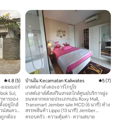
บ้านใน L
บ้านพักต
บ้านตั้งอ
สวนเล็กๆ
นี้มี Wi-F
ทำน้ำอุ่น
ห้องมีเค
สถานที่
เย็น มีห้อ
นั่งบีนแ
ร์ททีวีสำ
บนดาดฟ้า
คะแนนเฉลี่ย 4.8 จาก 5, 5 รีวิว
4.8 (5)
บ้านใน Kecamatan Kaliwates
คะแนนเฉลี่ย 5 จาก 5
5 (7)
บริสุทธิ์
องเจมเบอร์
เกสต์เฮาส์ เดอะอาร์โกปูโร
bok Sul,
เกสต์เฮาส์สไตล์วินเทจส ใกล้ศูนย์บริการฝูง
ทำอาหารของ
ชนหลากหลายประเภทเช่น Roxy Mall,
Transmart Jember และ MCD (6 นาที) ห้าง
าวน์สแควร์)
สรรพสินค้า Lippo (13 นาที) Jember
มและปาก
Square (15 นาที) ห้องออกกำลังกาย (1 นาที)
ถูกต้อง
ครอบครัว
·
ความคุ้มค่า
·
ความสบาย
ลีเทคนิค -
ที่พักดีเหมาะแก่การพักผ่อนอย่างมีความสุข
ตท - 12
หลังจากการเดินทางไปชายหาดปาคุมะ หรือ
าทีไปยัง
ระหว่างการเดินทางของคุณที่ Bromo และ