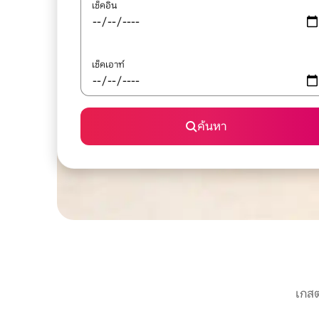
เช็คอิน
เช็คเอาท์
ค้นหา
เกสต