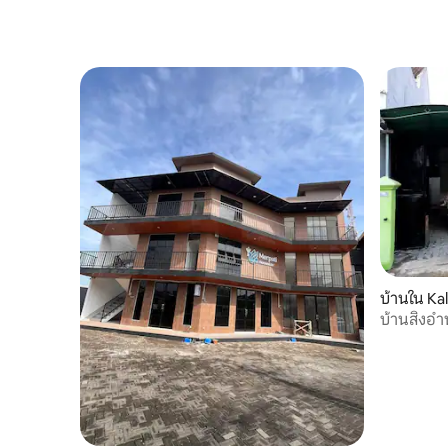
บ้านใน Ka
บ้านสิ่ง
กลางเมือง