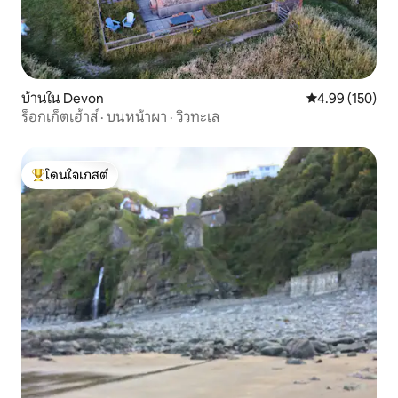
บ้านใน Devon
คะแนนเฉลี่ย 4.9
4.99 (150)
ร็อกเก็ตเฮ้าส์ · บนหน้าผา · วิวทะเล
โดนใจเกสต์
โดนใจเกสต์ที่สุด