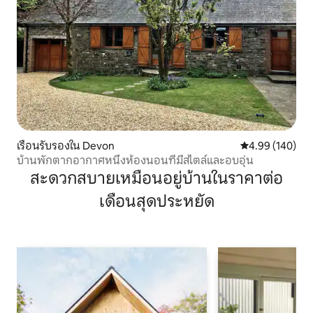
เรือนรับรองใน Devon
คะแนนเฉลี่ย 4.9
4.99 (140)
บ้านพักตากอากาศหนึ่งห้องนอนที่มีสไตล์และอบอุ่น
สะดวกสบายเหมือนอยู่บ้านในราคาต่อ
เดือนสุดประหยัด