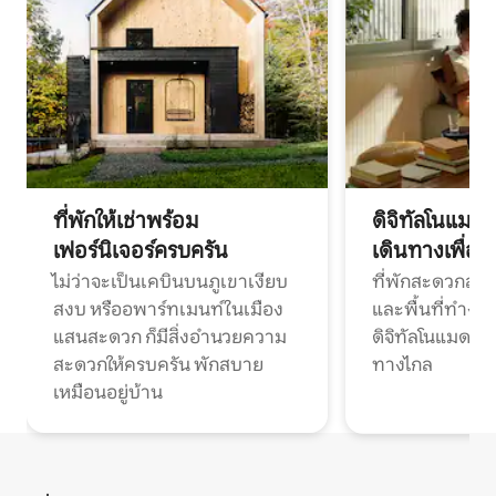
ที่พักให้เช่าพร้อม
ดิจิทัลโนแมด
เฟอร์นิเจอร์ครบครัน
เดินทางเพื่อ
ไม่ว่าจะเป็นเคบินบนภูเขาเงียบ
ที่พักสะดวกสบา
สงบ หรืออพาร์ทเมนท์ในเมือง
และพื้นที่ทำงา
แสนสะดวก ก็มีสิ่งอำนวยความ
ดิจิทัลโนแมดแ
สะดวกให้ครบครัน พักสบาย
ทางไกล
เหมือนอยู่บ้าน