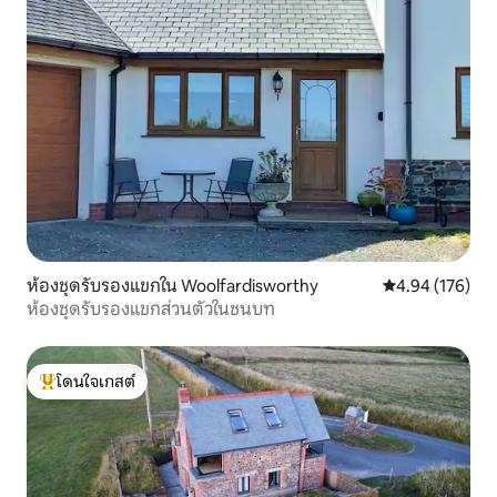
ห้องชุดรับรองแขกใน Woolfardisworthy
คะแนนเฉลี่ย 4.9
4.94 (176)
ห้องชุดรับรองแขกส่วนตัวในชนบท
โดนใจเกสต์
โดนใจเกสต์ที่สุด