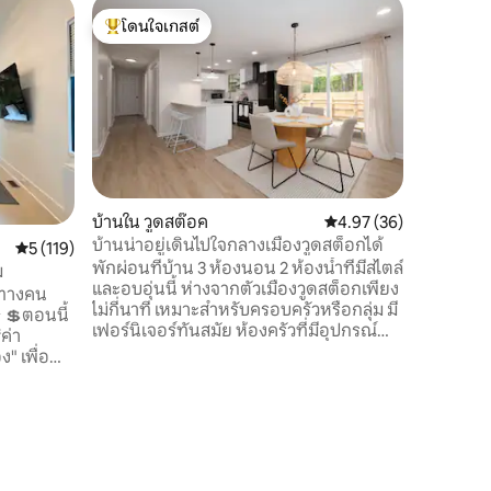
เรือนรับ
โดนใจเกสต์
โดนใจ
คอทเทจโคซ
โดนใจเกสต์ที่สุด
โดนใจเกส
บนพื้นที่
Sawmill C
นอนใหญ่ 
หลักที่นำ
กว้างขวางพร้
นท์เพิ่มเติมอยู
ด้วยห้องใ
รูปแบบ ตั้งอยู่บนพื้นที่ป่าที่มีเส้นทางเดิน
มากกว่าคร
บ้านใน วูดสต๊อค
คะแนนเฉลี่ย 4.97 จาก 5,
4.97 (36)
สวยงามพร
บ้านน่าอยู่เดินไปใจกลางเมืองวูดสต็อกได้
คะแนนเฉลี่ย 5 จาก 5, 119 รีวิว
5 (119)
ต้นไม้และอ่างน้ำร้อ
พักผ่อนที่บ้าน 3 ห้องนอน 2 ห้องน้ำที่มีสไตล์
-575 โรง
ม
และอบอุ่นนี้ ห่างจากตัวเมืองวูดสต็อกเพียง
สมาร์ททีว
ดินทางคน
ไม่กี่นาที เหมาะสำหรับครอบครัวหรือกลุ่ม มี
โดยตรง
้
เฟอร์นิเจอร์ทันสมัย ห้องครัวที่มีอุปกรณ์
ค่า
ครบครัน และสวนหลังบ้านส่วนตัวกว้าง
" เพื่อ
ขวางพร้อมกองไฟ เดินไปร้านอาหาร บาร์
งิน 🛑
สวนสาธารณะ และทางเดินป่าได้ภายใน 10
่านกฎ
นาที! สำรวจสถานที่ท่องเที่ยวใกล้เคียง E
านล่าง👇
Cobb Baseball 5-7 นาที เลคพอยท์สปอร์ต
ulum Suite
21 นาที เดอะแบตเตอรีแอตแลนตา 20 นาที
งียบสงบ
ดาวน์ทาวน์แอตแลนตา 35 นาที พักผ่อน
ายของบ้าน