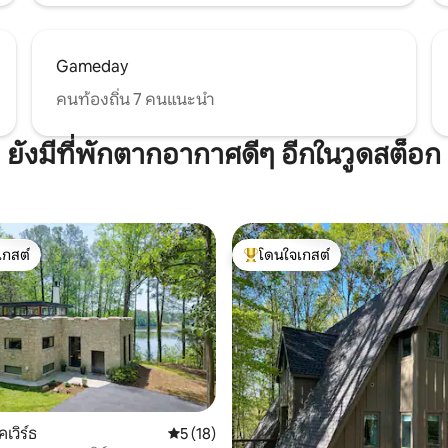
Gameday
คนท้องถิ่น 7 คนแนะนำ
ยังมีที่พักตากอากาศดีๆ อีกในวูดสต็อก
เกสต์
โดนใจเกสต์
์ที่สุด
โดนใจเกสต์ที่สุด
เวิร์ธ
คะแนนเฉลี่ย 5 จาก 5, 18 รีวิว
5 (18)
 13 รีวิว