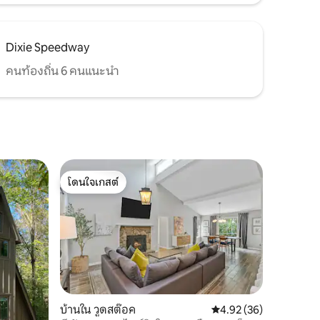
Dixie Speedway
คนท้องถิ่น 6 คนแนะนำ
โดนใจเกสต์
โดนใจเกสต์
บ้านใน วูดสต๊อค
คะแนนเฉลี่ย 4.92 จาก 5,
4.92 (36)