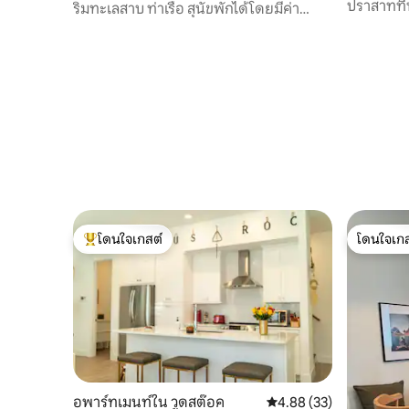
ปราสาทที่
ริมทะเลสาบ ท่าเรือ สุนัขพักได้โดยมีค่า
ธรรมเนียม ศูนย์กีฬา 15 ไมล์
โดนใจเกสต์
โดนใจเกส
โดนใจเกสต์ที่สุด
โดนใจเกส
อพาร์ทเมนท์ใน วูดสต๊อค
คะแนนเฉลี่ย 4.88 จาก 5, 
4.88 (33)