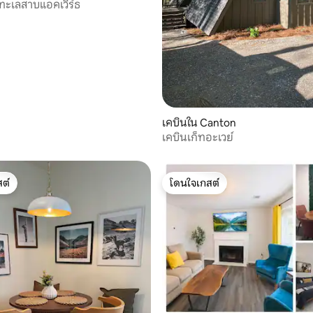
ทะเลสาบแอคเวิร์ธ
เคบินใน Canton
เคบินเก็ทอะเวย์
ต์
โดนใจเกสต์
ต์
โดนใจเกสต์
33 รีวิว