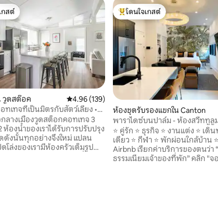
เกสต์
โดนใจเกสต์
์ที่สุด
โดนใจเกสต์ที่สุด
 วูดสต๊อค
คะแนนเฉลี่ย 4.96 จาก 5, 139 รีวิว
4.96 (139)
อทเทจที่เป็นมิตรกับสัตว์เลี้ยง •
ห้องชุดรับรองแขกใน Canton
จกลางเมืองวูดสต็อกคอทเทจ 3
พาราไดซ์บนปาล์ม - ห้องสวีททูลู
 ห้องน้ำของเราได้รับการปรับปรุง
⭐️ คู่รัก ⭐️ ธุรกิจ ⭐️ งานแต่ง ⭐️ เ
ดดังนั้นทุกอย่างจึงใหม่ แปลน
เดียว ⭐️ กีฬา ⭐️ พักผ่อนใกล้บ้าน ⭐️ 💲ตอนนี
ิดโล่งของเรามีห้องครัวเต็มรูป
Airbnb เรียกค่าบริการของตนว่า “
์เน็ตความเร็วสูงทางเข้าที่ไม่มี
ธรรมเนียมเจ้าของที่พัก” คลิก "จอง
วกเครื่องควบคุมอุณหภูมิ
ดูราคาสุดท้าย ยังไม่มีการเรียกเก็บเ
องซักรีดและพื้นที่ลานส่วนตัวที่มี
การจองเป็นการยืนยันว่าคุณได้อ
การพักผ่อนที่สมบูรณ์แบบ เรายัง
ทั้งหมดแล้ว แตะ “กฎเพิ่มเติม” ด้
 13 รีวิว
นเกมสำหรับครอบครัวที่มีโต๊ะ
ขอให้มีความสุขกับการเข้าพักที่ T
ะดานปาเป้าปลายนุ่ม
ซึ่งคุณจะได้ผ่อนคลายในที่พักที่เ
นิกส์และทีวีความละเอียดสูงพิเศษ
และมีสไตล์ ห้องสวีทเป็นส่วนขย