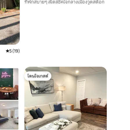
ที่พักสบายๆ สไตล์ชิคใจกลางเมืองวูดสต็อก
คะแนนเฉลี่ย 5 จาก 5, 19 รีวิว
5 (19)
โดนใจเกสต์
โดนใจเกสต์