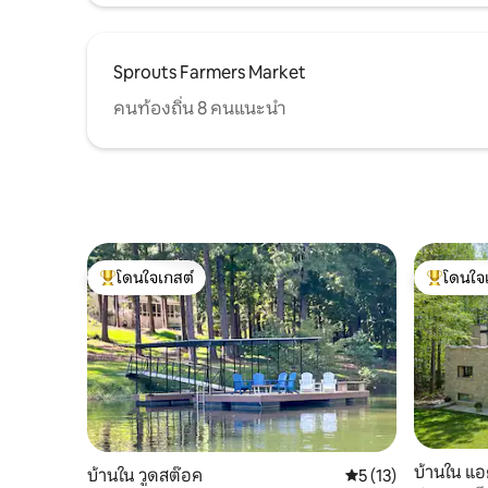
Sprouts Farmers Market
คนท้องถิ่น 8 คนแนะนำ
โดนใจเกสต์
โดนใจ
โดนใจเกสต์ที่สุด
โดนใจเกสต
บ้านใน แอค
บ้านใน วูดสต๊อค
คะแนนเฉลี่ย 5 จาก 5,
5 (13)