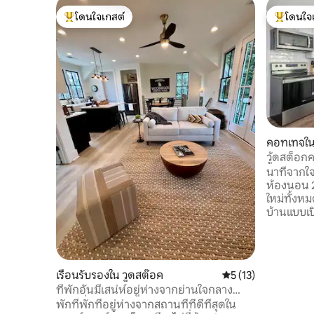
โดนใจเกสต์
โดนใจ
โดนใจเกสต์ที่สุด
โดนใจเกสต
คอทเทจใน
วู้ดสต็อกค
ทำเลดี
นาทีจากใ
ห้องนอน 2
ใหม่ทั้งหม
บ้านแบบเป
แบบอินเทอร
กุญแจสะด
อัจฉริยะห้
เสน่ห์ทำให้
เรือนรับรองใน วูดสต๊อค
คะแนนเฉลี่ย 5 จาก 5,
5 (13)
มีห้องเล่
ที่พักอันมีเสน่ห์อยู่ห่างจากย่านใจกลาง
ฟุตบอลกร
เมืองที่มีความสำคัญทางประวัติศาสตร์เพียง
พักที่พักที่อยู่ห่างจากสถานที่ที่ดีที่สุดใน
อิเล็กทรอ