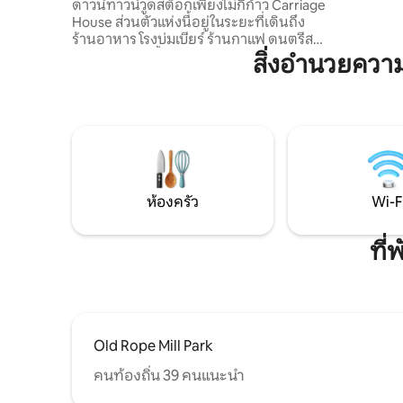
ไม่กี่ก้าว
ดาวน์ทาวน์วูดสต็อกเพียงไม่กี่ก้าว Carriage
ขนาด 70 น
House ส่วนตัวแห่งนี้อยู่ในระยะที่เดินถึง
100 ช่อง 
ร้านอาหาร โรงบ่มเบียร์ ร้านกาแฟ ดนตรีสด
ด้วยด้วย 
ร้านบูติก ช้อปปิ้ง อดาเอร์พาร์ค และงาน
สิ่งอำนวยคว
อีเวนต์ตามฤดูกาลได้ หลังจากออกไปสำรวจ
แล้ว ให้กลับมาพักผ่อนในที่พักที่เงียบสงบ
และได้รับการออกแบบอย่างสวยงาม ซึ่งมี
เตียง Sleep Number, ห้องครัวเต็มรูปแบบ,
ฝักบัวอาบน้ำสไตล์สปา, สมาร์ททีวี, ระเบียง
กลางแจ้ง, ที่ก่อกองไฟ และที่จอดรถฟรี
เหมาะสำหรับคู่รัก นักเดินทางคนเดียว หรือ
ผู้เข้าพักเพื่อธุรกิจที่ต้องการความสะดวก
ห้องครัว
Wi-F
สบาย บรรยากาศที่มีเอกลักษณ์ และที่พักใน
ใจกลางเมืองที่แท้จริง
ที่
Old Rope Mill Park
คนท้องถิ่น 39 คนแนะนำ