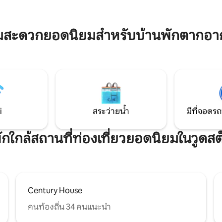
ิ้วของตัวเองพร้อมช่องมากกว่า
ในฝันของเรา ซึ่งเป็นรูปแบบที่ร่ว
มีโต๊ะทำงานและเก้าอี้สำนักงาน
สไตล์โมเดิร์นกลางศตวรรษ เราหวังว่าคุณจะ
สนามหลังบ้านล้อมรั้วเต็มรูปแบบ
ชอบที่นี่มากพอๆกับเรา
ามสะดวกยอดนิยมสำหรับบ้านพักตากอาก
i
สระว่ายน้ำ
มีที่จอดรถ
พักใกล้สถานที่ท่องเที่ยวยอดนิยมในวูดส
Century House
คนท้องถิ่น 34 คนแนะนำ