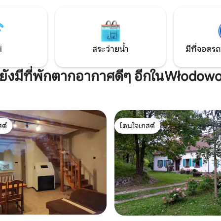
ะปิงปอง บ้านหลังนี้มี 4 ห้องนอน
Olsztyn สามสิบนาที นอกเหนือจากสภาพ
้สูงสุด 11 คน (3 +3 +3 +2) ห้องน้ำ
แวดล้อมที่หรูหราและเงียบสงบแล้
่ละห้องมีโถสุขภัณฑ์และฝักบัว)
แห่งนี้ยังมีกิจกรรมกลางแจ้งมา
าเพิ่มเติม
การตกปลาว่ายน้ำเดินป่าปั่นจัก
พายเรือคายัค
i
สระว่ายน้ำ
มีที่จอดรถ
ยังมีที่พักตากอากาศดีๆ อีกในWłodow
ต์
โดนใจเกสต์
ต์
โดนใจเกสต์