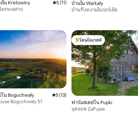
องใน Kretowiny
คะแนนเฉลี่ย 5 จาก 5, 11 รีวิว
5 (11)
บ้านใน Warkały
 ริมทะเลสาบ
บ้านที่งดงามในวอร์เมีย
, 5 รีวิว
โดนใจเกสต์
โดนใจเกสต์ที่สุด
49 รีวิว
ย์ใน Boguchwały
คะแนนเฉลี่ย 5 จาก 5, 13 รีวิว
5 (13)
House Boguchwały 57
ฟาร์มสเตย์ใน Pupki
จุดจอด ZaPupie