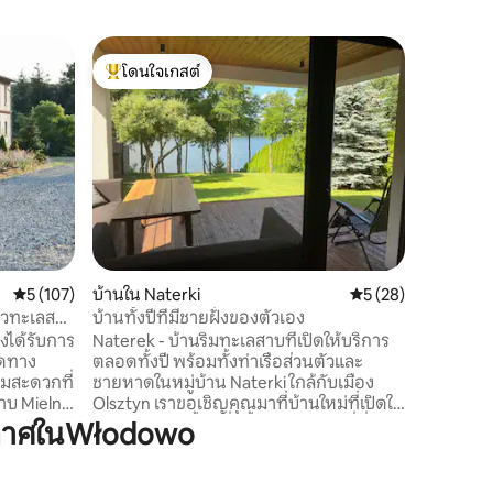
อพาร์ทเม
โดนใจเกสต์
โดนใจเก
มารินา ออส
โดนใจเกสต์ที่สุด
โดนใจเก
ดา
ว้าว! วิวส
สะท้อนให
นี้ได้ดีไป
ระเบียงส
พาร์ทเมน
มากจนคุณส
ชื่นชมพระ
เรื่องยาก
เราจึงประ
คะแนนเฉลี่ย 5 จาก 5, 107 รีวิว
5 (107)
บ้านใน Naterki
คะแนนเฉลี่ย 5 จาก 5,
5 (28)
สิ่งที่ดีกว่าใ
และการพัก
วิวทะเลสาบ
บ้านทั้งปีที่มีชายฝั่งของตัวเอง
ตกแต่งภา
่งได้รับการ
Naterek - บ้านริมทะเลสาบที่เปิดให้บริการ
ยดทาง
ตลอดทั้งปี พร้อมทั้งท่าเรือส่วนตัวและ
ามสะดวกที่
ชายหาดในหมู่บ้าน Naterki ใกล้กับเมือง
าบ Mielno
Olsztyn เราขอเชิญคุณมาที่บ้านใหม่ที่เปิดให้
นด์สวน
บริการตลอดทั้งปี ซึ่งตั้งอยู่ในสถานที่ที่มี
ากาศในWłodowo
00 ตาราง
เสน่ห์ริมฝั่งทะเลสาบสเวนไตโน นาเตอร์สกี
งบห่างจาก
ซึ่งอยู่ในเขตเงียบสงบ ที่นี่คุณจะผ่อนคลาย
่างจาก
อย่างแน่นอนด้วยการฟังเสียงนกร้อง การ