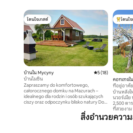
โดนใจเกสต์
โดนใจ
โดนใจเกสต์
โดนใจเกสต
บ้านใน Mycyny
คะแนนเฉลี่ย 5 จาก 5,
5 (18)
บ้านไมซิน
คอทเทจใน
Zapraszamy do komfortowego,
ที่อยู่อา
całorocznego domku na Mazurach –
บ้านหลังให
idealnego dla rodzin i osób szukających
นวอร์เมีย บ
ciszy oraz odpoczynku blisko natury Do
2,500 ตาร
dyspozycji gości prywatne jacuzzi przy
ที่สวยงาม ที่อยู่อาศัยตั้งอยู่ในหมู่บ้าน Ruś
domku (w cenie pobytu), taras, grill, plac
ห่างจาก O
สิ่งอำนวยควา
zabaw, sala gier (bilard, ping-pong,
ใกล้เคียงกับบ้าน
piłkarzyki) oraz sauna. 🎁 Oferta
ขวางห้องค
wakacyjna do 17 lipca 2026! Do każdego
ใหญ่สว่าง