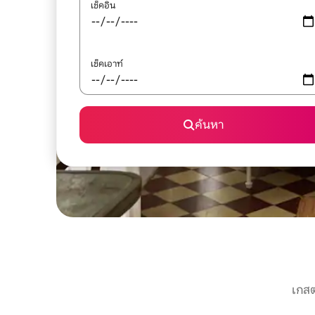
เช็คอิน
เช็คเอาท์
ค้นหา
เกสต