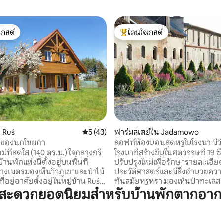
เกสต์
โดนใจเกสต์
์ที่สุด
โดนใจเกสต์ที่สุด
 18 รีวิว
 Ruś
คะแนนเฉลี่ย 5 จาก 5, 43 รีวิว
5 (43)
ฟาร์มสเตย์ใน Jadamowo
ศัยของนกโซยกา
ลอฟท์ห้องนอนสุดหรูในโรงนา มี
ในมาซูรี
ม่ที่สดใส (140 ตร.ม.) ใจกลางกรี
โรงนาที่สร้างขึ้นในศตวรรษที่ 19 ซึ
้านพักแห่งนี้ตั้งอยู่บนพื้นที่
ปรับปรุงใหม่เพื่อรักษารายละเอี
างเมตรมองเห็นวิวภูเขาและป่าไม้
ประวัติศาสตร์และมีสิ่งอำนวยคว
ทันสมัยหรูหรา มองเห็นป่าทะเลส
lsztyn 7 กม. บนเนินเขาในบริเวณ
ทุ่งหญ้าที่มีม้า Trakehner โปแล
มสะดวกยอดนิยมสำหรับบ้านพักตากอ
หลายหลัง ห้องนั่งเล่นกว้าง
สไตล์ฝรั่งเศสที่พักอาศัยขนาด 6
รัวเตาผิงซาวน่าระเบียงขนาด
เมตรตั้งอยู่ใน Mazury ที่เงียบส
ไสวบาร์บีคิวสวนขนาดใหญ่ชิงช้า
วอร์ซอ 2 ชั่วโมงโดยรถยนต์และห