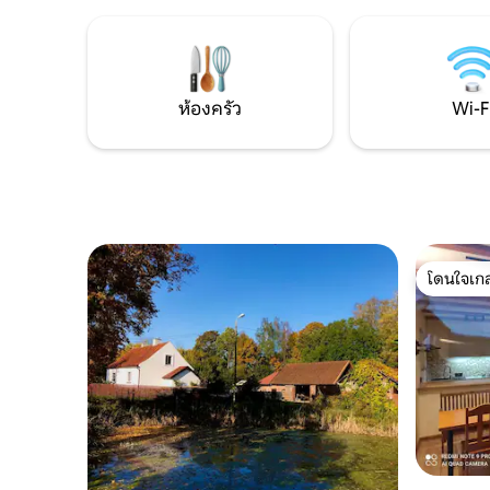
pobytu przygotowaliśmy dodatkową
เปลญวนโต๊
atrakcję: • 1 przejazdy quadem dla
ที่รองรับได
dziecka w wieku 8–12 lat oraz 13-17. • 1
2 ห้อง (แต
wejścia na rodzinną strzelnicę ASG do
และห้องสุข
celów reaktywnych.
ห้องครัว
Wi-F
โดนใจเกส
โดนใจเกส