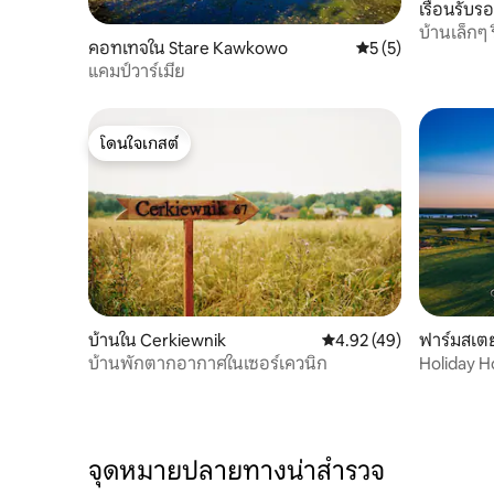
เรือนรับร
บ้านเล็กๆ
คอทเทจใน Stare Kawkowo
คะแนนเฉลี่ย 5 จาก 5
5 (5)
แคมป์วาร์เมีย
โดนใจเกสต์
โดนใจเกสต์
บ้านใน Cerkiewnik
คะแนนเฉลี่ย 4.92 จาก 5, 
4.92 (49)
ฟาร์มสเต
บ้านพักตากอากาศในเซอร์เควนิก
Holiday 
จุดหมายปลายทางน่าสำรวจ