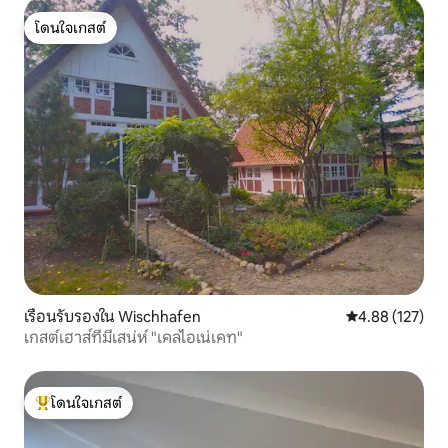
โดนใจเกสต์
โดนใจเกสต์
เรือนรับรองใน Wischhafen
คะแนนเฉลี่ย 4.8
4.88 (127)
เกสต์เฮาส์ที่มีเสน่ห์ "เคลไอเน่เคท"
โดนใจเกสต์
โดนใจเกสต์ที่สุด