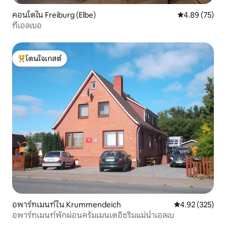
คอนโดใน Freiburg (Elbe)
คะแนนเฉลี่ย 4.
4.89 (75)
ที่เอลเบอ
โดนใจเกสต์
โดนใจเกสต์ที่สุด
อพาร์ทเมนท์ใน Krummendeich
คะแนนเฉลี่ย 4.9
4.92 (325)
อพาร์ทเมนท์พักผ่อนครัมเมนเดอิชริมแม่น้ำเอลเบ