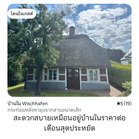
โดนใจเกสต์
โดนใจเกสต์
บ้านใน Wischhafen
คะแนนเฉลี่ย
5 (19)
กระท่อมหลังคามุงจากสานขนาดเล็ก
สะดวกสบายเหมือนอยู่บ้านในราคาต่อ
เดือนสุดประหยัด